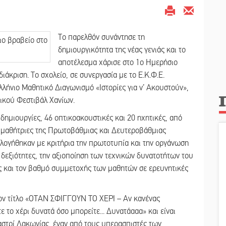
Το παρελθόν συνάντησε τη
δημιουργικότητα της νέας γενιάς και το
αποτέλεσμα χάρισε στο 1ο Ημερήσιο
άκριση. Το σχολείο, σε συνεργασία με το Ε.Κ.Φ.Ε.
λήνιο Μαθητικό Διαγωνισμό «Ιστορίες για ν’ Ακουστούν»,
ικού Φεστιβάλ Χανίων.
δημιουργίες, 46 οπτικοακουστικές και 20 ηχητικές, από
 μαθήτριες της Πρωτοβάθμιας και Δευτεροβάθμιας
λογήθηκαν με κριτήρια την πρωτοτυπία και την οργάνωση
ς δεξιότητες, την αξιοποίηση των τεχνικών δυνατοτήτων του
ώς και τον βαθμό συμμετοχής των μαθητών σε ερευνητικές
τον τίτλο «ΟΤΑΝ ΣΦΙΓΓΟΥΝ ΤΟ ΧΕΡΙ – Αν κανένας
ε το χέρι δυνατά όσο μπορείτε... Δυνατάααα» και είναι
στρί Λακωνίας, έναν από τους υπερασπιστές των