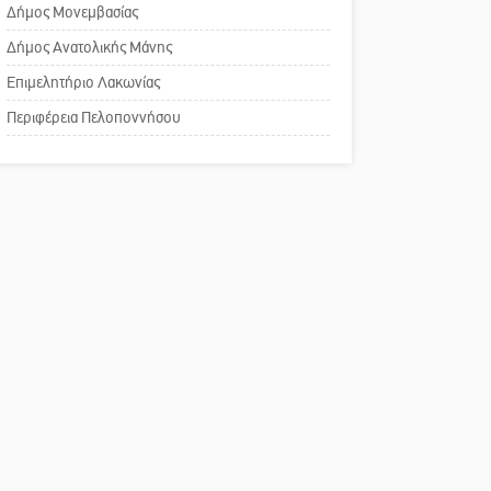
Δήμος Μονεμβασίας
αναισθησίας
Μισθός: Το στοίχημα των
Δήμος Ανατολικής Μάνης
1.500 ευρώ
Πού βρίσκεται το ιστορικό
Επιμελητήριο Λακωνίας
κέντρο της Σπάρτης;
Περιφέρεια Πελοποννήσου
Το δικό σας σχόλιο: Ρύποι