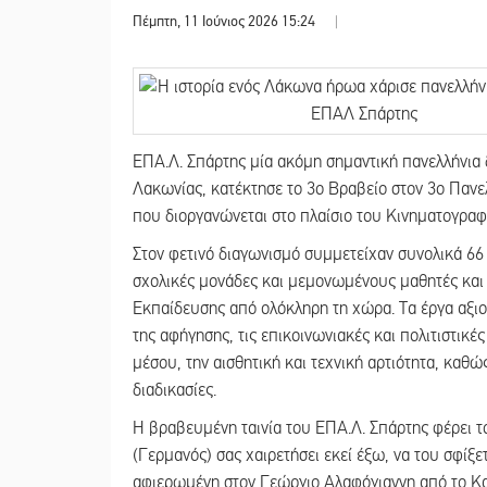
Πέμπτη, 11 Ιούνιος 2026 15:24
|
ΕΠΑ.Λ. Σπάρτης μία ακόμη σημαντική πανελλήνια δι
Λακωνίας, κατέκτησε το 3ο Βραβείο στον 3ο Πανελ
που διοργανώνεται στο πλαίσιο του Κινηματογραφ
Στον φετινό διαγωνισμό συμμετείχαν συνολικά 66 
σχολικές μονάδες και μεμονωμένους μαθητές και
Εκπαίδευσης από ολόκληρη τη χώρα. Τα έργα αξιο
της αφήγησης, τις επικοινωνιακές και πολιτιστικέ
μέσου, την αισθητική και τεχνική αρτιότητα, καθ
διαδικασίες.
Η βραβευμένη ταινία του ΕΠΑ.Λ. Σπάρτης φέρει 
(Γερμανός) σας χαιρετήσει εκεί έξω, να του σφίξετ
αφιερωμένη στον Γεώργιο Αλαφόγιαννη από το Κα