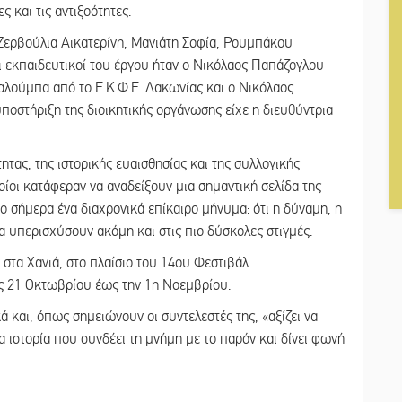
 και τις αντιξοότητες.
Ζερβούλια Αικατερίνη, Μανιάτη Σοφία, Ρουμπάκου
 εκπαιδευτικοί του έργου ήταν ο Νικόλαος Παπάζογλου
αλούμπα από το Ε.Κ.Φ.Ε. Λακωνίας και ο Νικόλαος
ποστήριξη της διοικητικής οργάνωσης είχε η διευθύντρια
ητας, της ιστορικής ευαισθησίας και της συλλογικής
ίοι κατάφεραν να αναδείξουν μια σημαντική σελίδα της
το σήμερα ένα διαχρονικά επίκαιρο μήνυμα: ότι η δύναμη, η
α υπερισχύσουν ακόμη και στις πιο δύσκολες στιγμές.
στα Χανιά, στο πλαίσιο του 14ου Φεστιβάλ
ις 21 Οκτωβρίου έως την 1η Νοεμβρίου.
ά και, όπως σημειώνουν οι συντελεστές της, «αξίζει να
α ιστορία που συνδέει τη μνήμη με το παρόν και δίνει φωνή