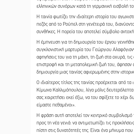
ελληνικών συνόρων κατά τη γερμανική εισβολή τ
Η ταινία φωτίζει την ιδιαίτερη ιστορία του αγων
πεζός από το Ρούπελ στη γενέτειρά του, διανύοντ
συνθήκες. Η πορεία του αποτελεί σύμβολο αντοχής
Η έμπνευση για τη δημιουργία του έργου γεννήθηκ
συγκλονιστική μαρτυρία του Γεώργιου Αλαφόγιανν
αφηγήσεις του για τη μάχη, τη ζωή στα οχυρά, τις
επιστροφή και τη μεταπολεμική ζωή του, άφησαν 
δημιουργία μιας ταινίας αφιερωμένης στην ιστορικ
Ο ιδιαίτερος τίτλος της ταινίας προέρχεται από τ
Κίμωνα Καλλιμόπουλου, λίγα μόλις δευτερόλεπτα 
σας χαιρετήσει εκεί έξω, να του σφίξετε το χέρι δ
είμαστε πεθαμένοι».
Η φράση αυτή αποτελεί τον κεντρικό συμβολισμό 
προς τη νέα γενιά: να αντιμετωπίζει τις προκλήσε
πίστη στις δυνατότητές της. Είναι ένα μήνυμα πο