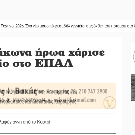
6: Ένα νέο μουσικό φεστιβάλ γεννιέται στις όχθες του ποταμού στο Καστόρειο
|
Λάκωνα ήρωα χάρισε
είο στο ΕΠΑΛ
λαφόγιαννη από το Καστρί