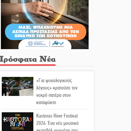
Πρόσφατα Νέα
«Για ψυχολογικούς
λόγους» κρατούσε τον
νεκρό πατέρα στον
καταψύκτη
Kastoras River Festival
2026: Ένα νέο μουσικό
φεστιβάλ γεννιέται στις