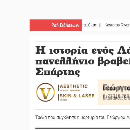
Ροή Ειδήσεων
:
ς» κρατούσε τον νεκρό πατέρα στον καταψύκτη
||
Kastoras River Festival 202
Η ιστορία ενός 
πανελλήνιο βραβ
Σπάρτης
Ταινία που συγκίνησε η μαρτυρία του Γεώργιου Α