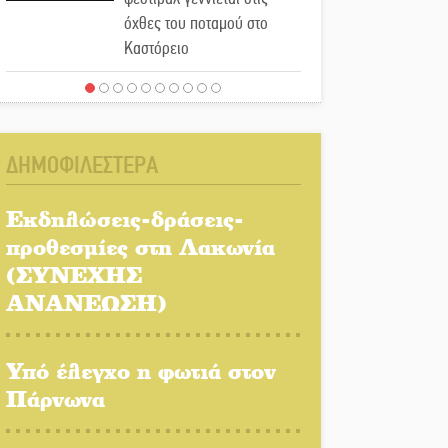
όχθες του ποταμού στο
Καστόρειο
Τα ζάρια παίρνουν «φωτιά»
στην Άρνα: Στήνεται το 3ο
Τουρνουά Τάβλι
ΔΗΜΟΦΙΛΕΣΤΕΡΑ
Αυθεντικό γλέντι με «Γιορτή
Βραστού» στη Σοχά
Εκδηλώσεις-δράσεις-
προθεσμίες στη Λακωνία
(ΣΥΝΕΧΗΣ
Το τελεφερίκ της
Μονεμβασιάς στο τραπέζι
ΑΝΑΝΕΩΣΗ)
του δημόσιου διαλόγου
Υπό έλεγχο η φωτιά στον
Πολιτισμός και παράδοση
δίνουν ραντεβού στην
Πάρνωνα
Αγόριανη