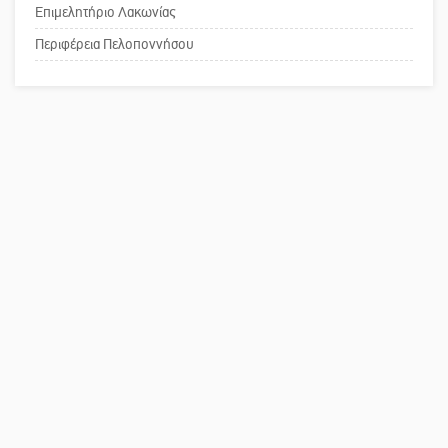
Επιμελητήριο Λακωνίας
Το δικό σας σχόλιο: Παράδειγμα
κοινωνικής αναισθησίας
Περιφέρεια Πελοποννήσου
Πού βρίσκεται το ιστορικό κέντρο
της Σπάρτης;