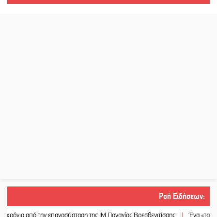
Ροή Ειδήσεων
:
α από την επανασύσταση της ΙΜ Παναγίας Βρεσθενιτίσσης
||
Ένα «ταξίδι» τέχν