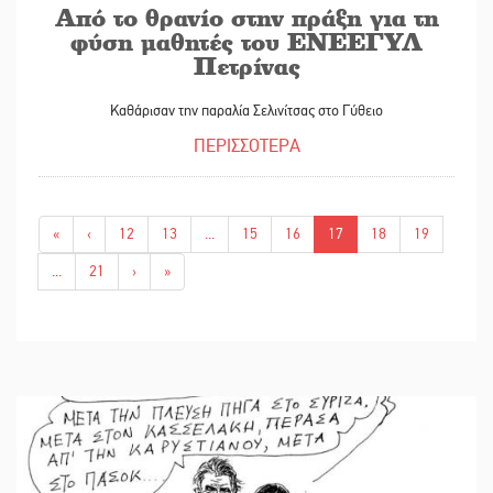
Από το θρανίο στην πράξη για τη
φύση μαθητές του ΕΝΕΕΓΥΛ
Πετρίνας
Καθάρισαν την παραλία Σελινίτσας στο Γύθειο
ΠΕΡΙΣΣΟΤΕΡΑ
«
‹
12
13
...
15
16
17
18
19
...
21
›
»