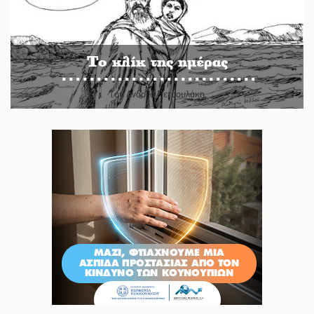
Το κλίκ της ημέρας
Του Ανδρέα Πετρουλάκη