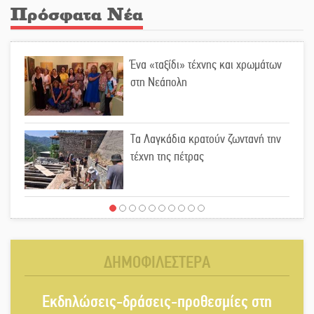
Πρόσφατα Νέα
Ένα «ταξίδι» τέχνης και χρωμάτων
στη Νεάπολη
Τα Λαγκάδια κρατούν ζωντανή την
τέχνη της πέτρας
Στους ρυθμούς της Ελεωνόρας
Ζουγανέλη το Σαϊνοπούλειο
ΔΗΜΟΦΙΛΕΣΤΕΡΑ
Πλούσιο πολιτιστικό πρόγραμμα
Εκδηλώσεις-δράσεις-προθεσμίες στη
δίνει «χρώμα» στον Αύγουστο του