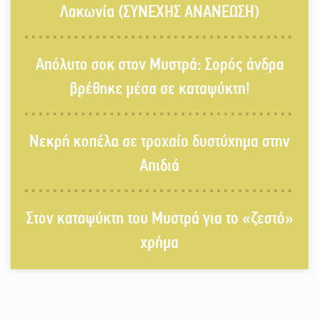
Λαχίου
Λακωνία (ΣΥΝΕΧΗΣ ΑΝΑΝΕΩΣΗ)
Χασισοφυτεία στην Παλαιοπαναγιά
Απόλυτο σοκ στον Μυστρά: Σορός άνδρα
ξεσκέπασε η Αστυνομία
βρέθηκε μέσα σε καταψύκτη!
Μπαρόκ μελωδίες κάτω από την
Νεκρή κοπέλα σε τροχαίο δυστύχημα στην
αυγουστιάτικη πανσέληνο της
Μονεμβασιάς
Απιδιά
Διακοπή ρεύματος στο Έλος
Στον καταψύκτη του Μυστρά για το «ζεστό»
χρήμα
Στο Γύθειο η Άντζελα Γκερέκου