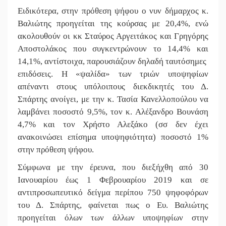
Ειδικότερα, στην πρόθεση ψήφου ο νυν δήμαρχος κ.
Βαλιώτης προηγείται της κούρσας με 20,4%, ενώ
ακολουθούν οι κκ Σταύρος Αργειτάκος και Γρηγόρης
Αποστολάκος που συγκεντρώνουν το 14,4% και
14,1%, αντίστοιχα, παρουσιάζουν δηλαδή ταυτόσημες
επιδόσεις. Η «ψαλίδα» των τριών υποψηφίων
απέναντι στους υπόλοιπους διεκδικητές του Δ.
Σπάρτης ανοίγει, με την κ. Τασία Κανελλοπούλου να
λαμβάνει ποσοστό 9,5%, τον κ. Αλέξανδρο Βουνάση
4,7% και τον Χρήστο Αλεξάκο (σσ δεν έχει
ανακοινώσει επίσημα υποψηφιότητα) ποσοστό 1%
στην πρόθεση ψήφου.
Σύμφωνα με την έρευνα, που διεξήχθη από 30
Ιανουαρίου έως 1 Φεβρουαρίου 2019 και σε
αντιπροσωπευτικό δείγμα περίπου 750 ψηφοφόρων
του Δ. Σπάρτης, φαίνεται πως ο Ευ. Βαλιώτης
προηγείται όλων των άλλων υποψηφίων στην