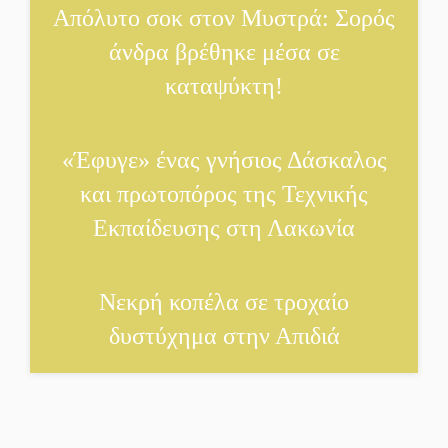
Απόλυτο σοκ στον Μυστρά: Σορός
Ελαφόνησο
άνδρα βρέθηκε μέσα σε
«Τουρισμός για Όλους
καταψύκτη!
2026-2027»: Άνοιξαν οι
αιτήσεις για όλα τα ΑΦΜ
«Έφυγε» ένας γνήσιος Δάσκαλος
Στο πύρινο μέτωπο με
όχημα 60ετίας
και πρωτοπόρος της Τεχνικής
Εκπαίδευσης στη Λακωνία
Θα κερδηθεί η «Χαμένη
Υπόθεση» της Αμάντα
Νεκρή κοπέλα σε τροχαίο
Τόρρες;
δυστύχημα στην Απιδιά
Διασώζονται τα ιστορικά
κειμήλια του ΙΝ Αγίου
Νικολάου στη Μονεμβασιά