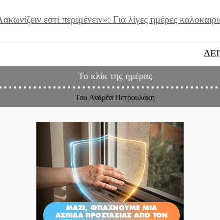
ακωνίζειν εστί περιμένειν»: Για λίγες ημέρες καλοκαιρ
ΔΕ
Το κλίκ της ημέρας
Του Ανδρέα Πετρουλάκη