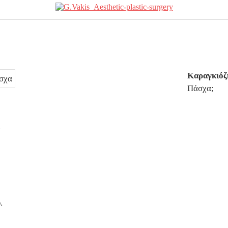
ι ο γενικός ρεύματος σε Έλος και αρδευτικά 4 περιοχών του Δ. Ευρώτα
 ΠΕ Λακωνίας: «Στο κόκκινο το σύνολο των Υπηρεσιών από την υποσ
ια και αποθέωση! Δύο μετάλλια για τη Λακωνία στους Παιδικούς Αγών
αγωνισμού για το παλαιό Πρωτοδικείο Σπάρτης
||
Ασίστ στην εξωστρέφ
Καραγκιόζ
ός έλεγχος μνήμης για ηλικιωμένους στη Σκάλα
||
Στα «σπλάχνα» της
Πάσχα;
έλα σε τροχαίο δυστύχημα στην Απιδιά
.
.