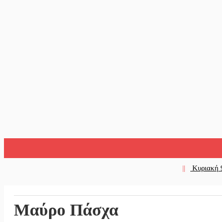
||
Κυριακή 9
||
Πολύποδες
Μαύρο Πάσχα
||
Στη φάκα 