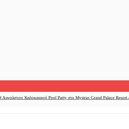
 Αυγούστου: Καλοκαιρινό Pool Party στο Mystras Grand Palace Resort
 χοληδόχου κύστης: Πότε είναι αθώοι και πότε χρειάζονται αφαίρεση
||
της Ασφάλειας Σπάρτης μέλος της σπείρας των «κουκουλοφόρων»
||
Δ