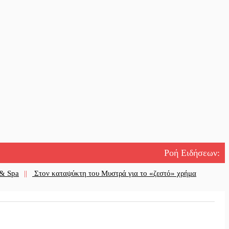
Ροή Ειδήσεων
:
 & Spa
||
Στον καταψύκτη του Μυστρά για το «ζεστό» χρήμα
Τι αποκαλύπτουν οι διακοπές για τη σχέση σου
εν χαλαρώνει η επιφυλακή για φωτιές στη Λακωνία