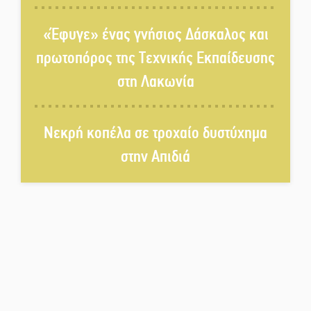
Τα «Άνθη της Πέτρας» τίμησαν
τον Γ. Γιαξόγλου
«Έφυγε» ένας γνήσιος Δάσκαλος και
πρωτοπόρος της Τεχνικής Εκπαίδευσης
Τίμησε τον Π. Καρρά ο ΑΟ
στη Λακωνία
Κροκεών
Νεκρή κοπέλα σε τροχαίο δυστύχημα
Ανανεώθηκε το γήπεδο-στέκι
στην Απιδιά
στην παραλία της Νεάπολης
Ιωάννης Μ. Βαρβιτσιώτης: Στην
αιωνιότητα το ιστορικό πολιτικό
στέλεχος της Μεταπολίτευσης
Ο Άνθρωπος-αράχνη
«επιστρέφει» στη μεγάλη οθόνη