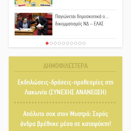
Παγιώνεται δημοσκοπικά ο…
δικομματισμός ΝΔ – ΕΛΑΣ
«Κεραυνοί» Μιχαλακάκου για
την ύδρευση στη Μάνη
ΔΗΜΟΦΙΛΕΣΤΕΡΑ
Παρουσιάστηκε το βιβλίο
«Νεαπολίτικα καρετομωράκια»
Εκδηλώσεις-δράσεις-προθεσμίες στη
στη Νεάπολη
Λακωνία (ΣΥΝΕΧΗΣ ΑΝΑΝΕΩΣΗ)
Στο κάδρο καταγγελιών Τατούλη
ο Σταύρος Αργειτάκος
Απόλυτο σοκ στον Μυστρά: Σορός
άνδρα βρέθηκε μέσα σε καταψύκτη!