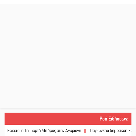
Ροή Ειδήσεων
:
ται η 1η Γιορτή Μπύρας στην Αγόριανη
||
Παγιώνεται δημοσκοπικά ο… δικομ