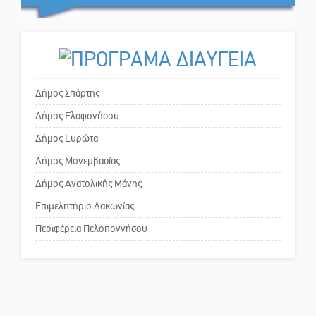
εμπιστευθείς;
Αρναούτογλου: Στους 33
βαθμούς η Μεσόγειος
Ο εξωραϊσμός της Πλατείας Ν.
Κόσμου και ένας ελλοχεύων
Δήμος Σπάρτης
κίνδυνος
Δήμος Ελαφονήσου
Το δικό σας σχόλιο: «Κύριε
Δήμος Ευρώτα
πρωθυπουργέ, ντροπή»
Δήμος Μονεμβασίας
Δήμος Ανατολικής Μάνης
Το δικό σας σχόλιο: Ανοιχτή
Επιμελητήριο Λακωνίας
επιστολή στον δήμαρχο Σπάρτης
Περιφέρεια Πελοποννήσου
για τη λειτουργία του ΚΑΠΗ
Το δικό σας σχόλιο: Παράδειγμα
κοινωνικής αναισθησίας