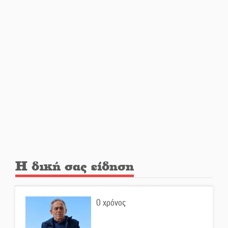
«Μοναδικοί Άνθρωποι, Μια
Μεγάλη Παρέα» στην Ελαφόνησο
«Τουρισμός για Όλους 2026-
2027»: Άνοιξαν οι αιτήσεις για
όλα τα ΑΦΜ
Στο πύρινο μέτωπο με όχημα
60ετίας
Η δική σας είδηση
Θα κερδηθεί η «Χαμένη
Υπόθεση» της Αμάντα Τόρρες;
Ο χρόνος
Διασώζονται τα ιστορικά