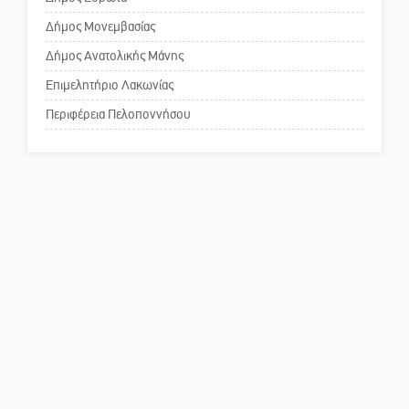
για τη λειτουργία του ΚΑΠΗ
Δήμος Μονεμβασίας
Δήμος Ανατολικής Μάνης
Το δικό σας σχόλιο: Παράδειγμα
κοινωνικής αναισθησίας
Επιμελητήριο Λακωνίας
Περιφέρεια Πελοποννήσου
Πού βρίσκεται το ιστορικό
κέντρο της Σπάρτης;