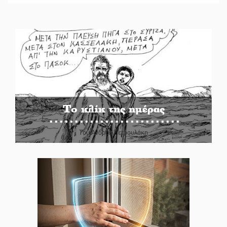
Το κλίκ της ημέρας
Του Ανδρέα Πετρουλάκη