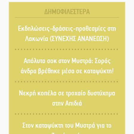
ΔΗΜΟΦΙΛΕΣΤΕΡΑ
Τα Λαγκάδια κρατούν ζωντανή
την τέχνη της πέτρας
Εκδηλώσεις-δράσεις-προθεσμίες στη
Λακωνία (ΣΥΝΕΧΗΣ ΑΝΑΝΕΩΣΗ)
Στους ρυθμούς της Ελεωνόρας
Ζουγανέλη το Σαϊνοπούλειο
Απόλυτο σοκ στον Μυστρά: Σορός
άνδρα βρέθηκε μέσα σε καταψύκτη!
Πλούσιο πολιτιστικό πρόγραμμα
δίνει «χρώμα» στον Αύγουστο
Νεκρή κοπέλα σε τροχαίο δυστύχημα
του Λαχίου
στην Απιδιά
Χασισοφυτεία στην
Παλαιοπαναγιά ξεσκέπασε η
Αστυνομία
Στον καταψύκτη του Μυστρά για το