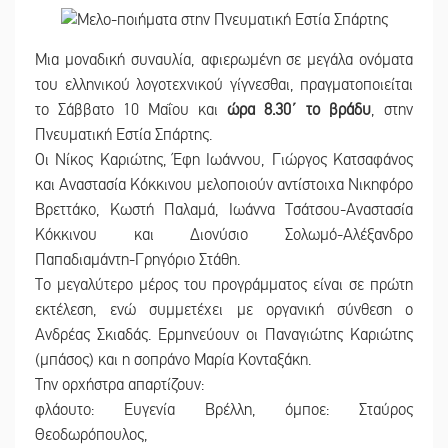
Μια μοναδική συναυλία, αφιερωμένη σε μεγάλα ονόματα
του ελληνικού λογοτεχνικού γίγνεσθαι, πραγματοποιείται
το Σάββατο 10 Μαΐου και
ώρα 8.30΄ το βράδυ
, στην
Πνευματική Εστία Σπάρτης.
Οι Νίκος Καριώτης, Έφη Ιωάννου, Γιώργος Κατσαφάνος
και Αναστασία Κόκκινου μελοποιούν αντίστοιχα Νικηφόρο
Βρεττάκο, Κωστή Παλαμά, Ιωάννα Τσάτσου-Αναστασία
Κόκκινου και Διονύσιο Σολωμό-Αλέξανδρο
Παπαδιαμάντη-Γρηγόριο Στάθη.
Το μεγαλύτερο μέρος του προγράμματος είναι σε πρώτη
εκτέλεση, ενώ συμμετέχει με οργανική σύνθεση ο
Ανδρέας Σκιαδάς. Ερμηνεύουν οι Παναγιώτης Καριώτης
(μπάσος) και η σοπράνο Μαρία Κονταξάκη.
Την ορχήστρα απαρτίζουν:
φλάουτο: Ευγενία Βρέλλη, όμποε: Σταύρος
Θεοδωρόπουλος,