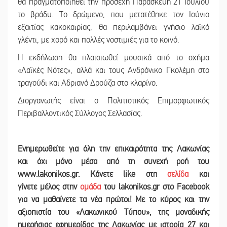
θα πραγματοποιηθεί την προσεχή Παρασκευή 21 Ιουλίου
το βράδυ. Το δρώμενο, που μετατέθηκε τον Ιούνιο
εξαιτίας κακοκαιρίας, θα περιλαμβάνει γνήσιο λαϊκό
γλέντι, με χορό και πολλές νοστιμιές για το κοινό.
Η εκδήλωση θα πλαισιωθεί μουσικά από το σχήμα
«Λαϊκές Νότες», αλλά και τους Ανδρόνικο Γκολέμη στο
τραγούδι και Αδριανό Δρούζα στο κλαρίνο.
Διοργανωτής είναι ο Πολιτιστικός Επιμορφωτικός
Περιβαλλοντικός Σύλλογος Σελλασίας.
Ε
νημερωθείτε για όλη την επικαιρότητα της Λακωνίας
και
όχι μόνο μέσα από τη συνεχή ροή του
www.lakonikos.gr. Κάνετε like στη
σελίδα
και
γίνετε
μέλος στην
ομάδα
του lakonikos.gr στο Facebook
για να μαθαίνετε τα νέα πρώτοι! Με το κύρος και την
αξιοπιστία του «Λακωνικού Τύπου
»
,
της μοναδικής
ημερήσιας εφημερίδας της Λακωνίας με ιστορία 27 και