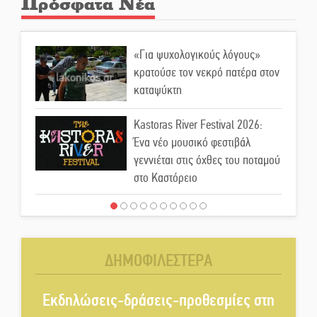
Πρόσφατα Νέα
«Για ψυχολογικούς λόγους»
κρατούσε τον νεκρό πατέρα στον
καταψύκτη
Kastoras River Festival 2026:
Ένα νέο μουσικό φεστιβάλ
γεννιέται στις όχθες του ποταμού
στο Καστόρειο
Τα ζάρια παίρνουν «φωτιά» στην
Άρνα: Στήνεται το 3ο Τουρνουά
Τάβλι
ΔΗΜΟΦΙΛΕΣΤΕΡΑ
Αυθεντικό γλέντι με «Γιορτή
Βραστού» στη Σοχά
Εκδηλώσεις-δράσεις-προθεσμίες στη