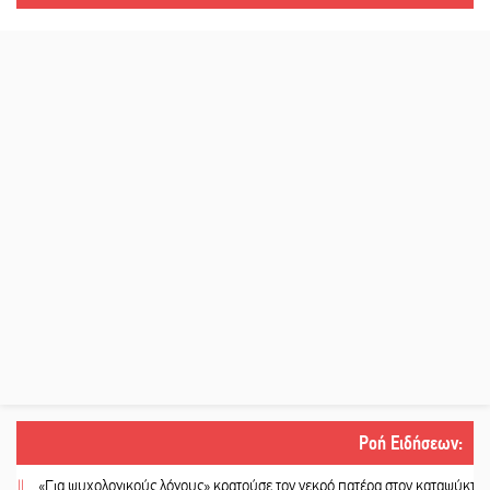
Ροή Ειδήσεων
:
«Για ψυχολογικούς λόγους» κρατούσε τον νεκρό πατέρα στον καταψύκτη
||
Ka