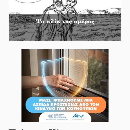
Το κλίκ της ημέρας
Του Ανδρέα Πετρουλάκη