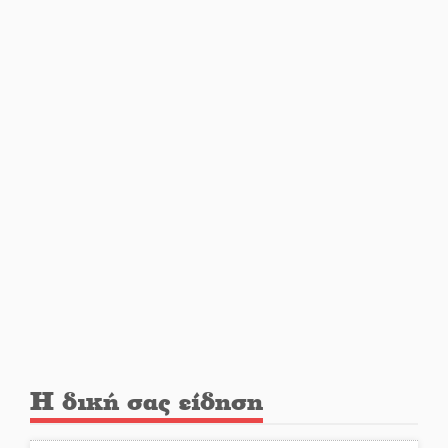
Από Λιβύη είχαν ξεκινήσει οι
μετανάστες που
περισυνελέγησαν στο Ταίναρο
Διακοπή ρεύματος στην Πελλάνα
Λακε-Δαιμονικά: Το κυπαρίσσι
του Μυστρά που φύτρωσε από
μια ξεχασμένη προφητεία
Κλήρωσε για τον Αστέρα
Βλαχιώτη στη Γ’ Εθνική
Η δική σας είδηση
Οδύνη στην Απιδιά για τον χαμό
της 29χρονης Ελένης σε τροχαίο