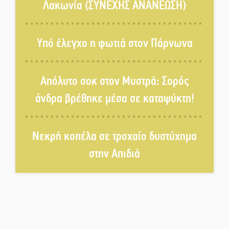
Λακωνία (ΣΥΝΕΧΗΣ ΑΝΑΝΕΩΣΗ)
Το τελεφερίκ της Μονεμβασιάς
στο τραπέζι του δημόσιου
Υπό έλεγχο η φωτιά στον Πάρνωνα
διαλόγου
Πολιτισμός και παράδοση δίνουν
Απόλυτο σοκ στον Μυστρά: Σορός
ραντεβού στην Αγόριανη
άνδρα βρέθηκε μέσα σε καταψύκτη!
Η Σοχά ετοιμάζεται για ένα
Νεκρή κοπέλα σε τροχαίο δυστύχημα
δυναμικό καλοκαιρινό party
στην Απιδιά
Διακοπή μαθημάτων στο
Ματάλειο Κολυμβητήριο την
εβδομάδα του
Δεκαπενταύγουστου