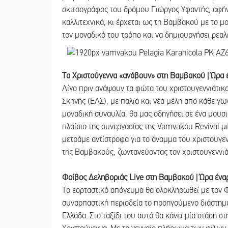
σκιτσογράφος του δρόμου Γιώργος Υφαντής, αφήνει
καλλιτεχνικά, κι έρχεται ως τη Βαμβακού με το μ
τον μοναδικό του τρόπο και να δημιουργήσει ρεαλ
Τα Χριστούγεννα «ανάβουν» στη Βαμβακού | Ώρα 
Λίγο πριν ανάψουν τα φώτα του χριστουγεννιάτικ
Σκηνής (ΕΛΣ), με παλιά και νέα μέλη από κάθε γω
μοναδική συναυλία, θα μας οδηγήσει σε ένα μουσι
πλαίσιο της συνεργασίας της Vamvakou Revival με
μετράμε αντίστροφα για το άναμμα του χριστουγεν
της Βαμβακούς, ζωντανεύοντας τον χριστουγεννιά
Φοίβος Δεληβοριάς Live στη Βαμβακού | Ώρα ένα
Το εορταστικό απόγευμα θα ολοκληρωθεί με τον Φ
συναρπαστική περιοδεία το προηγούμενο διάστημα
Ελλάδα. Στο ταξίδι του αυτό θα κάνει μία στάση σ