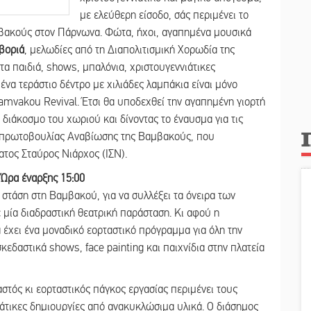
με ελεύθερη είσοδο, σάς περιμένει το
βακούς στον Πάρνωνα. Φώτα, ήχοι, αγαπημένα μουσικά
βοριά
, μελωδίες από τη Διαπολιτισμική Χορωδία της
τα παιδιά, shows, μπαλόνια, χριστουγεννιάτικες
 ένα τεράστιο δέντρο με χιλιάδες λαμπάκια είναι μόνο
Vamvakou Revival. Έτσι θα υποδεχθεί την αγαπημένη γιορτή
 διάκοσμο του χωριού και δίνοντας το έναυσμα για τις
ης πρωτοβουλίας Αναβίωσης της Βαμβακούς, που
ατος Σταύρος Νιάρχος (ΙΣΝ).
 Ώρα έναρξης 15:00
 στάση στη Βαμβακού, για να συλλέξει τα όνειρα των
ε μία διαδραστική θεατρική παράσταση. Κι αφού η
 έχει ένα μοναδικό εορταστικό πρόγραμμα για όλη την
κεδαστικά shows, face painting και παιχνίδια στην πλατεία
τός κι εορταστικός πάγκος εργασίας περιμένει τους
ιάτικες δημιουργίες από ανακυκλώσιμα υλικά. Ο διάσημος