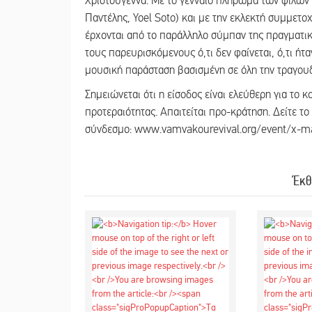
Χριστούγεννα. Με το γενναίο πλήρωμα των φίλω
Παντέλης, Yoel Soto) και με την εκλεκτή συμμετ
έρχονται από το παράλληλο σύμπαν της πραγματικό
τους παρευρισκόμενους ό,τι δεν φαίνεται, ό,τι ήτ
μουσική παράσταση βασισμένη σε όλη την τραγουδ
Σημειώνεται ότι η είσοδος είναι ελεύθερη για το κο
προτεραιότητας. Απαιτείται προ-κράτηση. Δείτε τ
σύνδεσμο: www.vamvakourevival.org/event/x-ma
Έκθ