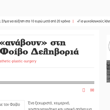
α αύξηση στα 10 ευρώ μετά από 20 χρόνια
||
«Για ψυχολογικούς λόγους» κρατο
 «ανάβουν» στη
 Φοίβο Δεληβοριά
Ένα ξεχωριστό, χειμερινό,
χριστουγεννιάτικο και μαγικό απόγευμα,