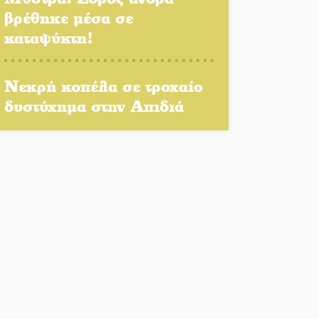
Πολιτισμός και παράδοση
βρέθηκε μέσα σε
δίνουν ραντεβού στην
καταψύκτη!
Αγόριανη
Η Σοχά ετοιμάζεται για ένα
Νεκρή κοπέλα σε τροχαίο
δυναμικό καλοκαιρινό party
δυστύχημα στην Απιδιά
Διακοπή μαθημάτων στο
Ματάλειο Κολυμβητήριο την
εβδομάδα του
Δεκαπενταύγουστου
Από Λιβύη είχαν ξεκινήσει
οι μετανάστες που
περισυνελέγησαν στο
Ταίναρο
Διακοπή ρεύματος στην