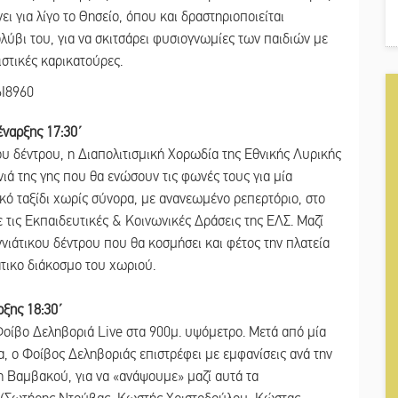
 για λίγο το Θησείο, όπου και δραστηριοποιείται
ολύβι του, για να σκιτσάρει φυσιογνωμίες των παιδιών με
ιστικές καρικατούρες.
έναρξης 17:30΄
ου δέντρου, η Διαπολιτισμική Χορωδία της Εθνικής Λυρικής
νιά της γης που θα ενώσουν τις φωνές τους για μία
κό ταξίδι χωρίς σύνορα, με ανανεωμένο ρεπερτόριο, στο
 τις Εκπαιδευτικές & Κοινωνικές Δράσεις της ΕΛΣ. Μαζί
νιάτικου δέντρου που θα κοσμήσει και φέτος την πλατεία
τικο διάκοσμο του χωριού.
ρξης 18:30΄
οίβο Δεληβοριά Live στα 900μ. υψόμετρο. Mετά από μία
, ο Φοίβος Δεληβοριάς επιστρέφει με εμφανίσεις ανά την
τη Βαμβακού, για να «ανάψουμε» μαζί αυτά τα