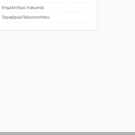
Πού βρίσκεται το ιστορικό
επιδοτούμενες θέσεις στο
Επιμελητήριο Λακωνίας
κέντρο της Σπάρτης;
πρόγραμμα απασχόλησης
Περιφέρεια Πελοποννήσου
ανέργων 55 ετών και άνω
Το δικό σας σχόλιο: Ρύποι