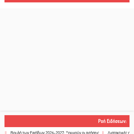
Ροή Ειδήσεων
:
Βουλή των Εφήβων 2026-2027: Ξεκινούν οι αιτήσεις
||
Διατακτικές σίτισης: 