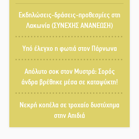
Kastoras River Festival 2026:
Ένα νέο μουσικό φεστιβάλ
Εκδηλώσεις-δράσεις-προθεσμίες στη
γεννιέται στις όχθες του ποταμού
Λακωνία (ΣΥΝΕΧΗΣ ΑΝΑΝΕΩΣΗ)
στο Καστόρειο
Τα ζάρια παίρνουν «φωτιά» στην
Υπό έλεγχο η φωτιά στον Πάρνωνα
Άρνα: Στήνεται το 3ο Τουρνουά
Τάβλι
Απόλυτο σοκ στον Μυστρά: Σορός
Αυθεντικό γλέντι με «Γιορτή
άνδρα βρέθηκε μέσα σε καταψύκτη!
Βραστού» στη Σοχά
Νεκρή κοπέλα σε τροχαίο δυστύχημα
Το τελεφερίκ της Μονεμβασιάς
στο τραπέζι του δημόσιου
στην Απιδιά
διαλόγου
Πολιτισμός και παράδοση δίνουν