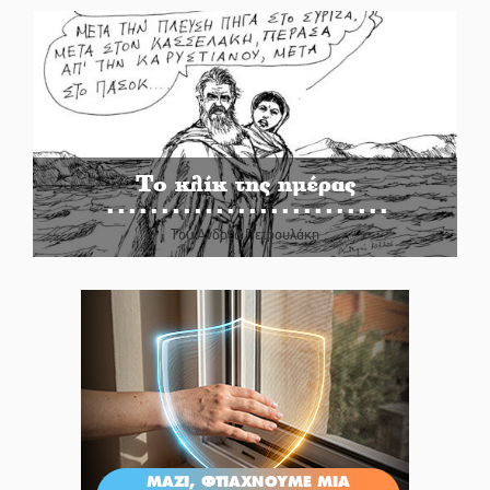
Το κλίκ της ημέρας
Του Ανδρέα Πετρουλάκη