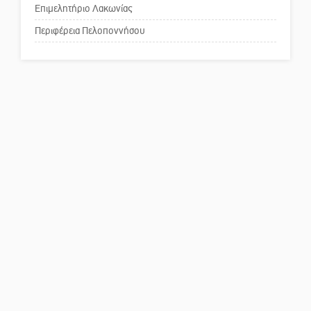
κέντρο της Σπάρτης;
Επιμελητήριο Λακωνίας
Περιφέρεια Πελοποννήσου
Το δικό σας σχόλιο: Ρύποι