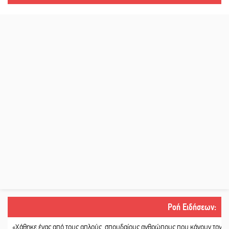
Ροή Ειδήσεων
:
κε ένας από τους απλούς, σπουδαίους ανθρώπους που κάνουν τον κόσμο λίγο