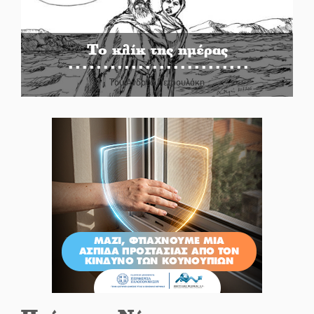
Το κλίκ της ημέρας
Του Ανδρέα Πετρουλάκη