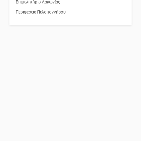
κοινωνικής αναισθησίας
Επιμελητήριο Λακωνίας
Περιφέρεια Πελοποννήσου
Πού βρίσκεται το ιστορικό
κέντρο της Σπάρτης;