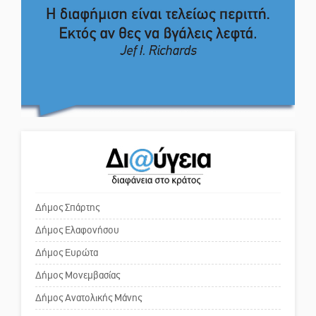
4,2 εκατ. ευρώ σε κτηνοτρόφους
για ζώα που θανατώθηκαν λόγω
Το δικό σας σχόλιο: Πώς να
επιζωοτιών
εμπιστευθείς;
Η ψυχολογία της ανατροπής στο
ποδόσφαιρο
Ο εξωραϊσμός της Πλατείας Ν.
Κόσμου και ένας ελλοχεύων
κίνδυνος
Ένα «ταξίδι» τέχνης και
χρωμάτων στη Νεάπολη
Το δικό σας σχόλιο: «Κύριε
πρωθυπουργέ, ντροπή»
Δήμος Σπάρτης
Δήμος Ελαφονήσου
Το δικό σας σχόλιο: Ανοιχτή
επιστολή στον δήμαρχο Σπάρτης
Δήμος Ευρώτα
για τη λειτουργία του ΚΑΠΗ
Δήμος Μονεμβασίας
Δήμος Ανατολικής Μάνης
Το δικό σας σχόλιο: Παράδειγμα