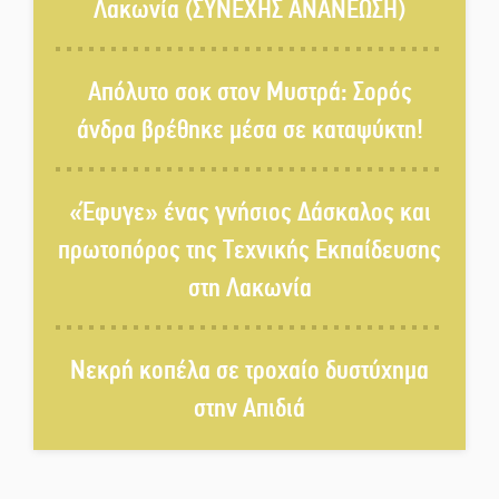
Λακωνία (ΣΥΝΕΧΗΣ ΑΝΑΝΕΩΣΗ)
Δεκαπενταύγουστος στην
Πετρίνα: Αντάμωμα με μουσική,
Απόλυτο σοκ στον Μυστρά: Σορός
χορό και παράδοση
άνδρα βρέθηκε μέσα σε καταψύκτη!
Σωτήρια επέμβαση για ναυτικό
ανοιχτά του Γυθείου
«Έφυγε» ένας γνήσιος Δάσκαλος και
πρωτοπόρος της Τεχνικής Εκπαίδευσης
Αποστολή εξετελέσθη στην
στη Λακωνία
Ταϊβάν: Στη βάση τους τα
παγκόσμια Σπαρτιατόπουλα
Νεκρή κοπέλα σε τροχαίο δυστύχημα
«Ρίζες και Ρεύματα» στο
στην Απιδιά
Ξηροκάμπι με Ίκαρη και
Ζερβάκη
Αμετάβλητος στο «τριάρι» ο