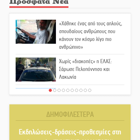
Πρόσφατα Νέα
«Χάθηκε ένας από τους απλούς,
σπουδαίους ανθρώπους που
κάνουν τον κόσμο λίγο πιο
ανθρώπινο»
Χωρίς «διακοπές» η ΕΛΑΣ:
Σάρωσε Πελοπόννησο και
Λακωνία
«Έφυγε» ένας γνήσιος Δάσκαλος
και πρωτοπόρος της Τεχνικής
Εκπαίδευσης στη Λακωνία
ΔΗΜΟΦΙΛΕΣΤΕΡΑ
«Κλειστά» ανοιχτά προαύλια
στον Δ. Σπάρτης;
Εκδηλώσεις-δράσεις-προθεσμίες στη