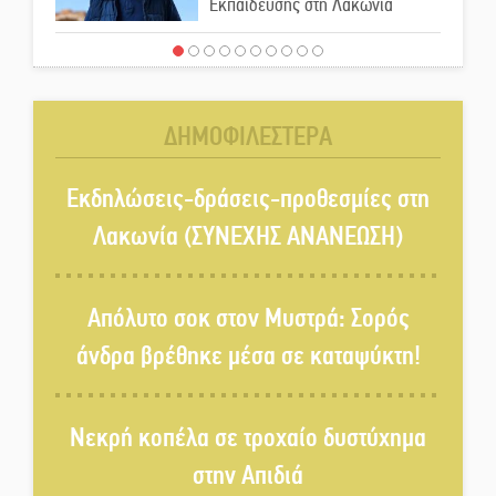
Εκπαίδευσης στη Λακωνία
«Κλειστά» ανοιχτά προαύλια
στον Δ. Σπάρτης;
ΔΗΜΟΦΙΛΕΣΤΕΡΑ
Δεκαπενταύγουστος στην
Πετρίνα: Αντάμωμα με μουσική,
Εκδηλώσεις-δράσεις-προθεσμίες στη
χορό και παράδοση
Λακωνία (ΣΥΝΕΧΗΣ ΑΝΑΝΕΩΣΗ)
Σωτήρια επέμβαση για ναυτικό
ανοιχτά του Γυθείου
Απόλυτο σοκ στον Μυστρά: Σορός
άνδρα βρέθηκε μέσα σε καταψύκτη!
Αποστολή εξετελέσθη στην
Ταϊβάν: Στη βάση τους τα
Νεκρή κοπέλα σε τροχαίο δυστύχημα
παγκόσμια Σπαρτιατόπουλα
στην Απιδιά
«Ρίζες και Ρεύματα» στο