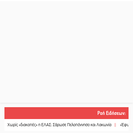
Ροή Ειδήσεων
:
ίς «διακοπές» η ΕΛΑΣ: Σάρωσε Πελοπόννησο και Λακωνία
||
«Έφυγε» ένας γ