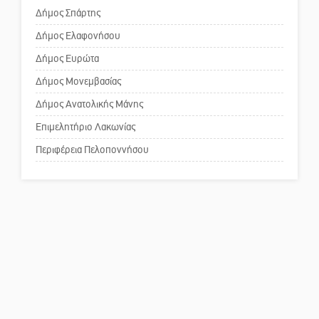
Δήμος Σπάρτης
Δήμος Ελαφονήσου
Το δικό σας σχόλιο: Ανοιχτή
επιστολή στον δήμαρχο Σπάρτης
Δήμος Ευρώτα
για τη λειτουργία του ΚΑΠΗ
Δήμος Μονεμβασίας
Δήμος Ανατολικής Μάνης
Το δικό σας σχόλιο: Παράδειγμα
κοινωνικής αναισθησίας
Επιμελητήριο Λακωνίας
Περιφέρεια Πελοποννήσου
Πού βρίσκεται το ιστορικό
κέντρο της Σπάρτης;