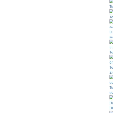
Το
Το
Ο 
ελ
Το
Το
Σπ
Το
α
Πο
Π