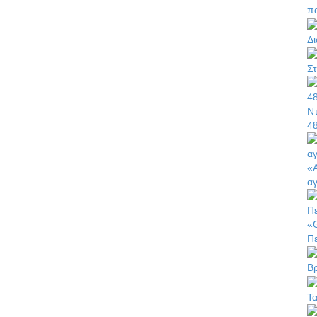
π
Δ
Στ
Ντ
4
«Α
α
«Θ
Π
Β
Τ