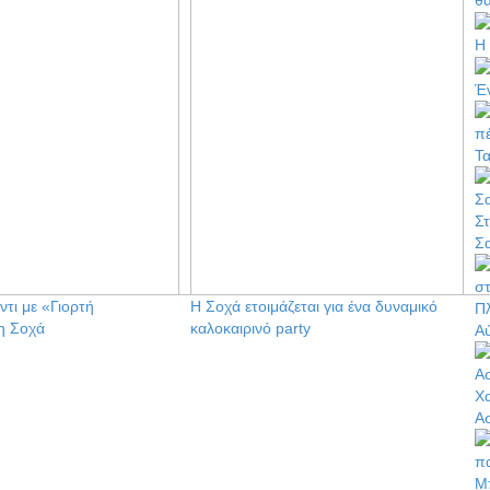
Η
Έν
Τα
Σ
Σ
ντι με «Γιορτή
Η Σοχά ετοιμάζεται για ένα δυναμικό
Πλ
η Σοχά
καλοκαιρινό party
Α
Χ
Α
Μ