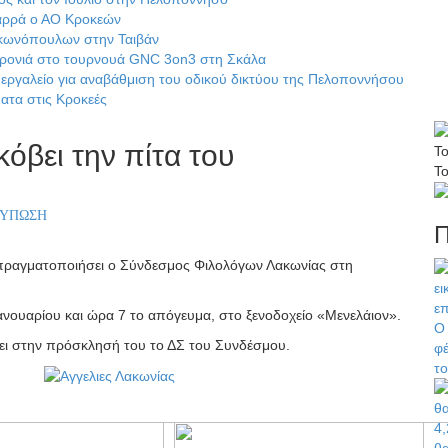
αρρά ο ΑΟ Κροκεών
ακωνόπουλων στην Ταιβάν
χρονιά στο τουρνουά GNC 3on3 στη Σκάλα
εργαλείο για αναβάθμιση του οδικού δικτύου της Πελοποννήσου
ατα στις Κροκεές
όβει την πίτα του
Το
Τ
ΤΥΠΩΣΗ
Π
α πραγματοποιήσει ο Σύνδεσμος Φιλολόγων Λακωνίας στη
ανουαρίου και ώρα 7 το απόγευμα, στο ξενοδοχείο «Μενελάιον».
Ο 
ει στην πρόσκλησή του το ΔΣ του Συνδέσμου.
φέ
τ
4,
θ