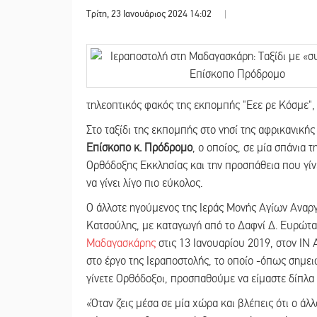
Τρίτη, 23 Ιανουάριος 2024 14:02
|
τηλεοπτικός φακός της εκπομπής "Εεε ρε Κόσμε",
Στο ταξίδι της εκπομπής στο νησί της αφρικανικ
Επίσκοπο κ. Πρόδρομο
, ο οποίος, σε μία σπάνια 
Ορθόδοξης Εκκλησίας και την προσπάθεια που γί
να γίνει λίγο πιο εύκολος.
Ο άλλοτε ηγούμενος της Ιεράς Μονής Αγίων Αναρ
Κατσούλης, με καταγωγή από το Δαφνί Δ. Ευρώτ
Μαδαγασκάρης
στις 13 Ιανουαρίου 2019, στον ΙΝ 
στο έργο της Ιεραποστολής, το οποίο -όπως σημει
γίνετε Ορθόδοξοι, προσπαθούμε να είμαστε δίπλα
«Όταν ζεις μέσα σε μία χώρα και βλέπεις ότι ο άλλο