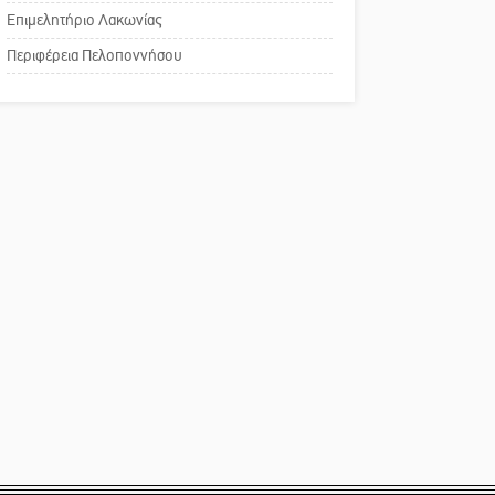
χρωμάτων στη Νεάπολη
Επιμελητήριο Λακωνίας
Το δικό σας σχόλιο:
Περιφέρεια Πελοποννήσου
Παράδειγμα κοινωνικής
αναισθησίας
Πού βρίσκεται το ιστορικό
κέντρο της Σπάρτης;