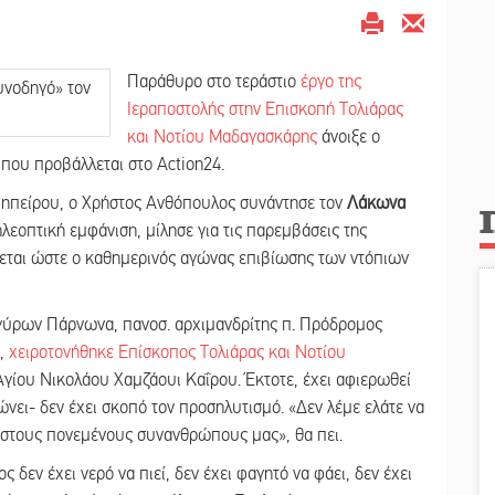
Παράθυρο στο τεράστιο
έργο της
Ιεραποστολής στην Επισκοπή Τολιάρας
και Νοτίου Μαδαγασκάρης
άνοιξε ο
 που προβάλλεται στο Action24.
ής ηπείρου, ο Χρήστος Ανθόπουλος συνάντησε τον
Λάκωνα
τηλεοπτική εμφάνιση, μίλησε για τις παρεμβάσεις της
νεται ώστε ο καθημερινός αγώνας επιβίωσης των ντόπιων
γύρων Πάρνωνα, πανοσ. αρχιμανδρίτης π. Πρόδρομος
α,
χειροτονήθηκε Επίσκοπος Τολιάρας και Νοτίου
Αγίου Νικολάου Χαμζάουι Καΐρου. Έκτοτε, έχει αφιερωθεί
ώνει- δεν έχει σκοπό τον προσηλυτισμό. «Δεν λέμε ελάτε να
 στους πονεμένους συνανθρώπους μας», θα πει.
ς δεν έχει νερό να πιεί, δεν έχει φαγητό να φάει, δεν έχει