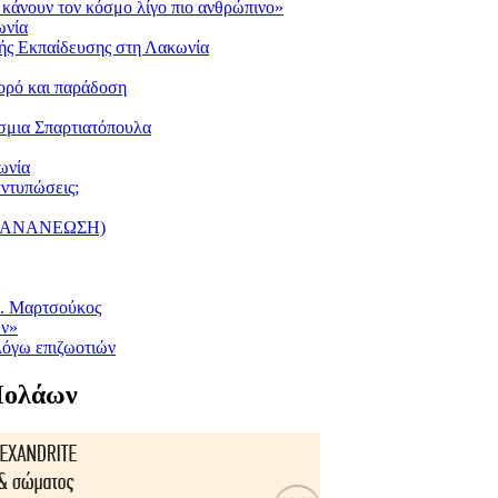
κάνουν τον κόσμο λίγο πιο ανθρώπινο»
ωνία
κής Εκπαίδευσης στη Λακωνία
ορό και παράδοση
σμια Σπαρτιατόπουλα
ωνία
ντυπώσεις;
ΗΣ ΑΝΑΝΕΩΣΗ)
Π. Μαρτσούκος
ων»
λόγω επιζωοτιών
Μολάων