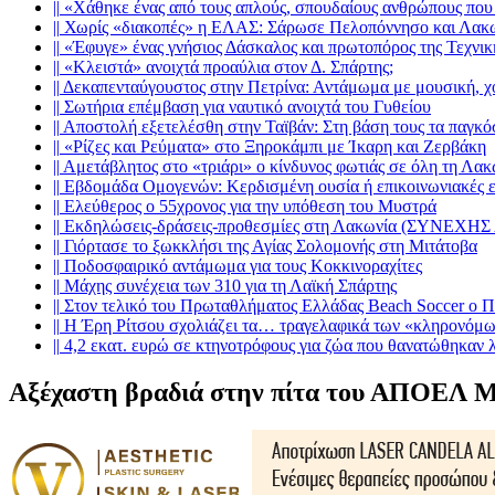
||
«Χάθηκε ένας από τους απλούς, σπουδαίους ανθρώπους που 
||
Χωρίς «διακοπές» η ΕΛΑΣ: Σάρωσε Πελοπόννησο και Λακ
||
«Έφυγε» ένας γνήσιος Δάσκαλος και πρωτοπόρος της Τεχνι
||
«Κλειστά» ανοιχτά προαύλια στον Δ. Σπάρτης;
||
Δεκαπενταύγουστος στην Πετρίνα: Αντάμωμα με μουσική, χ
||
Σωτήρια επέμβαση για ναυτικό ανοιχτά του Γυθείου
||
Αποστολή εξετελέσθη στην Ταϊβάν: Στη βάση τους τα παγκό
||
«Ρίζες και Ρεύματα» στο Ξηροκάμπι με Ίκαρη και Ζερβάκη
||
Αμετάβλητος στο «τριάρι» ο κίνδυνος φωτιάς σε όλη τη Λακ
||
Εβδομάδα Ομογενών: Κερδισμένη ουσία ή επικοινωνιακές ε
||
Ελεύθερος ο 55χρονος για την υπόθεση του Μυστρά
||
Εκδηλώσεις-δράσεις-προθεσμίες στη Λακωνία (ΣΥΝΕΧ
||
Γιόρτασε το ξωκκλήσι της Αγίας Σολομονής στη Μιτάτοβα
||
Ποδοσφαιρικό αντάμωμα για τους Κοκκινοραχίτες
||
Μάχης συνέχεια των 310 για τη Λαϊκή Σπάρτης
||
Στον τελικό του Πρωταθλήματος Ελλάδας Beach Soccer ο 
||
Η Έρη Ρίτσου σχολιάζει τα… τραγελαφικά των «κληρονόμ
||
4,2 εκατ. ευρώ σε κτηνοτρόφους για ζώα που θανατώθηκαν 
Αξέχαστη βραδιά στην πίτα του ΑΠΟΕΛ 