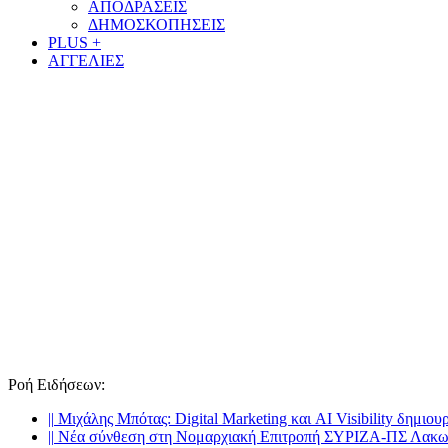
ΑΠΟΔΡΑΣΕΙΣ
ΔΗΜΟΣΚΟΠΗΣΕΙΣ
PLUS +
ΑΓΓΕΛΙΕΣ
Ροή Ειδήσεων
:
||
Μιχάλης Μπότας: Digital Marketing και AI Visibility δημιου
||
Νέα σύνθεση στη Νομαρχιακή Επιτροπή ΣΥΡΙΖΑ-ΠΣ Λακω