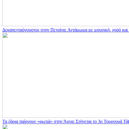
Δεκαπενταύγουστος στην Πετρίνα: Αντάμωμα με μουσική, χορό κα
Τα ζάρια παίρνουν «φωτιά» στην Άρνα: Στήνεται το 3ο Τουρνουά Τά