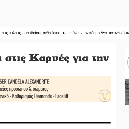
ύς, σπουδαίους ανθρώπους που κάνουν τον κόσμο λίγο πιο ανθρώπινο»
||
Χω
 στις Καρυές για την