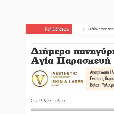
Ροή Ειδήσεων
:
||
«Χάθηκε ένας από τους απλο
Διήμερο πανηγύρι
Αγία Παρασκευή
Στις 26 & 27 Ιουλίου