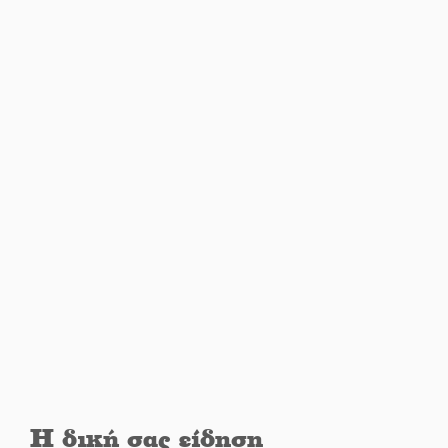
Ιούλιο στην Πελοπόννησο
Βράβευσε τον Π. Καρρά ο ΑΟ
Κροκεών
Τα μετάλλια των Λακωνόπουλων
στην Ταιβάν
Τζάμπολ για τρίτη χρονιά στο
τουρνουά GNC 3on3 στη Σκάλα
Νέο χρηματοδοτικό εργαλείο για
αναβάθμιση του οδικού δικτύου
Η δική σας είδηση
της Πελοποννήσου