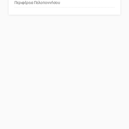
Περιφέρεια Πελοποννήσου
Πού βρίσκεται το ιστορικό
κέντρο της Σπάρτης;