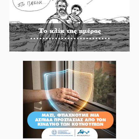
Το κλίκ της ημέρας
Του Ανδρέα Πετρουλάκη