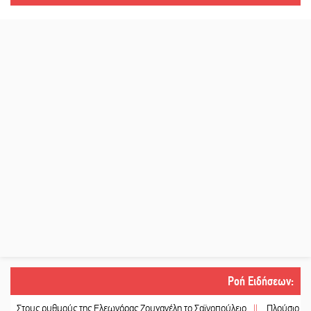
Ροή Ειδήσεων
:
 ρυθμούς της Ελεωνόρας Ζουγανέλη το Σαϊνοπούλειο
||
Πλούσιο πολιτιστικό