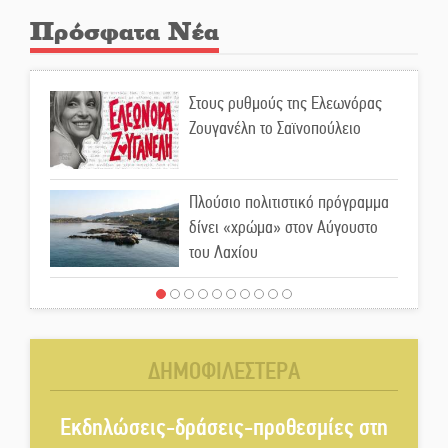
Πρόσφατα Νέα
Στους ρυθμούς της Ελεωνόρας
Ζουγανέλη το Σαϊνοπούλειο
Πλούσιο πολιτιστικό πρόγραμμα
δίνει «χρώμα» στον Αύγουστο
του Λαχίου
Χασισοφυτεία στην
Παλαιοπαναγιά ξεσκέπασε η
Αστυνομία
ΔΗΜΟΦΙΛΕΣΤΕΡΑ
Μπαρόκ μελωδίες κάτω από την
αυγουστιάτικη πανσέληνο της
Εκδηλώσεις-δράσεις-προθεσμίες στη