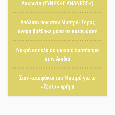
Μονεμβασιάς
Λακωνία (ΣΥΝΕΧΗΣ ΑΝΑΝΕΩΣΗ)
Διακοπή ρεύματος στο Έλος
Απόλυτο σοκ στον Μυστρά: Σορός
άνδρα βρέθηκε μέσα σε καταψύκτη!
Στο Γύθειο η Άντζελα Γκερέκου
Νεκρή κοπέλα σε τροχαίο δυστύχημα
στην Απιδιά
Νταλίκα έπεσε σε γκρεμό στον
Κλαδά: Νεκρός ο 48χρονος
οδηγός
Στον καταψύκτη του Μυστρά για το
«ζεστό» χρήμα
«Ανοιχτή Πόλη» απόψε η Σπάρτη
«ξεκλειδώνει» αγορά και
ψυχαγωγία
«Θέρισε» η άσφαλτος και τον