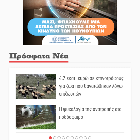
Πρόσφατα Νέα
4,2 εκατ. ευρώ σε κτηνοτρόφους
για ζώα που θανατώθηκαν λόγω
επιζωοτιών
Η ψυχολογία της ανατροπής στο
ποδόσφαιρο
Ένα «ταξίδι» τέχνης και