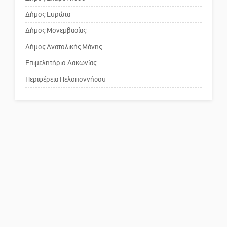
Το δικό σας σχόλιο: Ανοιχτή
επιστολή στον δήμαρχο Σπάρτης
Δήμος Ευρώτα
για τη λειτουργία του ΚΑΠΗ
Δήμος Μονεμβασίας
Δήμος Ανατολικής Μάνης
Το δικό σας σχόλιο: Παράδειγμα
κοινωνικής αναισθησίας
Επιμελητήριο Λακωνίας
Περιφέρεια Πελοποννήσου
Πού βρίσκεται το ιστορικό
κέντρο της Σπάρτης;