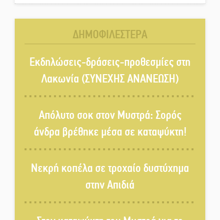
χρωμάτων στη Νεάπολη
ΔΗΜΟΦΙΛΕΣΤΕΡΑ
Τα Λαγκάδια κρατούν ζωντανή
την τέχνη της πέτρας
Εκδηλώσεις-δράσεις-προθεσμίες στη
Λακωνία (ΣΥΝΕΧΗΣ ΑΝΑΝΕΩΣΗ)
Στους ρυθμούς της Ελεωνόρας
Ζουγανέλη το Σαϊνοπούλειο
Απόλυτο σοκ στον Μυστρά: Σορός
άνδρα βρέθηκε μέσα σε καταψύκτη!
Πλούσιο πολιτιστικό πρόγραμμα
δίνει «χρώμα» στον Αύγουστο
Νεκρή κοπέλα σε τροχαίο δυστύχημα
του Λαχίου
στην Απιδιά
Χασισοφυτεία στην
Παλαιοπαναγιά ξεσκέπασε η
Αστυνομία