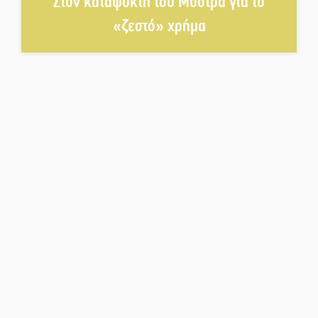
Στον καταψύκτη του Μυστρά για το
«ζεστό» χρήμα
Μπαρόκ μελωδίες κάτω από την
αυγουστιάτικη πανσέληνο της
Μονεμβασιάς
Διακοπή ρεύματος στο Έλος
Στο Γύθειο η Άντζελα Γκερέκου
Νταλίκα έπεσε σε γκρεμό στον
Κλαδά: Νεκρός ο 48χρονος
οδηγός
«Ανοιχτή Πόλη» απόψε η Σπάρτη