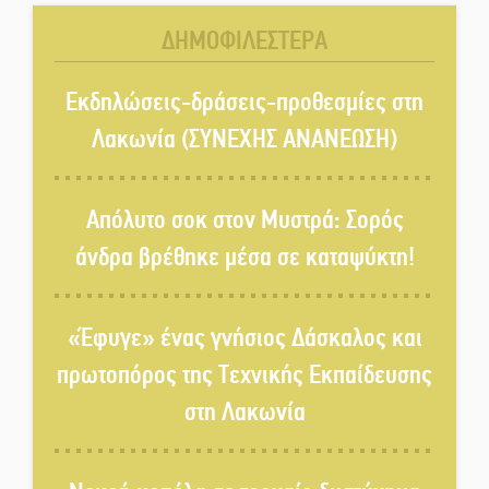
ΔΗΜΟΦΙΛΕΣΤΕΡΑ
Παρουσιάστηκε το βιβλίο
«Νεαπολίτικα καρετομωράκια»
Εκδηλώσεις-δράσεις-προθεσμίες στη
στη Νεάπολη
Λακωνία (ΣΥΝΕΧΗΣ ΑΝΑΝΕΩΣΗ)
Στο κάδρο καταγγελιών Τατούλη
ο Σταύρος Αργειτάκος
Απόλυτο σοκ στον Μυστρά: Σορός
άνδρα βρέθηκε μέσα σε καταψύκτη!
Τα «Άνθη της Πέτρας» τίμησαν
τον Γ. Γιαξόγλου
«Έφυγε» ένας γνήσιος Δάσκαλος και
πρωτοπόρος της Τεχνικής Εκπαίδευσης
Τίμησε τον Π. Καρρά ο ΑΟ
στη Λακωνία
Κροκεών