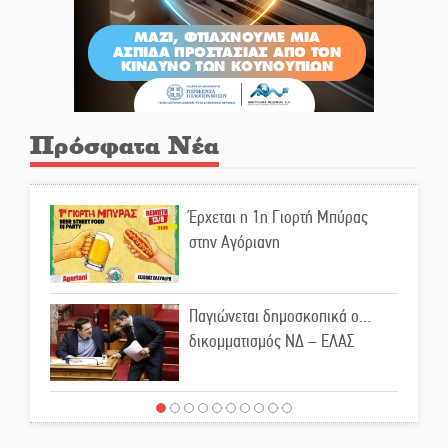
Πρόσφατα Νέα
Έρχεται η 1η Γιορτή Μπύρας
στην Αγόριανη
Παγιώνεται δημοσκοπικά ο…
δικομματισμός ΝΔ – ΕΛΑΣ
«Κεραυνοί» Μιχαλακάκου για
την ύδρευση στη Μάνη