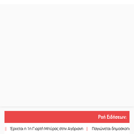
Ροή Ειδήσεων
:
Έρχεται η 1η Γιορτή Μπύρας στην Αγόριανη
||
Παγιώνεται δημοσκοπικά ο… δ