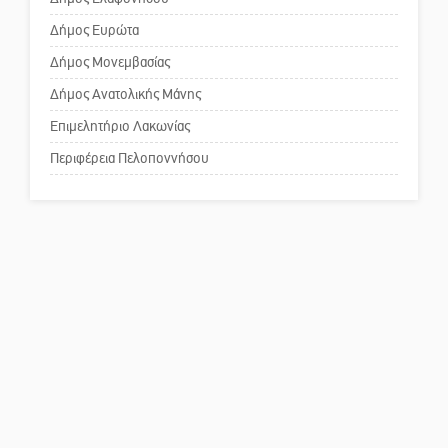
Το δικό σας σχόλιο: «Κύριε
πρωθυπουργέ, ντροπή»
Δήμος Ευρώτα
Δήμος Μονεμβασίας
Δήμος Ανατολικής Μάνης
Το δικό σας σχόλιο: Ανοιχτή
επιστολή στον δήμαρχο Σπάρτης
Επιμελητήριο Λακωνίας
για τη λειτουργία του ΚΑΠΗ
Περιφέρεια Πελοποννήσου
Το δικό σας σχόλιο: Παράδειγμα
κοινωνικής αναισθησίας