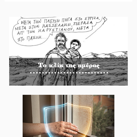
Το κλίκ της ημέρας
Του Ανδρέα Πετρουλάκη