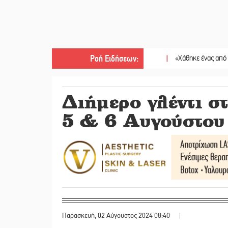
Ροή Ειδήσεων
:
||
«Χάθηκε ένας από τους απλο
Διήμερο γλέντι σ
5 & 6 Αυγούστου
Παρασκευή, 02 Αύγουστος 2024 08:40
|