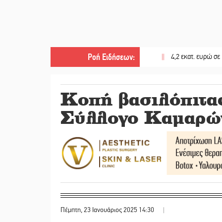
Ροή Ειδήσεων
:
||
4,2 εκατ. ευρώ σε κτηνοτρόφ
Κοπή βασιλόπιτας
Σύλλογο Καμαρώ
Πέμπτη, 23 Ιανουάριος 2025 14:30
|