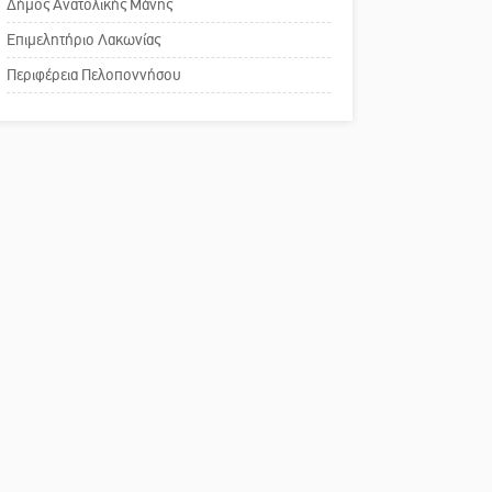
του ΚΑΠΗ
Δήμος Ανατολικής Μάνης
Επιμελητήριο Λακωνίας
Το δικό σας σχόλιο:
Περιφέρεια Πελοποννήσου
Παράδειγμα κοινωνικής
αναισθησίας
Πού βρίσκεται το ιστορικό
κέντρο της Σπάρτης;