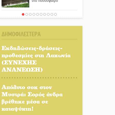
στο ποδόσφαιρο
Ένα «ταξίδι» τέχνης και
χρωμάτων στη Νεάπολη
ΔΗΜΟΦΙΛΕΣΤΕΡΑ
Τα Λαγκάδια κρατούν
ζωντανή την τέχνη της
Εκδηλώσεις-δράσεις-
πέτρας
προθεσμίες στη Λακωνία
(ΣΥΝΕΧΗΣ
Στους ρυθμούς της
Ελεωνόρας Ζουγανέλη το
ΑΝΑΝΕΩΣΗ)
Σαϊνοπούλειο
Απόλυτο σοκ στον
Πλούσιο πολιτιστικό
πρόγραμμα δίνει «χρώμα»
Μυστρά: Σορός άνδρα
στον Αύγουστο του Λαχίου
βρέθηκε μέσα σε
καταψύκτη!
Χασισοφυτεία στην