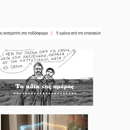
ς στο ποδόσφαιρο
||
5 χρόνια από την επανασύσταση της ΙΜ Παναγίας Βρεσθεν
Το κλίκ της ημέρας
Του Ανδρέα Πετρουλάκη