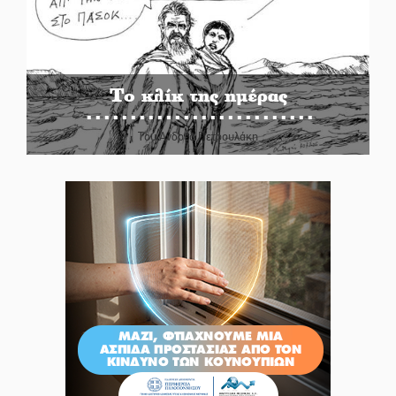
Το κλίκ της ημέρας
Του Ανδρέα Πετρουλάκη