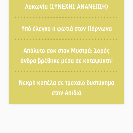
Άρνα: Στήνεται το 3ο Τουρνουά
Λακωνία (ΣΥΝΕΧΗΣ ΑΝΑΝΕΩΣΗ)
Τάβλι
Αυθεντικό γλέντι με «Γιορτή
Υπό έλεγχο η φωτιά στον Πάρνωνα
Βραστού» στη Σοχά
Απόλυτο σοκ στον Μυστρά: Σορός
Το τελεφερίκ της Μονεμβασιάς
άνδρα βρέθηκε μέσα σε καταψύκτη!
στο τραπέζι του δημόσιου
διαλόγου
Νεκρή κοπέλα σε τροχαίο δυστύχημα
Πολιτισμός και παράδοση δίνουν
ραντεβού στην Αγόριανη
στην Απιδιά
Η Σοχά ετοιμάζεται για ένα
δυναμικό καλοκαιρινό party