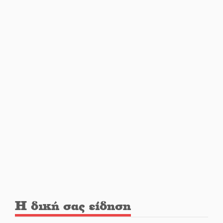
Διακοπή μαθημάτων στο
Ματάλειο Κολυμβητήριο την
εβδομάδα του
Δεκαπενταύγουστου
Από Λιβύη είχαν ξεκινήσει οι
μετανάστες που
περισυνελέγησαν στο Ταίναρο
Διακοπή ρεύματος στην Πελλάνα
Λακε-Δαιμονικά: Το κυπαρίσσι
του Μυστρά που φύτρωσε από
μια ξεχασμένη προφητεία
Η δική σας είδηση
Κλήρωσε για τον Αστέρα