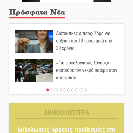
Πρόσφατα Νέα
Διατακτικές σίτισης: Σήμα για
αύξηση στα 10 ευρώ μετά από
20 χρόνια
«Για ψυχολογικούς λόγους»
κρατούσε τον νεκρό πατέρα στον
καταψύκτη
Kastoras River Festival 2026:
Ένα νέο μουσικό φεστιβάλ
γεννιέται στις όχθες του ποταμού
ΔΗΜΟΦΙΛΕΣΤΕΡΑ
στο Καστόρειο
Τα ζάρια παίρνουν «φωτιά» στην
Εκδηλώσεις-δράσεις-προθεσμίες στη