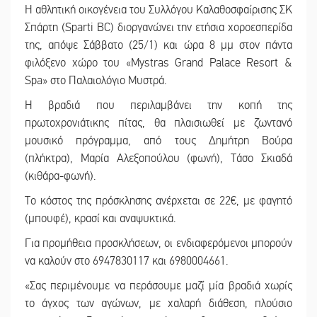
Η αθλητική οικογένεια του Συλλόγου Καλαθοσφαίρισης ΣΚ
Σπάρτη (Sparti BC) διοργανώνει την ετήσια χοροεσπερίδα
της, απόψε Σάββατο (25/1) και ώρα 8 μμ στον πάντα
φιλόξενο χώρο του «Mystras Grand Palace Resort &
Spa» στο Παλαιολόγιο Μυστρά.
Η βραδιά που περιλαμβάνει την κοπή της
πρωτοχρονιάτικης πίτας, θα πλαισιωθεί με ζωντανό
μουσικό πρόγραμμα, από τους Δημήτρη Βούρα
(πλήκτρα), Μαρία Αλεξοπούλου (φωνή), Τάσο Σκιαδά
(κιθάρα-φωνή).
Το κόστος της πρόσκλησης ανέρχεται σε 22€, με φαγητό
(μπουφέ), κρασί και αναψυκτικά.
Για προμήθεια προσκλήσεων, οι ενδιαφερόμενοι μπορούν
να καλούν στο 6947830117 και 6980004661.
«Σας περιμένουμε να περάσουμε μαζί μία βραδιά χωρίς
το άγχος των αγώνων, με χαλαρή διάθεση, πλούσιο