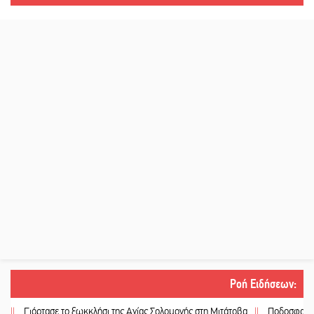
Ροή Ειδήσεων
:
Γιόρτασε το ξωκκλήσι της Αγίας Σολομονής στη Μιτάτοβα
||
Ποδοσφαιρικό αντ