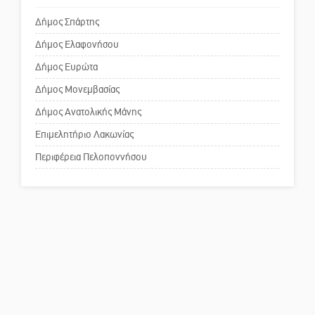
Δήμος Σπάρτης
Δήμος Ελαφονήσου
Το δικό σας σχόλιο: Ανοιχτή
επιστολή στον δήμαρχο Σπάρτης
Δήμος Ευρώτα
για τη λειτουργία του ΚΑΠΗ
Δήμος Μονεμβασίας
Δήμος Ανατολικής Μάνης
Το δικό σας σχόλιο: Παράδειγμα
κοινωνικής αναισθησίας
Επιμελητήριο Λακωνίας
Περιφέρεια Πελοποννήσου
Πού βρίσκεται το ιστορικό
κέντρο της Σπάρτης;