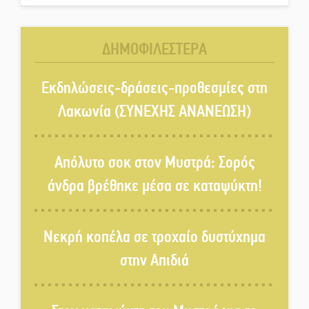
Στους ρυθμούς της Ελεωνόρας
Ζουγανέλη το Σαϊνοπούλειο
ΔΗΜΟΦΙΛΕΣΤΕΡΑ
Πλούσιο πολιτιστικό πρόγραμμα
δίνει «χρώμα» στον Αύγουστο
Εκδηλώσεις-δράσεις-προθεσμίες στη
του Λαχίου
Λακωνία (ΣΥΝΕΧΗΣ ΑΝΑΝΕΩΣΗ)
Χασισοφυτεία στην
Παλαιοπαναγιά ξεσκέπασε η
Απόλυτο σοκ στον Μυστρά: Σορός
Αστυνομία
άνδρα βρέθηκε μέσα σε καταψύκτη!
Μπαρόκ μελωδίες κάτω από την
αυγουστιάτικη πανσέληνο της
Νεκρή κοπέλα σε τροχαίο δυστύχημα
Μονεμβασιάς
στην Απιδιά
Διακοπή ρεύματος στο Έλος