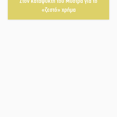
Στον καταψύκτη του Μυστρά για το
«ζεστό» χρήμα
Στο Γύθειο η Άντζελα Γκερέκου
Νταλίκα έπεσε σε γκρεμό στον
Κλαδά: Νεκρός ο 48χρονος
οδηγός
«Ανοιχτή Πόλη» απόψε η Σπάρτη
«ξεκλειδώνει» αγορά και
ψυχαγωγία
«Θέρισε» η άσφαλτος και τον
Ιούλιο στην Πελοπόννησο
Βράβευσε τον Π. Καρρά ο ΑΟ