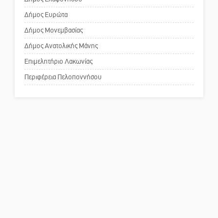
Το δικό σας σχόλιο: Ανοιχτή
επιστολή στον δήμαρχο Σπάρτης
Δήμος Ευρώτα
για τη λειτουργία του ΚΑΠΗ
Δήμος Μονεμβασίας
Δήμος Ανατολικής Μάνης
Το δικό σας σχόλιο: Παράδειγμα
κοινωνικής αναισθησίας
Επιμελητήριο Λακωνίας
Περιφέρεια Πελοποννήσου
Πού βρίσκεται το ιστορικό
κέντρο της Σπάρτης;