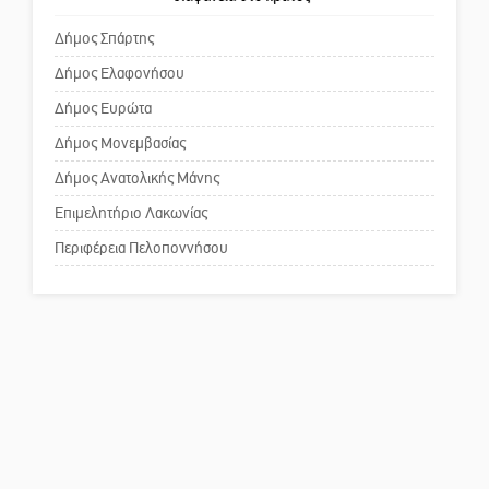
για τη λειτουργία του ΚΑΠΗ
Μισθός: Το στοίχημα των 1.500
Δήμος Σπάρτης
ευρώ
Δήμος Ελαφονήσου
Το δικό σας σχόλιο: Παράδειγμα
κοινωνικής αναισθησίας
Δήμος Ευρώτα
Δήμος Μονεμβασίας
Δήμος Ανατολικής Μάνης
Πού βρίσκεται το ιστορικό
κέντρο της Σπάρτης;
Επιμελητήριο Λακωνίας
Περιφέρεια Πελοποννήσου
Το δικό σας σχόλιο: Ρύποι