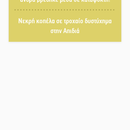
Η Σοχά ετοιμάζεται για ένα
Νεκρή κοπέλα σε τροχαίο δυστύχημα
δυναμικό καλοκαιρινό party
στην Απιδιά
Διακοπή μαθημάτων στο
Ματάλειο Κολυμβητήριο την
εβδομάδα του
Δεκαπενταύγουστου
Από Λιβύη είχαν ξεκινήσει οι
μετανάστες που
περισυνελέγησαν στο Ταίναρο
Διακοπή ρεύματος στην Πελλάνα