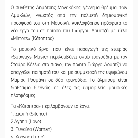
Ο συνθέτης Δημήτρης Μηνακάκης, γέννημα θρέμμα, των
Αμυκλών, γνωστός από την πολυετή δημιουργική
προσφορά του στη Μουσική, κυκλοφόρησε πρόσφατα το
νέο έργο του σε ποίηση του Γιώργου Δουατζή με τίτλο
«Mirrors» (Κάτοπτρα).
Το μουσικό έργο, που είναι παραγωγή της εταιρίας
«Subways Music» περιλαμβάνει οκτώ τραγούδια με τον
Σταύρο Κόλλια στο πιάνο, τον ποιητή Γιώργο Δουατζή να
απαγγέλει ποιήματά του και με συμμετοχή της υψιφώνου
Μαρίας Ρουμάνη σε δύο τραγούδια. Το άλμπουμ είναι
διαθέσιμο διεθνώς σε όλες τις δημοφιλείς μουσικές
πλατφόρμες.
Τα «Κάτοπτρα» περιλαμβάνουν τα έργα:
1. Σιωπή (Silence)
2.Αγάπη (Love)
3. Γυναίκα (Woman)
4. Χρόνος (Time)