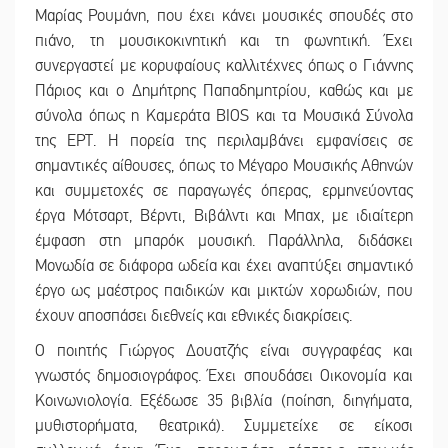
Μαρίας Ρουμάνη, που έχει κάνει μουσικές σπουδές στο
πιάνο, τη μουσικοκινητική και τη φωνητική. Έχει
συνεργαστεί με κορυφαίους καλλιτέχνες όπως ο Γιάννης
Πάριος και ο Δημήτρης Παπαδημητρίου, καθώς και με
σύνολα όπως η Καμεράτα BIOS και τα Μουσικά Σύνολα
της ΕΡΤ. Η πορεία της περιλαμβάνει εμφανίσεις σε
σημαντικές αίθουσες, όπως το Μέγαρο Μουσικής Αθηνών
και συμμετοχές σε παραγωγές όπερας, ερμηνεύοντας
έργα Μότσαρτ, Βέρντι, Βιβάλντι και Μπαχ, με ιδιαίτερη
έμφαση στη μπαρόκ μουσική. Παράλληλα, διδάσκει
Μονωδία σε διάφορα ωδεία και έχει αναπτύξει σημαντικό
έργο ως μαέστρος παιδικών και μικτών χορωδιών, που
έχουν αποσπάσει διεθνείς και εθνικές διακρίσεις.
Ο ποιητής Γιώργος Δουατζής είναι συγγραφέας και
γνωστός δημοσιογράφος. Έχει σπουδάσει Οικονομία και
Κοινωνιολογία. Εξέδωσε 35 βιβλία (ποίηση, διηγήματα,
μυθιστορήματα, θεατρικά). Συμμετείχε σε είκοσι