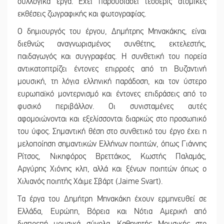
συλλογικά έργα. Έχει παρουσιάσει τέσσερις ατομικές
εκθέσεις ζωγραφικής και φωτογραφίας.
Ο δημιουργός του έργου, Δημήτρης Μηνακάκης, είναι
διεθνώς αναγνωρισμένος συνθέτης, εκτελεστής,
παιδαγωγός και συγγραφέας. Η συνθετική του πορεία
αντικατοπτρίζει έντονες επιρροές από τη Βυζαντινή
μουσική, τη λόγια ελληνική παράδοση, και τον ύστερο
ευρωπαϊκό μοντερνισμό και έντονες επιδράσεις από το
φυσικό περιβάλλον. Οι συνισταμένες αυτές
αφομοιώνονται και εξελίσσονται διαρκώς στο προσωπικό
του ύφος. Σημαντική θέση στο συνθετικό του έργο έχει η
μελοποίηση σημαντικών Ελλήνων ποιητών, όπως Γιάννης
Ρίτσος, Νικηφόρος Βρεττάκος, Κωστής Παλαμάς,
Αργύρης Χιόνης κλπ, αλλά και ξένων ποιητών όπως ο
Χιλιανός ποιητής Χάιμε Σβάρτ (Jaime Svart).
Τα έργα του Δημήτρη Μηνακάκη έχουν ερμηνευθεί σε
Ελλάδα, Ευρώπη, Βόρεια και Νότια Αμερική από
διαπρεπή μουσικά σύνολα. Καθηγητής Μουσικής στο