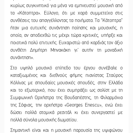
κυρίως συγκινητικό για μένα να εμπνευστεί μουσική από
τα «Κάτοπτρα». Εύλογο, ότι με χαρά συμμετείχα στις
συνθέσεις του απαγγέλλοντας τα ποιήματα. Τα “Κάτοπτρα”
ήταν μια ευτυχής συνάντηση ποίησης και μουσικής, η
οποία, αν αποδεχθώ τις μέχρι τώρα κριτικές, υπήρξε και
ποιοτικά πολύ επιτυχής. Ευχαριστώ από καρδιάς τον άξιο
συνθέτη Δημήτρη Μηνακάκη γι’ αυτήν τη μοναδική
συνάντηση».
Στο υψηλό μουσικό επίπεδο του έργου συνέβαλε ο
καταξιωμένος και διεθνούς φήμης πιανίστας Σταύρος
Κόλλιας με σπουδαίες μουσικές σπουδές, στην Ελλάδα
και το εξωτερικό, που έχει συμπράξει ως σολίστ με τη
Συμφωνική Ορχήστρα της Βουδαπέστης, τη Φιλαρμόνια
της Σόφιας, την ορχήστρα «Georges Enescu», ενώ έχει
δώσει πολλά ατομικά ρεσιτάλ κι έχει συνεργαστεί με
πολλά σύνολα μουσικής δωματίου.
Σημαντική είναι και η μουσική παρουσία της υψιφώνου