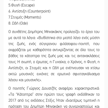
5.Φυγή (Escape)
6. Αντίστιξη (Counterpoint)
7.Στιγμές (Moments)
8. Ωδή (Ode)
Ο συνθέτης Δημήτρης Μηνακάκης προλογίζει το έργο του
με αυτά τα λόγια: «Βυθίστηκα στο μεστό λόγο ενός μύστη
της ζωής, ενός σύγχρονου φιλόσοφου-ποιητή, που
εκφράζεται με καθαρότητα αντικρίζοντας σε όλο τους το
βάθος τα κάτοπτρα της ζωής μας και τις αντανακλάσεις
τους. Η σιωπή, ο έρωτας, η Γυναίκα, ο Χρόνος, η Φυγή, η
Αντίστιξη, οι Στιγμές και η Ωδή με ενέπνευσαν να χτίσω
οκτώ μουσικές εικόνες σε ερωτικό σφιχταγκάλιασμα
λόγου και μουσικής».
Ο ποιητής Γιώργος Δουατζής αναφέρει χαρακτηριστικά:
«Τα “Κάτοπτρα” στην πρώτη τους γραφή εκδόθηκαν το
2017 από τις εκδόσεις Στίξις. Ήταν ιδιαιτέρως τιμητική η
πρόταση του Δημήτρη Μηνακάκη να συνεργαστούμε και