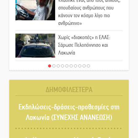
«Χάθηκε ένας από τους απλούς,
σπουδαίους ανθρώπους που
κάνουν τον κόσμο λίγο πιο
ανθρώπινο»
Χωρίς «διακοπές» η ΕΛΑΣ:
Σάρωσε Πελοπόννησο και
Λακωνία
«Έφυγε» ένας γνήσιος Δάσκαλος
και πρωτοπόρος της Τεχνικής
Εκπαίδευσης στη Λακωνία
ΔΗΜΟΦΙΛΕΣΤΕΡΑ
«Κλειστά» ανοιχτά προαύλια
στον Δ. Σπάρτης;
Εκδηλώσεις-δράσεις-προθεσμίες στη
Λακωνία (ΣΥΝΕΧΗΣ ΑΝΑΝΕΩΣΗ)
Δεκαπενταύγουστος στην
Πετρίνα: Αντάμωμα με μουσική,