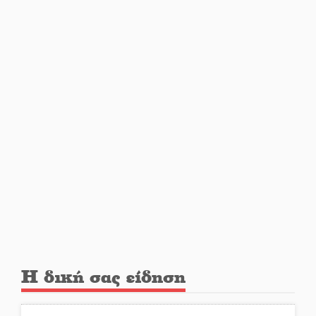
Εβδομάδα Ομογενών:
Κερδισμένη ουσία ή
επικοινωνιακές εντυπώσεις;
Ελεύθερος ο 55χρονος για την
υπόθεση του Μυστρά
Εκδηλώσεις-δράσεις-
προθεσμίες στη Λακωνία
(ΣΥΝΕΧΗΣ ΑΝΑΝΕΩΣΗ)
Ποδοσφαιρικό αντάμωμα για
τους Κοκκινοραχίτες
Η δική σας είδηση
Μάχης συνέχεια των 310 για τη
Λαϊκή Σπάρτης