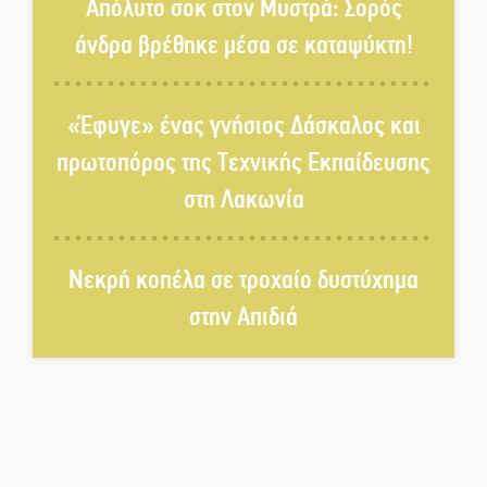
Απόλυτο σοκ στον Μυστρά: Σορός
χορό και παράδοση
άνδρα βρέθηκε μέσα σε καταψύκτη!
Σωτήρια επέμβαση για ναυτικό
ανοιχτά του Γυθείου
«Έφυγε» ένας γνήσιος Δάσκαλος και
πρωτοπόρος της Τεχνικής Εκπαίδευσης
Αποστολή εξετελέσθη στην
στη Λακωνία
Ταϊβάν: Στη βάση τους τα
παγκόσμια Σπαρτιατόπουλα
Νεκρή κοπέλα σε τροχαίο δυστύχημα
«Ρίζες και Ρεύματα» στο
στην Απιδιά
Ξηροκάμπι με Ίκαρη και
Ζερβάκη
Αμετάβλητος στο «τριάρι» ο
κίνδυνος φωτιάς σε όλη τη
Λακωνία