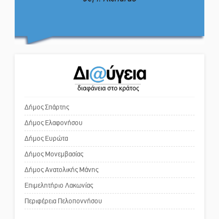
Η ψυχολογία της ανατροπής στο
ποδόσφαιρο
Ο εξωραϊσμός της Πλατείας Ν.
Κόσμου και ένας ελλοχεύων
κίνδυνος
Ένα «ταξίδι» τέχνης και
χρωμάτων στη Νεάπολη
Το δικό σας σχόλιο: «Κύριε
πρωθυπουργέ, ντροπή»
Δήμος Σπάρτης
Δήμος Ελαφονήσου
Το δικό σας σχόλιο: Ανοιχτή
επιστολή στον δήμαρχο Σπάρτης
Δήμος Ευρώτα
για τη λειτουργία του ΚΑΠΗ
Δήμος Μονεμβασίας
Δήμος Ανατολικής Μάνης
Το δικό σας σχόλιο: Παράδειγμα
κοινωνικής αναισθησίας
Επιμελητήριο Λακωνίας
Περιφέρεια Πελοποννήσου