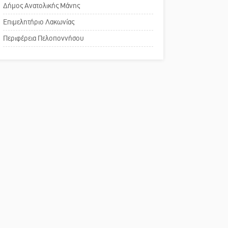
Σπάρτης
Δήμος Ανατολικής Μάνης
Πού βρίσκεται το ιστορικό
Επιμελητήριο Λακωνίας
κέντρο της Σπάρτης;
Περιφέρεια Πελοποννήσου
Το δικό σας σχόλιο: Ρύποι