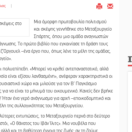
λιας
|
Μια όμορφη πρωτοβουλία πολιτισμού
και σκέψης γεννήθηκε στο Μεταξουργείο
Σπάρτης, όπου μια ομάδα αναγνωστών
άγνωσης. Το πρώτο βιβλίο που εγκαινίασε τη δράση τους
ζ Όργουελ –ένα έργο που, όπως λένε τα μέλη της ομάδας,
γείο».
ι πολυεπίπεδη. «Μπορεί να κριθεί αντεπαναστατικό, αλλά
σία είναι εξίσου λανθασμένη», ανέφεραν χαρακτηριστικά οι
ουσιαστικό χώρο και μιλούσε για τον Β’ Παγκόσμιο
ια να είναι το μήνυμά του οικουμενικό. Κανείς δεν βρήκε
ο! Ήταν ένα γερό ανάγνωσμα για αρχή –εποικοδομητικό και
έλη της συλλογικότητας του Μεταξουργείου.
αλύτερες εντυπώσεις, το Μεταξουργείο περνά στο δεύτερο
στόι, «Ο θάνατος του Ιβάν Ίλιτς». Μια νουβέλα που
αλλά και τη βαθύτερη έννοια της ζωής: αν τη ζούμε