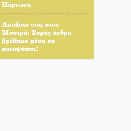
Πάρνωνα
Κυριακή 9 Αυγούστου:
Απόλυτο σοκ στον
Καλοκαιρινό Pool Party στο
Μυστρά: Σορός άνδρα
Mystras Grand Palace
Resort & Spa
βρέθηκε μέσα σε
καταψύκτη!
Στον καταψύκτη του Μυστρά
για το «ζεστό» χρήμα
Ο καρχαρίας από την εποχή
του Σαίξπηρ που αψηφά τον
χρόνο
Στη φάκα της Ασφάλειας
Σπάρτης μέλος της σπείρας
των «κουκουλοφόρων»