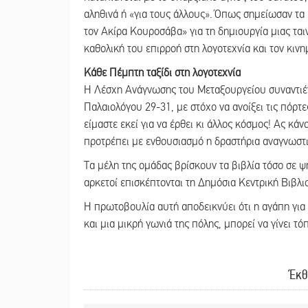
αληθινά ή «για τους άλλους». Όπως σημείωσαν τα 
τον Ακίρα Κουροσάβα» για τη δημιουργία μιας ται
καθολική του επιρροή στη λογοτεχνία και τον κιν
Κάθε Πέμπτη ταξίδι στη λογοτεχνία
Η Λέσχη Ανάγνωσης του Μεταξουργείου συναντιέτα
Παλαιολόγου 29-31, με στόχο να ανοίξει τις πόρτ
είμαστε εκεί για να έρθει κι άλλος κόσμος! Ας κά
προτρέπει με ενθουσιασμό η δραστήρια αναγνωστ
Τα μέλη της ομάδας βρίσκουν τα βιβλία τόσο σε ψ
αρκετοί επισκέπτονται τη Δημόσια Κεντρική Βιβλι
Η πρωτοβουλία αυτή αποδεικνύει ότι η αγάπη για 
και μια μικρή γωνιά της πόλης, μπορεί να γίνει τ
Έκθ