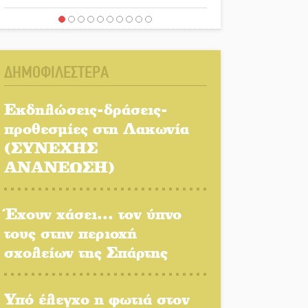
«Στέγνωσε» από νερό πάνω
από μήνα ο Πύρριχος
ΔΗΜΟΦΙΛΕΣΤΕΡΑ
Άγρυπνος φρουρός 2
δεκαετιών το Πυροφυλάκιο
Εκδηλώσεις-δράσεις-
στις Αιγιές
προθεσμίες στη Λακωνία
(ΣΥΝΕΧΗΣ
ΔΥΠΑ: Επιπλέον 8.000
επιδοτούμενες θέσεις στο
ΑΝΑΝΕΩΣΗ)
πρόγραμμα απασχόλησης
ανέργων 55 ετών και άνω
Έχουν χάσει... τον ύπνο
Μισθός: Το στοίχημα των
τους στην περιοχή
1.500 ευρώ
σχολείων της Σπάρτης
Δάκος: Νέα «όπλα» στην
Υπό έλεγχο η φωτιά στον
προστασία της ελιάς