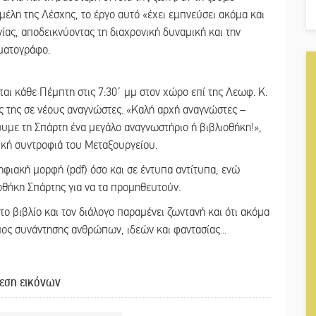
μέλη της Λέσχης, το έργο αυτό «έχει εμπνεύσει ακόμα και
νίας, αποδεικνύοντας τη διαχρονική δυναμική και την
ηματογράφο.
ι κάθε Πέμπτη στις 7:30΄ μμ στον χώρο επί της Λεωφ. Κ.
ες της σε νέους αναγνώστες. «Καλή αρχή αναγνώστες –
νουμε τη Σπάρτη ένα μεγάλο αναγνωστήριο ή βιβλιοθήκη!»,
ική συντροφιά του Μεταξουργείου.
ηφιακή μορφή (pdf) όσο και σε έντυπα αντίτυπα, ενώ
οθήκη Σπάρτης για να τα προμηθευτούν.
το βιβλίο και τον διάλογο παραμένει ζωντανή και ότι ακόμα
όπος συνάντησης ανθρώπων, ιδεών και φαντασίας...
εση εικόνων