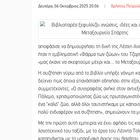
Δευτέρα, 06 Οκτώβριος 2025 20:06
|
Χρήστος Πετρού
αποφάσισε να δημιουργήσει τη δική της Λέσχη Αν
ήταν η εμβληματική «Φάρμα των ζώων» του Τζορτ
«μας έκανε να σκεφτούμε μέχρι και… το Μεταξουρ
Η συζήτηση γύρω από το βιβλίο υπήρξε γόνιμη κα
δείχνει πως όποια επανάσταση οδηγήσει στην εξου
συμμετέχοντες. «Ο συγγραφέας ανήκε στον αντιεξ
Πόλεμο, χρησιμοποιώντας ζώα ως πρωταγωνιστές γ
ένα “καλό” ζώο, αλλά όλοι ταυτιστήκαμε με κάποι
πολύ ενδιαφέρον για συζήτηση», σημειώνουν τα μ
Με την πρώτη αυτή εμπειρία να έχει αφήσει τις κ
λογοτεχνικό του ταξίδι, με το έργο του Λέοντα Τολ
καταπιάνεται με το υπαρξιακό άγχος του θανάτου, 