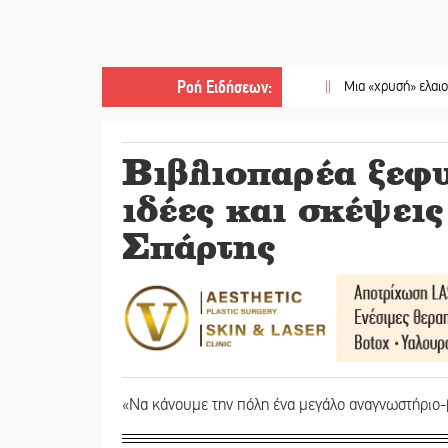
Ροή Ειδήσεων
:
||
Μια «χρυσή» ελαιοκομική προ
Βιβλιοπαρέα ξεφυ
ιδέες και σκέψει
Σπάρτης
«Να κάνουμε την πόλη ένα μεγάλο αναγνωστήριο-