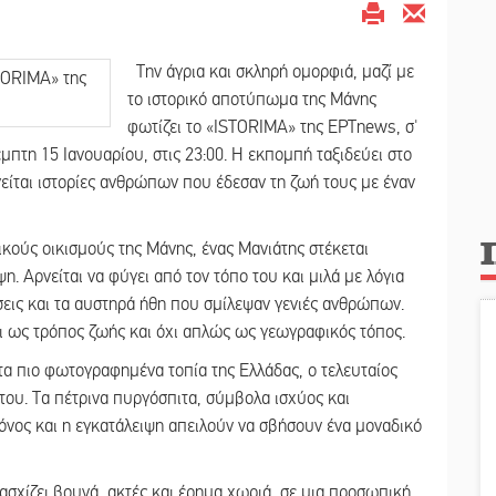
Την άγρια και σκληρή ομορφιά, μαζί με
το ιστορικό αποτύπωμα της Μάνης
φωτίζει το «ISTORIMA» της ΕΡΤnews, σ'
μπτη 15 Ιανουαρίου, στις 23:00. Η εκπομπή ταξιδεύει στο
γείται ιστορίες ανθρώπων που έδεσαν τη ζωή τους με έναν
ικούς οικισμούς της Μάνης, ένας Μανιάτης στέκεται
η. Αρνείται να φύγει από τον τόπο του και μιλά με λόγια
όσεις και τα αυστηρά ήθη που σμίλεψαν γενιές ανθρώπων.
ι ως τρόπος ζωής και όχι απλώς ως γεωγραφικός τόπος.
τα πιο φωτογραφημένα τοπία της Ελλάδας, ο τελευταίος
 του. Τα πέτρινα πυργόσπιτα, σύμβολα ισχύος και
νος και η εγκατάλειψη απειλούν να σβήσουν ένα μοναδικό
σχίζει βουνά, ακτές και έρημα χωριά, σε μια προσωπική