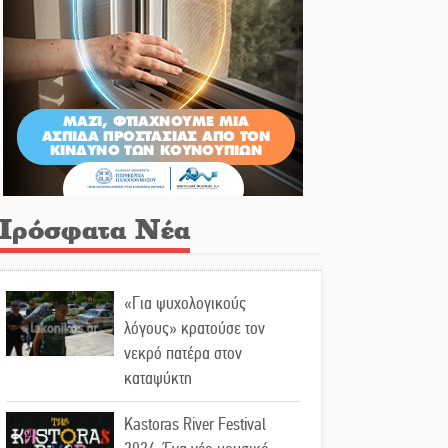
Πρόσφατα Νέα
«Για ψυχολογικούς
λόγους» κρατούσε τον
νεκρό πατέρα στον
καταψύκτη
Kastoras River Festival