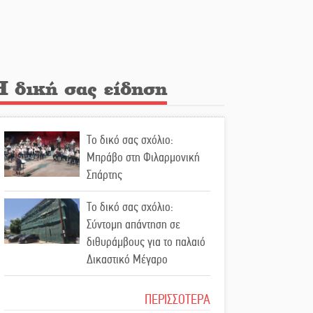
Λακε-Δαιμονικά: Το
κυπαρίσσι του Μυστρά που
φύτρωσε από μια
ξεχασμένη προφητεία
Η δική σας είδηση
Κλήρωσε για τον Αστέρα
Βλαχιώτη στη Γ’ Εθνική
Το δικό σας σχόλιο:
Οδύνη στην Απιδιά για τον
Μπράβο στη Φιλαρμονική
χαμό της 29χρονης Ελένης
Σπάρτης
σε τροχαίο
Το δικό σας σχόλιο:
«Σφραγίδα» έργου και
Σύντομη απάντηση σε
απολογισμού στο
διθυράμβους για το παλαιό
Παναρκαδικό από τον Κυρ.
Δικαστικό Μέγαρο
Διαμαντάκο
Το δικό σας σχόλιο: Ιερή
ΠΕΡΙΣΣΟΤΕΡΑ
Μια «χρυσή» ελαιοκομική
απόφαση