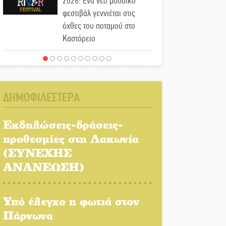
2026: Ένα νέο μουσικό
φεστιβάλ γεννιέται στις
όχθες του ποταμού στο
Καστόρειο
Τα ζάρια παίρνουν «φωτιά»
στην Άρνα: Στήνεται το 3ο
Τουρνουά Τάβλι
ΔΗΜΟΦΙΛΕΣΤΕΡΑ
Αυθεντικό γλέντι με «Γιορτή
Βραστού» στη Σοχά
Εκδηλώσεις-δράσεις-
προθεσμίες στη Λακωνία
(ΣΥΝΕΧΗΣ
Το τελεφερίκ της
Μονεμβασιάς στο τραπέζι
ΑΝΑΝΕΩΣΗ)
του δημόσιου διαλόγου
Υπό έλεγχο η φωτιά στον
Πολιτισμός και παράδοση
δίνουν ραντεβού στην
Πάρνωνα