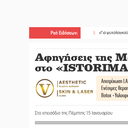
Ροή Ειδήσεων
:
||
«Για ψυχολογικούς λόγους» 
Αφηγήσεις της Μ
στο «ISTORIMA
Στο επεισόδιο της Πέμπτης 15 Ιανουαρίου