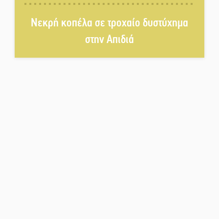
Μια «χρυσή» ελαιοκομική
Νεκρή κοπέλα σε τροχαίο δυστύχημα
προοπτική για τη Λακωνία
στην Απιδιά
Εκδηλώσεις του ΚΚΕ Λακωνίας
για τα 80 χρόνια από την ίδρυση
του Δημοκρατικού Στρατού
«Στέγνωσε» από νερό πάνω από
μήνα ο Πύρριχος
Άγρυπνος φρουρός 2 δεκαετιών
το Πυροφυλάκιο στις Αιγιές
ΔΥΠΑ: Επιπλέον 8.000
επιδοτούμενες θέσεις στο