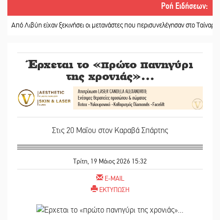
Ροή Ειδήσεων
:
 Λιβύη είχαν ξεκινήσει οι μετανάστες που περισυνελέγησαν στο Ταίναρο
||
Δια
Έρχεται το «πρώτο πανηγύρι
της χρονιάς»…
Στις 20 Μαΐου στον Καραβά Σπάρτης
Τρίτη, 19 Μάιος 2026 15:32
E-MAIL
ΕΚΤΥΠΩΣΗ