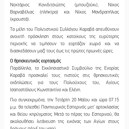
Νεκτάριος Κονιδιτσιώτης (μπουζούκι), Νίκος
Βαρναβέλιας (πλήκτρα) και Νίκος Μανδραπήλιας
(κρουστά).
Τα μέλη του Πολιτιστικού Συλλόγου Καραβά απευθύνουν
ανοιχτή πρόσκληση στους κατοίκους της ευρύτερης
περιοχής να τιμήσουν το εορτάζον χωριό και να
διασκεδάσουν μαζί τους έως τις πρώτες πρωινές ώρες.
Ο θρησκευτικός εορτασμός
Παράλληλα, το Εκκλησιαστικό Συμβούλιο της Ενορίας
Καραβά προσκαλεί τους πιστούς στις θρησκευτικές
εκδηλώσεις για τους Πολιούχους του, Αγίους
Ισαποστόλους Κωνσταντίνο και Ελένη.
Πιο συγκεκριμένα, την Τετάρτη 20 Μαΐου και ώρα 07.15
μ.μ. θα τελεσθεί Πανηγυρικός Εσπερινός μετ’ αρτοκλασίας
και θείου κηρύγματος. Μετά το πέρας του Εσπερινού, θα
ακολουθήσει λιτάνευση της εικόνας των Αγίων στους
δρόμους πέριξ του ναού.