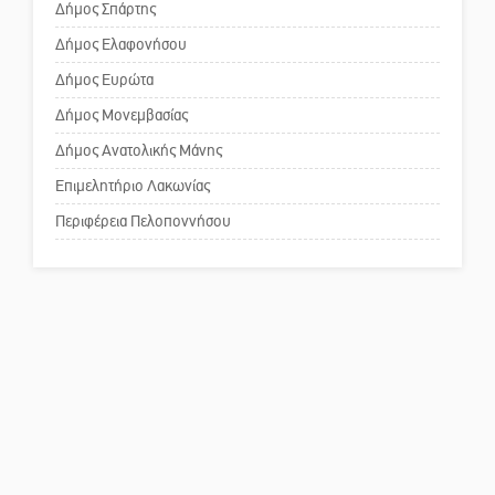
Δημοσιεύτηκε η προκήρυξη του
Δήμος Σπάρτης
διαγωνισμού για το παλαιό
Δήμος Ελαφονήσου
Το δικό σας σχόλιο: Παράδειγμα
Πρωτοδικείο Σπάρτης
κοινωνικής αναισθησίας
Δήμος Ευρώτα
Δήμος Μονεμβασίας
Δήμος Ανατολικής Μάνης
Πού βρίσκεται το ιστορικό
κέντρο της Σπάρτης;
Επιμελητήριο Λακωνίας
Περιφέρεια Πελοποννήσου
Το δικό σας σχόλιο: Ρύποι