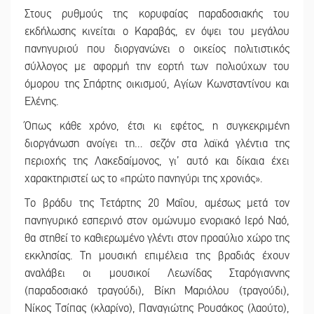
Στους ρυθμούς της κορυφαίας παραδοσιακής του
εκδήλωσης κινείται ο Καραβάς, εν όψει του μεγάλου
πανηγυριού που διοργανώνει ο οικείος πολιτιστικός
σύλλογος με αφορμή την εορτή των πολιούχων του
όμορου της Σπάρτης οικισμού, Αγίων Κωνσταντίνου και
Ελένης.
Όπως κάθε χρόνο, έτσι κι εφέτος, η συγκεκριμένη
διοργάνωση ανοίγει τη… σεζόν στα λαϊκά γλέντια της
περιοχής της Λακεδαίμονος, γι’ αυτό και δίκαια έχει
χαρακτηριστεί ως το «πρώτο πανηγύρι της χρονιάς».
Το βράδυ της Τετάρτης 20 Μαΐου, αμέσως μετά τον
πανηγυρικό εσπερινό στον ομώνυμο ενοριακό Ιερό Ναό,
θα στηθεί το καθιερωμένο γλέντι στον προαύλιο χώρο της
εκκλησίας. Τη μουσική επιμέλεια της βραδιάς έχουν
αναλάβει οι μουσικοί Λεωνίδας Σταρόγιαννης
(παραδοσιακό τραγούδι), Βίκη Μαριόλου (τραγούδι),
Νίκος Τσίπας (κλαρίνο), Παναγιώτης Ρουσάκος (λαούτο),