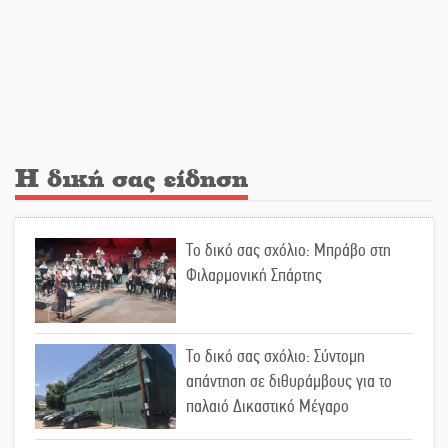
Λακε-Δαιμονικά: Το κυπαρίσσι του
Μυστρά που φύτρωσε από μια
ξεχασμένη προφητεία
Κλήρωσε για τον Αστέρα Βλαχιώτη
στη Γ’ Εθνική
Η δική σας είδηση
Οδύνη στην Απιδιά για τον χαμό της
Το δικό σας σχόλιο: Μπράβο στη
29χρονης Ελένης σε τροχαίο
Φιλαρμονική Σπάρτης
«Σφραγίδα» έργου και
Το δικό σας σχόλιο: Σύντομη
απολογισμού στο Παναρκαδικό από
απάντηση σε διθυράμβους για το
τον Κυρ. Διαμαντάκο
παλαιό Δικαστικό Μέγαρο
Μια «χρυσή» ελαιοκομική