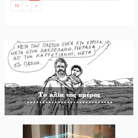
10
›
»
Το κλίκ της ημέρας
Του Ανδρέα Πετρουλάκη