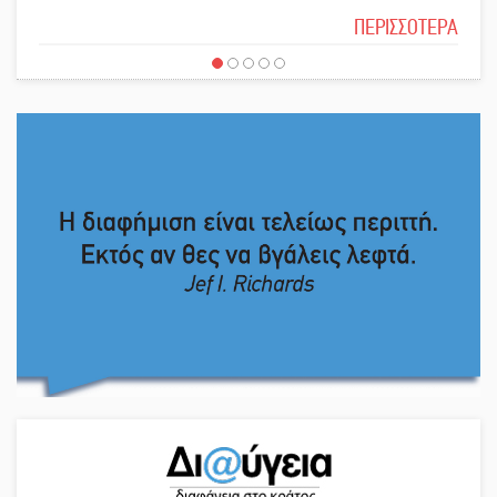
Το δικό σας σχόλιο: Ιερή απόφαση
προοπτική για τη Λακωνία
ΠΕΡΙΣΣΟΤΕΡΑ
Εκδηλώσεις του ΚΚΕ Λακωνίας για
Το δικό σας σχόλιο: Πώς να
τα 80 χρόνια από την ίδρυση του
εμπιστευθείς;
Δημοκρατικού Στρατού
«Στέγνωσε» από νερό πάνω από
Ο εξωραϊσμός της Πλατείας Ν.
μήνα ο Πύρριχος
Κόσμου και ένας ελλοχεύων
κίνδυνος
Άγρυπνος φρουρός 2 δεκαετιών το
Το δικό σας σχόλιο: «Κύριε
Πυροφυλάκιο στις Αιγιές
πρωθυπουργέ, ντροπή»
ΔΥΠΑ: Επιπλέον 8.000
Το δικό σας σχόλιο: Ανοιχτή
επιδοτούμενες θέσεις στο