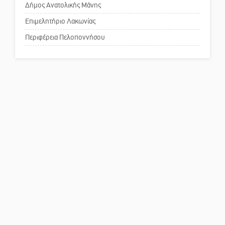
Δήμος Ανατολικής Μάνης
Πού βρίσκεται το ιστορικό
κέντρο της Σπάρτης;
Επιμελητήριο Λακωνίας
Περιφέρεια Πελοποννήσου
Το δικό σας σχόλιο: Ρύποι