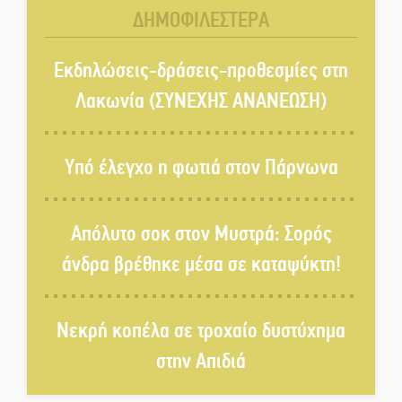
γεννιέται στις όχθες του ποταμού
ΔΗΜΟΦΙΛΕΣΤΕΡΑ
στο Καστόρειο
Τα ζάρια παίρνουν «φωτιά» στην
Εκδηλώσεις-δράσεις-προθεσμίες στη
Άρνα: Στήνεται το 3ο Τουρνουά
Λακωνία (ΣΥΝΕΧΗΣ ΑΝΑΝΕΩΣΗ)
Τάβλι
Αυθεντικό γλέντι με «Γιορτή
Υπό έλεγχο η φωτιά στον Πάρνωνα
Βραστού» στη Σοχά
Απόλυτο σοκ στον Μυστρά: Σορός
Το τελεφερίκ της Μονεμβασιάς
άνδρα βρέθηκε μέσα σε καταψύκτη!
στο τραπέζι του δημόσιου
διαλόγου
Νεκρή κοπέλα σε τροχαίο δυστύχημα
Πολιτισμός και παράδοση δίνουν
ραντεβού στην Αγόριανη
στην Απιδιά