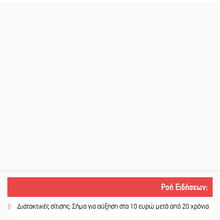
Ροή Ειδήσεων
:
ιατακτικές σίτισης: Σήμα για αύξηση στα 10 ευρώ μετά από 20 χρόνια
||
«Για 