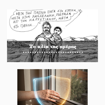
Το κλίκ της ημέρας
Του Ανδρέα Πετρουλάκη