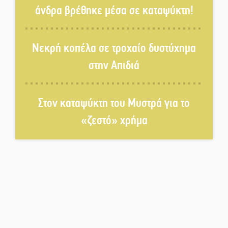
άνδρα βρέθηκε μέσα σε καταψύκτη!
Σωτήρια επέμβαση για ναυτικό
ανοιχτά του Γυθείου
Νεκρή κοπέλα σε τροχαίο δυστύχημα
στην Απιδιά
Αποστολή εξετελέσθη στην
Ταϊβάν: Στη βάση τους τα
παγκόσμια Σπαρτιατόπουλα
Στον καταψύκτη του Μυστρά για το
«ζεστό» χρήμα
«Ρίζες και Ρεύματα» στο
Ξηροκάμπι με Ίκαρη και
Ζερβάκη
Αμετάβλητος στο «τριάρι» ο
κίνδυνος φωτιάς σε όλη τη
Λακωνία
Εβδομάδα Ομογενών: