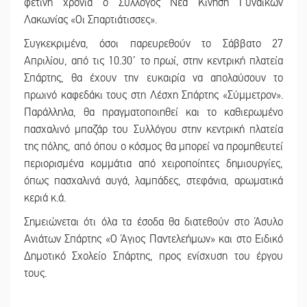
φετινή χρονιά ο Σύλλογος Νέα Κίνηση Γυναικών
Λακωνίας «Οι Σπαρτιάτισσες».
Συγκεκριμένα, όσοι παρευρεθούν το Σάββατο 27
Απριλίου, από τις 10.30΄ το πρωί, στην κεντρική πλατεία
Σπάρτης, θα έχουν την ευκαιρία να απολαύσουν το
πρωινό καφεδάκι τους στη Λέσχη Σπάρτης «Σύμμετρον».
Παράλληλα, θα πραγματοποιηθεί και το καθιερωμένο
πασχαλινό μπαζάρ του Συλλόγου στην κεντρική πλατεία
της πόλης, από όπου ο κόσμος θα μπορεί να προμηθευτεί
περιορισμένα κομμάτια από χειροποίητες δημιουργίες,
όπως πασχαλινά αυγά, λαμπάδες, στεφάνια, αρωματικά
κεριά κ.ά.
Σημειώνεται ότι όλα τα έσοδα θα διατεθούν στο Άσυλο
Ανιάτων Σπάρτης «Ο Άγιος Παντελεήμων» και στο Ειδικό
Δημοτικό Σχολείο Σπάρτης, προς ενίσχυση του έργου
τους.