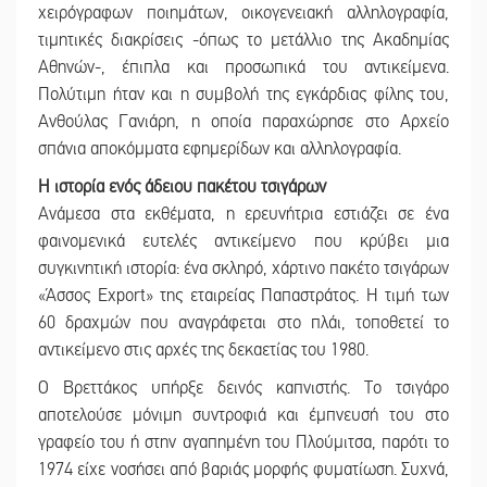
χειρόγραφων ποιημάτων, οικογενειακή αλληλογραφία,
τιμητικές διακρίσεις -όπως το μετάλλιο της Ακαδημίας
Αθηνών-, έπιπλα και προσωπικά του αντικείμενα.
Πολύτιμη ήταν και η συμβολή της εγκάρδιας φίλης του,
Ανθούλας Γανιάρη, η οποία παραχώρησε στο Αρχείο
σπάνια αποκόμματα εφημερίδων και αλληλογραφία.
Η ιστορία ενός άδειου πακέτου τσιγάρων
Ανάμεσα στα εκθέματα, η ερευνήτρια εστιάζει σε ένα
φαινομενικά ευτελές αντικείμενο που κρύβει μια
συγκινητική ιστορία: ένα σκληρό, χάρτινο πακέτο τσιγάρων
«Άσσος Export» της εταιρείας Παπαστράτος. Η τιμή των
60 δραχμών που αναγράφεται στο πλάι, τοποθετεί το
αντικείμενο στις αρχές της δεκαετίας του 1980.
Ο Βρεττάκος υπήρξε δεινός καπνιστής. Το τσιγάρο
αποτελούσε μόνιμη συντροφιά και έμπνευσή του στο
γραφείο του ή στην αγαπημένη του Πλούμιτσα, παρότι το
1974 είχε νοσήσει από βαριάς μορφής φυματίωση. Συχνά,