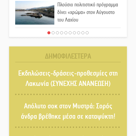
Πλούσιο πολιτιστικό πρόγραμμα
δίνει «χρώμα» στον Αύγουστο
του Λαχίου
Χασισοφυτεία στην
Παλαιοπαναγιά ξεσκέπασε η
Αστυνομία
ΔΗΜΟΦΙΛΕΣΤΕΡΑ
Μπαρόκ μελωδίες κάτω από την
αυγουστιάτικη πανσέληνο της
Εκδηλώσεις-δράσεις-προθεσμίες στη
Μονεμβασιάς
Λακωνία (ΣΥΝΕΧΗΣ ΑΝΑΝΕΩΣΗ)
Διακοπή ρεύματος στο Έλος
Απόλυτο σοκ στον Μυστρά: Σορός
άνδρα βρέθηκε μέσα σε καταψύκτη!
Στο Γύθειο η Άντζελα Γκερέκου