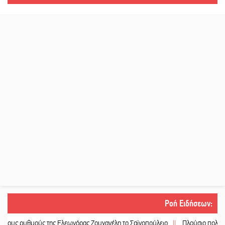
Ροή Ειδήσεων
:
ς της Ελεωνόρας Ζουγανέλη το Σαϊνοπούλειο
||
Πλούσιο πολιτιστικό πρόγραμ