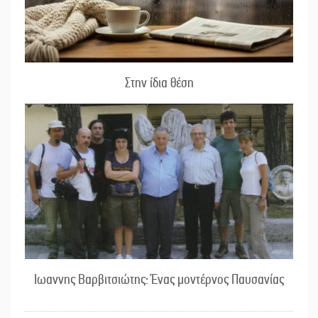
Στην ίδια θέση
Ιωαννης Βαρβιτσιώτης: Ένας μοντέρνος Παυσανίας