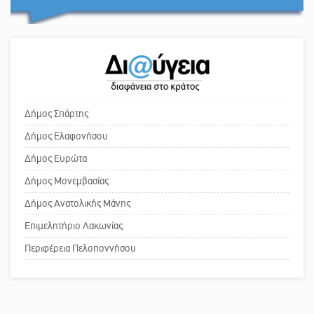
Ο εξωραϊσμός της Πλατείας Ν.
Κόσμου και ένας ελλοχεύων
4,2 εκατ. ευρώ σε κτηνοτρόφους
κίνδυνος
για ζώα που θανατώθηκαν λόγω
επιζωοτιών
Το δικό σας σχόλιο: «Κύριε
πρωθυπουργέ, ντροπή»
Η ψυχολογία της ανατροπής στο
Δήμος Σπάρτης
ποδόσφαιρο
Δήμος Ελαφονήσου
Το δικό σας σχόλιο: Ανοιχτή
Δήμος Ευρώτα
επιστολή στον δήμαρχο Σπάρτης για
Δήμος Μονεμβασίας
τη λειτουργία του ΚΑΠΗ
Δήμος Ανατολικής Μάνης
Επιμελητήριο Λακωνίας
Το δικό σας σχόλιο: Παράδειγμα
κοινωνικής αναισθησίας
Περιφέρεια Πελοποννήσου
Πού βρίσκεται το ιστορικό κέντρο