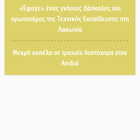
«Έφυγε» ένας γνήσιος Δάσκαλος και
Αντάμωμα με μουσική, χορό και
παράδοση
πρωτοπόρος της Τεχνικής Εκπαίδευσης στη
Λακωνία
Σωτήρια επέμβαση για ναυτικό
ανοιχτά του Γυθείου
Νεκρή κοπέλα σε τροχαίο δυστύχημα στην
Απιδιά
Αποστολή εξετελέσθη στην Ταϊβάν:
Στη βάση τους τα παγκόσμια
Σπαρτιατόπουλα
«Ρίζες και Ρεύματα» στο
Ξηροκάμπι με Ίκαρη και Ζερβάκη
Αμετάβλητος στο «τριάρι» ο
κίνδυνος φωτιάς σε όλη τη