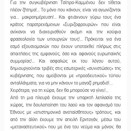
Για την συγκυβέρνηση Τσίπρα-Καμμένου δεν τίθεται
πλέον ζήτημα!... Το μόνο που κάνουν, είναι να αγωνίζονται
για… μακροημέρευση!... Και φτιάχνουν γύρω τους ένα
κράτος παρατρεχάμενων «Συριζοφρουρών» που είναι
ανίκανοι να διαχειρισθούν ακόμη και την κούφια
φρασεολογία των υπουργών τους!... Πρόκειται για ένα
εσμό εξουσιομανών που έχουν υποταχθεί πλήρως στις
απαιτήσεις της εμφανούς, όσο και αφανούς ευρωπαϊκής
συμμορίας!... Και ασφαλώς εκ του λόγου αυτού,
δημιουργούνται τριβές στις εσωτερικές «συνιστώσες» της
κυβέρνησης, που αμείβονται με «προοδευτικού» τύπου
ανταλλάγματα, για να μην κάνουν το μαγαζί ρημαδιό!…
Χειρότερα, για τη χώρα, δεν θα μπορούσε να γίνει!...
Από τη μια πλευρά έχουμε την υπαρκτή λεηλασία της
χώρας, την δουλοποίηση του λαού και τον αφανισμό του
Έθνους με «επιστημονικά ανεπαίσθητους» τρόπους, και
από την άλλη έχουμε την απειλή Ερντογάν, μέσω του
«μεταναστευτικού» που με ένα του νεύμα και μόνον, θα