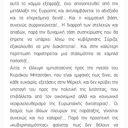
αυτό το κόμμα εξέφραζε, έχει απογοητευθεί από την
μετάλλαξη της Ευρώπης και αντιλαμβάνεται το αδιέξοδο
και τα επερχόμενα δεινά!... Και η κομματική βάση,
συνεχώς συρρικνώνεται!... Η διαρροή των στελεχών και
οπαδών, παρά την δυναμική τάση συσπείρωσης που θα
έπρεπε να υπάρχει λόγω της κυβέρνησης Σύριζα,
εξακολουθεί να μην διακόπτεται!... Και στην καλύτερη
περίπτωση παρατηρείται μια στασιμότητα σε χαμηλά
ποσοστά!...
Αιτία, η έλλειψη εμπιστοσύνης προς την ηγεσία του
Κυριάκου Μητσοτάκη, που είναι εμφανές πως δίνει, σε
κάθε ευκαιρία, εξετάσεις στην Μέρκελ, και δεν κρύβει την
υποταγή του προς την πολιτική της λιτότητας, που
επιβάλλεται από τον οικονομικό αλλά και κοινωνικό
νεοφιλελευθερισμό της Ευρωπαϊκής δικτατορίας!... Οι
δεσμοί των άλλων πλευρών της παράταξης, γίνονται
συνεχώς και πιο χαλαροί!… Παρά την προοπτική της
«κυβερνησιμότητας» φαίνεται πως δεν θέλουν να