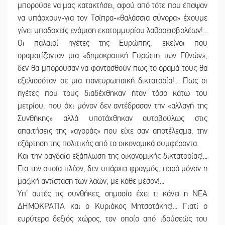
μπορούσε να μας κατακτήσει, αφού από τότε που έπαψαν
να υπάρχουν-για τον Τσίπρα-«θαλάσσια σύνορα» έχουμε
γίνει υποδοχείς ενάμιση εκατομμυρίου λαθροεισβολέων!...
Οι παλαιοί ηγέτες της Ευρώπης, εκείνοι που
οραματίζονταν μια «δημοκρατική Ευρώπη των Εθνών»,
δεν θα μπορούσαν να φαντασθούν πως το όραμά τους θα
εξελισσόταν σε μια πανευρωπαϊκή δικτατορία!... Πως οι
ηγέτες που τους διαδέχθηκαν ήταν τόσο κάτω του
μετρίου, που όχι μόνον δεν αντέδρασαν την «αλλαγή της
Συνθήκης» αλλά υποτάχθηκαν αυτοβούλως στις
απαιτήσεις της «αγοράς» που είχε σαν αποτέλεσμα, την
εξάρτηση της πολιτικής από τα οικονομικά συμφέροντα.
Και την ραγδαία εξάπλωση της οικονομικής δικτατορίας!...
Για την οποία πλέον, δεν υπάρχει φραγμός, παρά μόνον η
μαζική αντίσταση των λαών, με κάθε μέσον!...
Υπ’ αυτές τις συνθήκες, σημασία έχει τι κάνει η ΝΕΑ
ΔΗΜΟΚΡΑΤΙΑ και ο Κυριάκος Μητσοτάκης!... Γιατί ο
ευρύτερα δεξιός χώρος, τον οποίο από ιδρύσεώς του