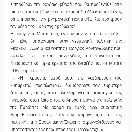
εισπράξουν την ραγδαία φθορά, που θα προξενηθεί από
μια νέα «συγκυβέρνηση» που και πάλι αλλά και με σθένος
θα υπηρετήσει την μνημονιακή πολιτική!... Και προτιμούν
τον ρόλο της… χρυσής εφεδρείας!...
Η οικογένεια Μητσοτάκη, εν των συνόλω της-δεν κρύβει
ότι είναι υποταγμένη στην γερμανική πολιτική της
Μέρκελ!... Αλλά ο καθηγητής Γεώργιος Κοντογιώργης που
διετέλεσε επί μακρόν συνεργάτης του Κωνσταντίνου
Καραμανλή και πρωτεργάτης, της ένταξής μας στην τότε
ΕΟΚ, σημειώνει:
… «Η Γερμανία, αφού μετά την κατάρρευση του
«υπαρκτού σοσιαλισμού» διαμόρφωσε τον ευρύτερο
ζωτικό της χώρο, τώρα ολοκληρώνει τη στρατηγική της
ηγεμονία, στο πλαίσιο του σκληρού πυρήνα της πολιτικής
της Ευρώπης. Με όχημα το ευρώ, έχει ουσιαστικά
θεσμοθετήσει το συμφέρον των αγορών ως σκοπό της
πολιτικής της Ευρωπαϊκής Ένωσης, στραγγαλίζοντας και
υποτάσσοντας την περίμετρο της Ευρωζώνης!...»