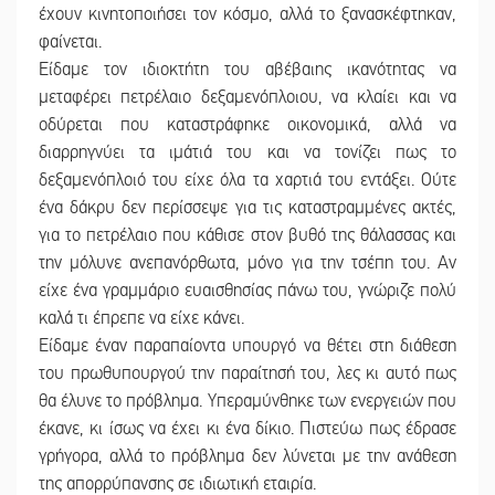
έχουν κινητοποιήσει τον κόσμο, αλλά το ξανασκέφτηκαν,
φαίνεται.
Είδαμε τον ιδιοκτήτη του αβέβαιης ικανότητας να
μεταφέρει πετρέλαιο δεξαμενόπλοιου, να κλαίει και να
οδύρεται που καταστράφηκε οικονομικά, αλλά να
διαρρηγνύει τα ιμάτιά του και να τονίζει πως το
δεξαμενόπλοιό του είχε όλα τα χαρτιά του εντάξει. Ούτε
ένα δάκρυ δεν περίσσεψε για τις καταστραμμένες ακτές,
για το πετρέλαιο που κάθισε στον βυθό της θάλασσας και
την μόλυνε ανεπανόρθωτα, μόνο για την τσέπη του. Αν
είχε ένα γραμμάριο ευαισθησίας πάνω του, γνώριζε πολύ
καλά τι έπρεπε να είχε κάνει.
Είδαμε έναν παραπαίοντα υπουργό να θέτει στη διάθεση
του πρωθυπουργού την παραίτησή του, λες κι αυτό πως
θα έλυνε το πρόβλημα. Υπεραμύνθηκε των ενεργειών που
έκανε, κι ίσως να έχει κι ένα δίκιο. Πιστεύω πως έδρασε
γρήγορα, αλλά το πρόβλημα δεν λύνεται με την ανάθεση
της απορρύπανσης σε ιδιωτική εταιρία.