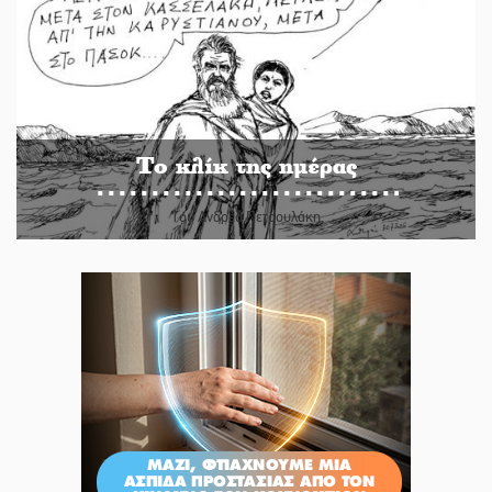
Το κλίκ της ημέρας
Του Ανδρέα Πετρουλάκη