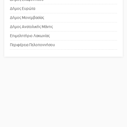
Το δικό σας σχόλιο: Ανοιχτή
Δήμος Ευρώτα
επιστολή στον δήμαρχο Σπάρτης για
Δήμος Μονεμβασίας
τη λειτουργία του ΚΑΠΗ
Δήμος Ανατολικής Μάνης
Επιμελητήριο Λακωνίας
Το δικό σας σχόλιο: Παράδειγμα
κοινωνικής αναισθησίας
Περιφέρεια Πελοποννήσου
Πού βρίσκεται το ιστορικό κέντρο
της Σπάρτης;