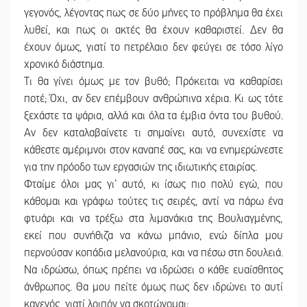
γεγονός, λέγοντας πως σε δύο μήνες το πρόβλημα θα έχει
λυθεί, και πως οι ακτές θα έχουν καθαριστεί. Δεν θα
έχουν όμως, γιατί το πετρέλαιο δεν φεύγει σε τόσο λίγο
χρονικό διάστημα.
Τι θα γίνει όμως με τον βυθό; Πρόκειται να καθαρίσει
ποτέ; Όχι, αν δεν επέμβουν ανθρώπινα χέρια. Κι ως τότε
ξεχάστε τα ψάρια, αλλά και όλα τα έμβια όντα του βυθού.
Αν δεν καταλαβαίνετε τι σημαίνει αυτό, συνεχίστε να
κάθεστε αμέριμνοι στον καναπέ σας, και να ενημερώνεστε
για την πρόοδο των εργασιών της ιδιωτικής εταιρίας.
Φταίμε όλοι μας γι’ αυτό, κι ίσως πιο πολύ εγώ, που
κάθομαι και γράφω τούτες τις σειρές, αντί να πάρω ένα
φτυάρι και να τρέξω στα λιμανάκια της Βουλιαγμένης,
εκεί που συνήθιζα να κάνω μπάνιο, ενώ δίπλα μου
περνούσαν κοπάδια μελανούρια, και να πέσω στη δουλειά.
Να ιδρώσω, όπως πρέπει να ιδρώσει ο κάθε ευαίσθητος
άνθρωπος. Θα μου πείτε όμως πως δεν ιδρώνει το αυτί
κανενός, γιατί λοιπόν να σκοτώνομαι;