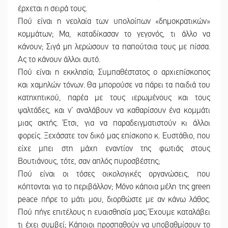
έρχεται η σειρά τους.
Πού είναι η νεολαία των υπολοίπων «δημοκρατικών»
κομμάτων; Μα, καταδίκασαν το γεγονός, τι άλλο να
κάνουν; Σιγά μη λερώσουν τα παπούτσια τους με πίσσα.
Ας το κάνουν άλλοι αυτό.
Πού είναι η εκκλησία; Συμπαθέστατος ο αρχιεπίσκοπος
και χαμηλών τόνων. Θα μπορούσε να πάρει τα παιδιά του
κατηχητικού, παρέα με τους ιερωμένους και τους
ψαλτάδες, και ν’ αναλάβουν να καθαρίσουν ένα κομμάτι
μιας ακτής. Έτσι, για να παραδειγματιστούν κι άλλοι
φορείς. Ξεχάσατε τον δικό μας επίσκοπο κ. Ευστάθιο, που
είχε μπει στη μάχη εναντίον της φωτιάς στους
Βουτιάνους, τότε, σαν απλός πυροσβέστης;
Πού είναι οι τόσες οικολογικές οργανώσεις, που
κόπτονται για το περιβάλλον; Μόνο κάποια μέλη της green
peace πήρε το μάτι μου, διορθώστε με αν κάνω λάθος.
Πού πήγε επιτέλους η ευαισθησία μας; Έχουμε καταλάβει
τι έχει συμβεί; Κάποιοι προσπαθούν να υποβαθμίσουν το