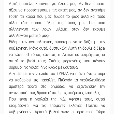
Αυτό αποτελεί κατάντια για όλους μας. Αν δεν είμαστε
άξιοι να προστατέψουμε τις ακτές μας, αν δεν αγαπάμε
τούτη τη χώρα που μας έδωσε το φως αλλά και τόσα
άλλα, τότε είμαστε άξιοι της τύχης μας. Για ποια
αλληλεγγύη των λαών μιλάμε, όταν δεν έχουμε
αλληλεγγύη μεταξύ μας;
Είδαμε την αντιπολίτευση, σύσσωμη, να τα βάζει με την
κυβέρνηση. Μόνο αυτό, δυστυχώς. Αυτή τη δουλειά ξέρει
να κάνει. Ο τόπος χάνεται, η Αττική καταστρέφεται, κι
αυτοί το βιολί τους. Σκέτες μαριονέτες που κάνουν
θόρυβο. Να γελάς, ή να κλαις με δαύτους;
Δεν είδαμε την νεολαία του ΣΥΡΙΖΑ να πιάνει ένα φτυάρι
να καθαρίσει τις παραλίες. Πιθανόν τα νεοβολευθέντα
αριστερά τέκνα στο δημόσιο, να εξάντλησαν την
αγωνιστική τους δράση σ’ αυτές τις υπέροχες καρέκλες.
Πού είναι η νεολαία της ΝΔ; Αφήστε τους, αυτοί
ετοιμάζονται για τις επόμενες εκλογές. Πρέπει να
κυβερνήσουν. Αρκετά βολεύτηκαν οι αριστεροί. Τώρα