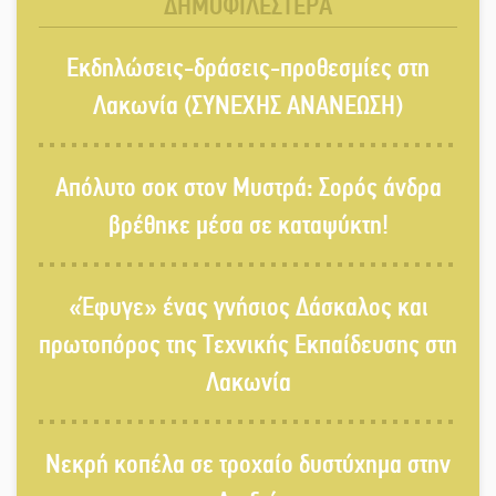
ΔΗΜΟΦΙΛΕΣΤΕΡΑ
«Κλειστά» ανοιχτά προαύλια στον
Εκδηλώσεις-δράσεις-προθεσμίες στη
Δ. Σπάρτης;
Λακωνία (ΣΥΝΕΧΗΣ ΑΝΑΝΕΩΣΗ)
Δεκαπενταύγουστος στην Πετρίνα:
Απόλυτο σοκ στον Μυστρά: Σορός άνδρα
Αντάμωμα με μουσική, χορό και
παράδοση
βρέθηκε μέσα σε καταψύκτη!
Σωτήρια επέμβαση για ναυτικό
«Έφυγε» ένας γνήσιος Δάσκαλος και
ανοιχτά του Γυθείου
πρωτοπόρος της Τεχνικής Εκπαίδευσης στη
Λακωνία
Αποστολή εξετελέσθη στην Ταϊβάν:
Στη βάση τους τα παγκόσμια
Σπαρτιατόπουλα
Νεκρή κοπέλα σε τροχαίο δυστύχημα στην