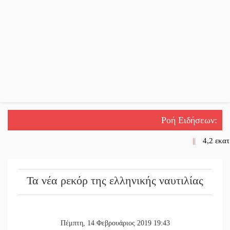
Ροή Ειδήσεων
:
||
4,2 εκατ
||
Η ψυχολο
Τα νέα ρεκόρ της ελληνικής ναυτιλίας
||
5 χρόνια
||
Ένα «ταξ
||
Τα Λαγκά
Πέμπτη, 14 Φεβρουάριος 2019 19:43