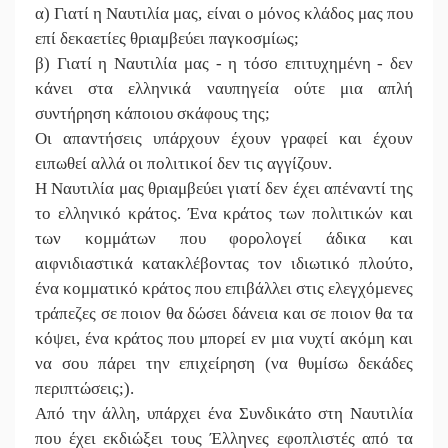
α) Γιατί η Ναυτιλία μας, είναι ο μόνος κλάδος μας που
||
Τα μετά
επί δεκαετίες θριαμβεύει παγκοσμίως;
||
Τζάμπολ 
β) Γιατί η Ναυτιλία μας - η τόσο επιτυχημένη - δεν
κάνει στα ελληνικά ναυπηγεία ούτε μια απλή
||
Νέο χρημ
συντήρηση κάποιου σκάφους της;
Οι απαντήσεις υπάρχουν έχουν γραφεί και έχουν
||
Καθαρίζο
ειπωθεί αλλά οι πολιτικοί δεν τις αγγίζουν.
Η Ναυτιλία μας θριαμβεύει γιατί δεν έχει απέναντί της
το ελληνικό κράτος. Ένα κράτος των πολιτικών και
των κομμάτων που φορολογεί άδικα και
αιφνιδιαστικά κατακλέβοντας τον ιδιωτικό πλούτο,
ένα κομματικό κράτος που επιβάλλει στις ελεγχόμενες
τράπεζες σε ποιον θα δώσει δάνεια και σε ποιον θα τα
κόψει, ένα κράτος που μπορεί εν μια νυχτί ακόμη και
να σου πάρει την επιχείρηση (να θυμίσω δεκάδες
περιπτώσεις;).
Από την άλλη, υπάρχει ένα Συνδικάτο στη Ναυτιλία
που έχει εκδιώξει τους Έλληνες εφοπλιστές από τα