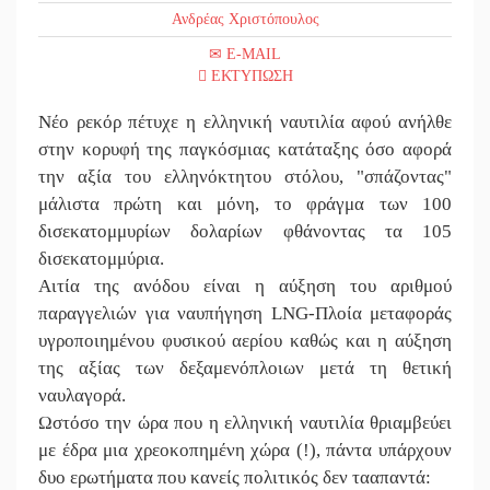
Ανδρέας Χριστόπουλος
||
Στους ρυ
E-MAIL
||
Πλούσιο 
ΕΚΤΥΠΩΣΗ
||
Χασισοφυ
Νέο ρεκόρ πέτυχε η ελληνική ναυτιλία αφού ανήλθε
στην κορυφή της παγκόσμιας κατάταξης όσο αφορά
||
Μπαρόκ μ
την αξία του ελληνόκτητου στόλου, "σπάζοντας"
μάλιστα πρώτη και μόνη, το φράγμα των 100
||
Διακοπή 
δισεκατομμυρίων δολαρίων φθάνοντας τα 105
||
Συνάντησ
δισεκατομμύρια.
Αιτία της ανόδου είναι η αύξηση του αριθμού
||
Στο Γύθε
παραγγελιών για ναυπήγηση LNG-Πλοία μεταφοράς
||
Νταλίκα 
υγροποιημένου φυσικού αερίου καθώς και η αύξηση
της αξίας των δεξαμενόπλοιων μετά τη θετική
||
«Ανοιχτή
ναυλαγορά.
Ωστόσο την ώρα που η ελληνική ναυτιλία θριαμβεύει
||
«Θέρισε»
με έδρα μια χρεοκοπημένη χώρα (!), πάντα υπάρχουν
||
Βράβευσ
δυο ερωτήματα που κανείς πολιτικός δεν τααπαντά: