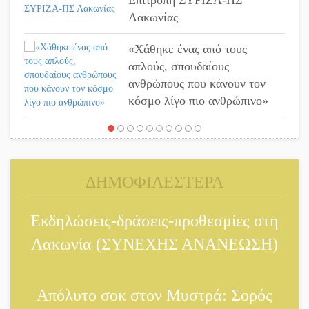
Επιτροπή ΣΥΡΙΖΑ-ΠΣ
Λακωνίας
«Χάθηκε ένας από τους
απλούς, σπουδαίους
ανθρώπους που κάνουν τον
κόσμο λίγο πιο ανθρώπινο»
Χωρίς «διακοπές» η ΕΛΑΣ:
Σάρωσε Πελοπόννησο και
Λακωνία
ΔΗΜΟΦΙΛΕΣΤΕΡΑ
«Έφυγε» ένας γνήσιος
Εκδηλώσεις-δράσεις-προθεσμίες στη
Δάσκαλος και πρωτοπόρος της
Τεχνικής Εκπαίδευσης στη
Λακωνία (ΣΥΝΕΧΗΣ ΑΝΑΝΕΩΣΗ)
Λακωνία
«Κλειστά» ανοιχτά προαύλια
Απόλυτο σοκ στον Μυστρά: Σορός
στον Δ. Σπάρτης;