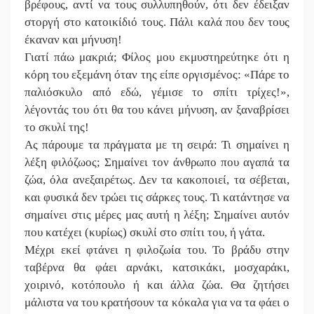
βρέφους, αντί να τους συλλυπηθούν, ότι δεν έδειξαν
στοργή στο κατοικίδιό τους. Πάλι καλά που δεν τους
έκαναν και μήνυση!
Γιατί πάω μακριά; Φίλος μου εκμυστηρεύτηκε ότι η
κόρη του εξεμάνη όταν της είπε οργισμένος: «Πάρε το
παλιόσκυλο από εδώ, γέμισε το σπίτι τρίχες!»,
λέγοντάς του ότι θα του κάνει μήνυση, αν ξαναβρίσει
το σκυλί της!
Ας πάρουμε τα πράγματα με τη σειρά: Τι σημαίνει η
λέξη φιλόζωος; Σημαίνει τον άνθρωπο που αγαπά τα
ζώα, όλα ανεξαιρέτως. Δεν τα κακοποιεί, τα σέβεται,
και φυσικά δεν τρώει τις σάρκες τους. Τι κατάντησε να
σημαίνει στις μέρες μας αυτή η λέξη; Σημαίνει αυτόν
που κατέχει (κυρίως) σκυλί στο σπίτι του, ή γάτα.
Μέχρι εκεί φτάνει η φιλοζωία του. Το βράδυ στην
ταβέρνα θα φάει αρνάκι, κατσικάκι, μοσχαράκι,
χοιρινό, κοτόπουλο ή και άλλα ζώα. Θα ζητήσει
μάλιστα να του κρατήσουν τα κόκαλα για να τα φάει ο