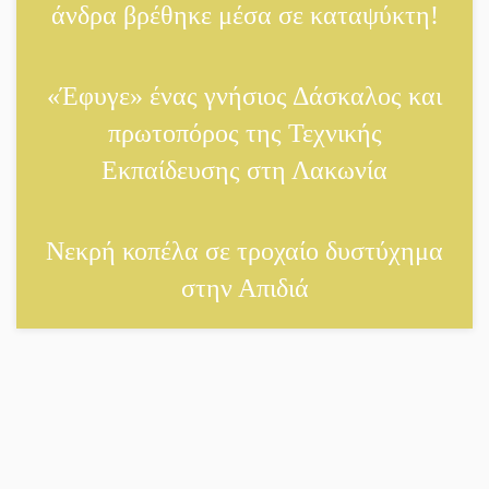
άνδρα βρέθηκε μέσα σε καταψύκτη!
Δεκαπενταύγουστος στην
Πετρίνα: Αντάμωμα με
«Έφυγε» ένας γνήσιος Δάσκαλος και
μουσική, χορό και παράδοση
πρωτοπόρος της Τεχνικής
Σωτήρια επέμβαση για ναυτικό
Εκπαίδευσης στη Λακωνία
ανοιχτά του Γυθείου
Νεκρή κοπέλα σε τροχαίο δυστύχημα
Αποστολή εξετελέσθη στην
Ταϊβάν: Στη βάση τους τα
στην Απιδιά
παγκόσμια Σπαρτιατόπουλα
«Ρίζες και Ρεύματα» στο
Ξηροκάμπι με Ίκαρη και
Ζερβάκη
Αμετάβλητος στο «τριάρι» ο