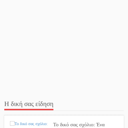
κίνδυνος φωτιάς σε όλη τη
Λακωνία
Εβδομάδα Ομογενών:
Κερδισμένη ουσία ή
επικοινωνιακές εντυπώσεις;
Ελεύθερος ο 55χρονος για την
υπόθεση του Μυστρά
Εκδηλώσεις-δράσεις-
προθεσμίες στη Λακωνία
(ΣΥΝΕΧΗΣ ΑΝΑΝΕΩΣΗ)
Η δική σας είδηση
Ποδοσφαιρικό αντάμωμα για
τους Κοκκινοραχίτες
Το δικό σας σχόλιο: Ένα