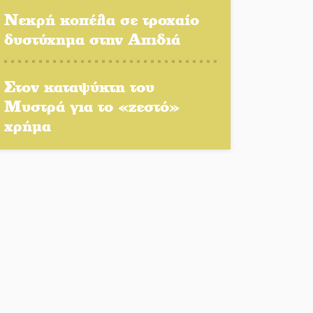
Πλούσιο πολιτιστικό
Νεκρή κοπέλα σε τροχαίο
πρόγραμμα δίνει «χρώμα»
δυστύχημα στην Απιδιά
στον Αύγουστο του Λαχίου
Χασισοφυτεία στην
Στον καταψύκτη του
Παλαιοπαναγιά ξεσκέπασε η
Μυστρά για το «ζεστό»
Αστυνομία
χρήμα
Μπαρόκ μελωδίες κάτω από
την αυγουστιάτικη
πανσέληνο της Μονεμβασιάς
Διακοπή ρεύματος στο Έλος
Στο Γύθειο η Άντζελα
Γκερέκου