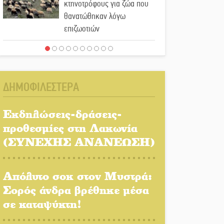
κτηνοτρόφους για ζώα που
θανατώθηκαν λόγω
επιζωοτιών
Η ψυχολογία της ανατροπής
στο ποδόσφαιρο
ΔΗΜΟΦΙΛΕΣΤΕΡΑ
Ένα «ταξίδι» τέχνης και
χρωμάτων στη Νεάπολη
Εκδηλώσεις-δράσεις-
προθεσμίες στη Λακωνία
Τα Λαγκάδια κρατούν
(ΣΥΝΕΧΗΣ ΑΝΑΝΕΩΣΗ)
ζωντανή την τέχνη της
πέτρας
Απόλυτο σοκ στον Μυστρά:
Στους ρυθμούς της
Σορός άνδρα βρέθηκε μέσα
Ελεωνόρας Ζουγανέλη το
σε καταψύκτη!
Σαϊνοπούλειο