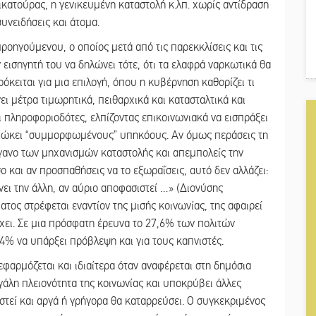
κατούρας, η γενικευμένη καταστολή κ.λπ. χωρίς αντίδραση
συνειδήσεις και άτομα.
προηγούμενου, ο οποίος μετά από τις παρεκκλίσεις και τις
 εισηγητή του να δηλώνει τότε, ότι τα ελαφρά ναρκωτικά θα
όκειται για μια επιλογή, όπου η κυβέρνηση καθορίζει τι
νει μέτρα τιμωρητικά, πειθαρχικά και κατασταλτικά και
 πληροφοριοδότες, ελπίζοντας επικοινωνιακά να εισπράξει
διώκει “συμμορφωμένους” υπηκόους. Αν όμως περάσεις τη
ργανο των μηχανισμών καταστολής και απεμπολείς την
όσο και αν προσπαθήσεις να το εξωραΐσεις, αυτό δεν αλλάζει:
νει την άλλη, αν αύριο αποφασιστεί …» (Διονύσης
τος στρέφεται εναντίον της μισής κοινωνίας, της αφαιρεί
έχει. Σε μια πρόσφατη έρευνα το 27,6% των πολιτών
,4% να υπάρξει πρόβλεψη και για τους καπνιστές.
εφαρμόζεται και ιδιαίτερα όταν αναφέρεται στη δημόσια
εγάλη πλειονότητα της κοινωνίας και υποκρύβει άλλες
οστεί και αργά ή γρήγορα θα καταρρεύσει. Ο συγκεκριμένος