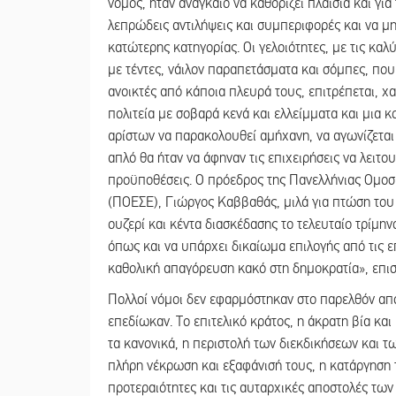
νόμος, ήταν αναγκαίο να καθορίζει πλαίσια και για
λεπρώδεις αντιλήψεις και συμπεριφορές και να μην
κατώτερης κατηγορίας. Οι γελοιότητες, με τις κ
με τέντες, νάιλον παραπετάσματα και σόμπες, που 
ανοικτές από κάποια πλευρά τους, επιτρέπεται, 
πολιτεία με σοβαρά κενά και ελλείμματα και μια 
αρίστων να παρακολουθεί αμήχανη, να αγωνίζεται 
απλό θα ήταν να άφηναν τις επιχειρήσεις να λειτ
προϋποθέσεις. Ο πρόεδρος της Πανελλήνιας Ομο
(ΠΟΕΣΕ), Γιώργος Καββαθάς, μιλά για πτώση του 
ουζερί και κέντα διασκέδασης το τελευταίο τρίμην
όπως και να υπάρχει δικαίωμα επιλογής από τις επ
καθολική απαγόρευση κακό στη δημοκρατία», επισ
Πολλοί νόμοι δεν εφαρμόστηκαν στο παρελθόν απ
επεδίωκαν. Το επιτελικό κράτος, η άκρατη βία και
τα κανονικά, η περιστολή των διεκδικήσεων και 
πλήρη νέκρωση και εξαφάνισή τους, η κατάργηση 
προτεραιότητες και τις αυταρχικές αποστολές τω