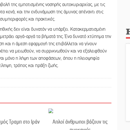
οβολή της εμποτισμένης νοσηρής αυτοκυριαρχίας, με τις
ωτα κενά, και την ενδυνάμωση της άμυνας απέναντι στις
 συμπεριφορές και πρακτικές.
ηθικής δεν είναι δυνατόν να υπάρξει. Κατακερματισμένη
μετράει αργά-αργά τα βήματά της. Ένα δυνατό χτύπημα την
νση και η άμεση εφαρμογή της επιβάλλεται να γίνουν
ρέπει να μειωθούν, να συρρικνωθούν και να εξαλειφθούν
είναι μόνο η λήψη των αποφάσεων, όπου η πλειοψηφία
ντίληψη, τρόπος και πράξη ζωής.
μός Τραμπ στο Ιράν
Απλοί άνθρωποι βάζουν τις
πυρκαγιές