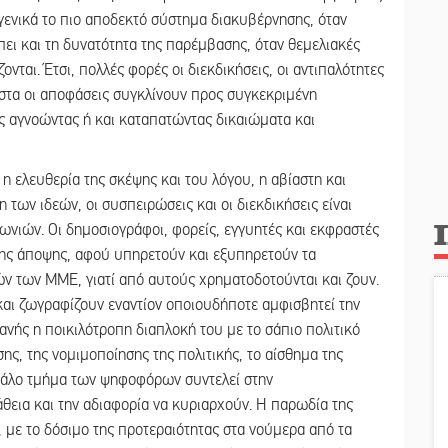
 γενικά το πιο αποδεκτό σύστημα διακυβέρνησης, όταν
έπει και τη δυνατότητα της παρέμβασης, όταν θεμελιακές
ονται. Έτσι, πολλές φορές οι διεκδικήσεις, οι αντιπαλότητες
ιστα οι αποφάσεις συγκλίνουν προς συγκεκριμένη
ς αγνοώντας ή και καταπατώντας δικαιώματα και
η ελευθερία της σκέψης και του λόγου, η αβίαστη και
των ιδεών, οι συσπειρώσεις και οι διεκδικήσεις είναι
ωνιών. Οι δημοσιογράφοι, φορείς, εγγυητές και εκφραστές
μης άποψης, αφού υπηρετούν και εξυπηρετούν τα
ν των ΜΜΕ, γιατί από αυτούς χρηματοδοτούνται και ζουν.
αι ζωγραφίζουν εναντίον οποιουδήποτε αμφισβητεί την
φανής η ποικιλότροπη διαπλοκή του με το σάπιο πολιτικό
ης, της νομιμοποίησης της πολιτικής, το αίσθημα της
εγάλο τμήμα των ψηφοφόρων συντελεί στην
άθεια και την αδιαφορία να κυριαρχούν. Η παρωδία της
, με το δόσιμο της προτεραιότητας στα νούμερα από τα