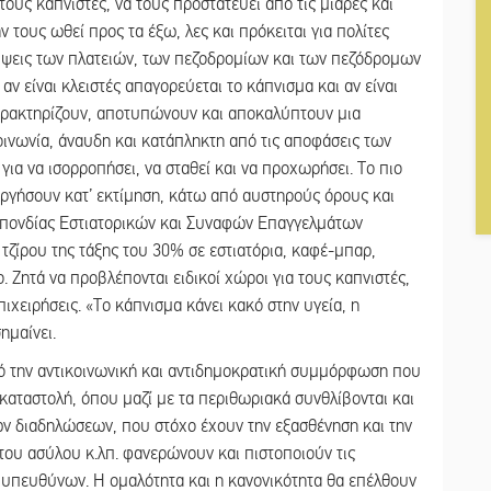
 τους καπνιστές, να τους προστατεύει από τις μιαρές και
 τους ωθεί προς τα έξω, λες και πρόκειται για πολίτες
αλύψεις των πλατειών, των πεζοδρομίων και των πεζόδρομων
αν είναι κλειστές απαγορεύεται το κάπνισμα και αν είναι
χαρακτηρίζουν, αποτυπώνουν και αποκαλύπτουν μια
κοινωνία, άναυδη και κατάπληκτη από τις αποφάσεις των
για να ισορροπήσει, να σταθεί και να προχωρήσει. Το πιο
ουργήσουν κατ’ εκτίμηση, κάτω από αυστηρούς όρους και
σπονδίας Εστιατορικών και Συναφών Επαγγελμάτων
τζίρου της τάξης του 30% σε εστιατόρια, καφέ-μπαρ,
ο. Ζητά να προβλέπονται ειδικοί χώροι για τους καπνιστές,
ιχειρήσεις. «Το κάπνισμα κάνει κακό στην υγεία, η
ημαίνει.
ό την αντικοινωνική και αντιδημοκρατική συμμόρφωση που
 καταστολή, όπου μαζί με τα περιθωριακά συνθλίβονται και
των διαδηλώσεων, που στόχο έχουν την εξασθένηση και την
του ασύλου κ.λπ. φανερώνουν και πιστοποιούν τις
ν υπευθύνων. Η ομαλότητα και η κανονικότητα θα επέλθουν