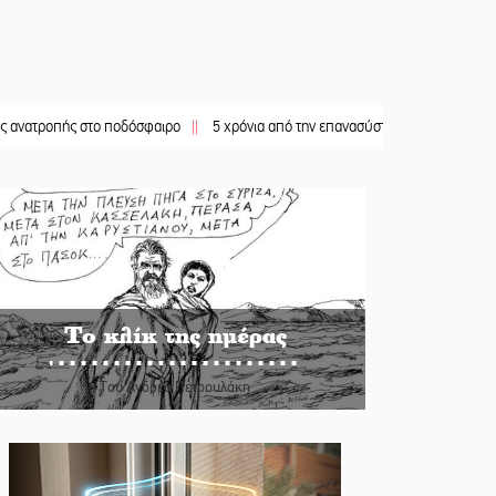
ής στο ποδόσφαιρο
||
5 χρόνια από την επανασύσταση της ΙΜ Παναγίας Βρεσθε
Το κλίκ της ημέρας
Του Ανδρέα Πετρουλάκη