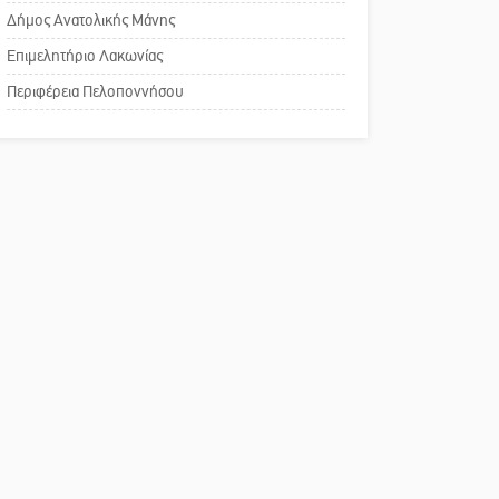
του ΚΑΠΗ
Δήμος Ανατολικής Μάνης
Επιμελητήριο Λακωνίας
Το δικό σας σχόλιο:
Περιφέρεια Πελοποννήσου
Παράδειγμα κοινωνικής
αναισθησίας
Πού βρίσκεται το ιστορικό
κέντρο της Σπάρτης;