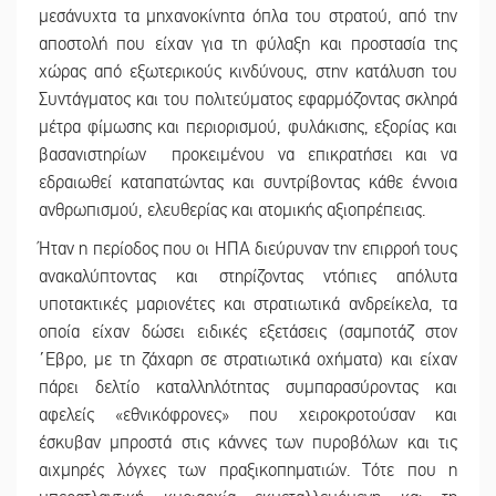
μεσάνυχτα τα μηχανοκίνητα όπλα του στρατού, από την
αποστολή που είχαν για τη φύλαξη και προστασία της
χώρας από εξωτερικούς κινδύνους, στην κατάλυση του
Συντάγματος και του πολιτεύματος εφαρμόζοντας σκληρά
μέτρα φίμωσης και περιορισμού, φυλάκισης, εξορίας και
βασανιστηρίων προκειμένου να επικρατήσει και να
εδραιωθεί καταπατώντας και συντρίβοντας κάθε έννοια
ανθρωπισμού, ελευθερίας και ατομικής αξιοπρέπειας.
Ήταν η περίοδος που οι ΗΠΑ διεύρυναν την επιρροή τους
ανακαλύπτοντας και στηρίζοντας ντόπιες απόλυτα
υποτακτικές μαριονέτες και στρατιωτικά ανδρείκελα, τα
οποία είχαν δώσει ειδικές εξετάσεις (σαμποτάζ στον
΄Εβρο, με τη ζάχαρη σε στρατιωτικά οχήματα) και είχαν
πάρει δελτίο καταλληλότητας συμπαρασύροντας και
αφελείς «εθνικόφρονες» που χειροκροτούσαν και
έσκυβαν μπροστά στις κάννες των πυροβόλων και τις
αιχμηρές λόγχες των πραξικοπηματιών. Τότε που η