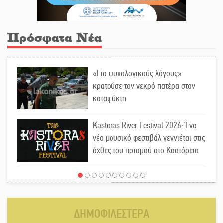
Πρόσφατα Νέα
«Για ψυχολογικούς λόγους»
κρατούσε τον νεκρό πατέρα στον
καταψύκτη
Kastoras River Festival 2026: Ένα
νέο μουσικό φεστιβάλ γεννιέται στις
όχθες του ποταμού στο Καστόρειο
Τα ζάρια παίρνουν «φωτιά» στην
Άρνα: Στήνεται το 3ο Τουρνουά
Τάβλι
ΔΗΜΟΦΙΛΕΣΤΕΡΑ