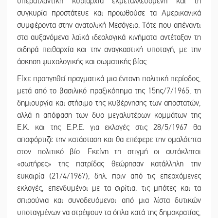
υπερατλαντική κυριαρχία εκμεταλλευόμενη και τη
συγκυρία προστάτευε και προωθούσε τα Αμερικανικά
συμφέροντα στην ανατολική Μεσόγειο. Τότε που απέναντι
στα αυξανόμενα λαϊκά ιδεολογικά κινήματα αντέταξαν τη
σιδηρά πειθαρχία και την αναγκαστική υποταγή, με την
άσκηση ψυχολογικής και σωματικής βίας.
Είχε προηγηθεί πραγματικά μια έντονη πολιτική περίοδος,
μετά από το βασιλικό πραξικόπημα της 15ης/7/1965, τη
δημιουργία και στήσιμο της κυβέρνησης των αποστατών,
αλλά η απόφαση των δυο μεγαλυτέρων κομμάτων της
Ε.Κ. και της Ε.Ρ.Ε. για εκλογές στις 28/5/1967 θα
αποφόρτιζε την κατάσταση και θα επέφερε την ομαλότητα
στον πολιτικό βίο. Εκείνη τη στιγμή οι αυτόκλητοι
«σωτήρες» της πατρίδας θεώρησαν κατάλληλη την
ευκαιρία (21/4/1967), δηλ. πριν από τις επερχόμενες
εκλογές, επενδυμένοι με τα σιρίτια, τις μπότες και τα
σπιρούνια και συνοδευόμενοι από μια λίστα δυτικών
υποταγμένων να στρέψουν τα όπλα κατά της δημοκρατίας,