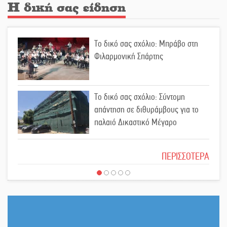
Η δική σας είδηση
Οδύνη στην Απιδιά για τον χαμό της
Το δικό σας σχόλιο: Μπράβο στη
29χρονης Ελένης σε τροχαίο
Φιλαρμονική Σπάρτης
«Σφραγίδα» έργου και
Το δικό σας σχόλιο: Σύντομη
απολογισμού στο Παναρκαδικό από
απάντηση σε διθυράμβους για το
τον Κυρ. Διαμαντάκο
παλαιό Δικαστικό Μέγαρο
Μια «χρυσή» ελαιοκομική
Το δικό σας σχόλιο: Ιερή απόφαση
προοπτική για τη Λακωνία
ΠΕΡΙΣΣΟΤΕΡΑ
Εκδηλώσεις του ΚΚΕ Λακωνίας για
Το δικό σας σχόλιο: Πώς να
τα 80 χρόνια από την ίδρυση του
εμπιστευθείς;
Δημοκρατικού Στρατού