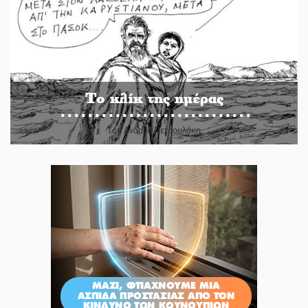
Το κλίκ της ημέρας
Του Ανδρέα Πετρουλάκη