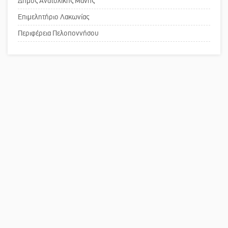
Δήμος Ανατολικής Μάνης
Επιμελητήριο Λακωνίας
Πού βρίσκεται το ιστορικό κέντρο
της Σπάρτης;
Περιφέρεια Πελοποννήσου
Το δικό σας σχόλιο: Ρύποι