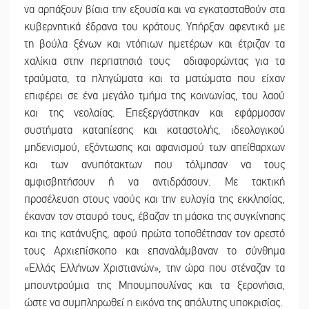
να αρπάξουν βίαια την εξουσία και να εγκατασταθούν στα
κυβερνητικά έδρανα του κράτους. Υπήρξαν αφεντικά με
τη βούλα ξένων και ντόπιων ημετέρων και έτριζαν τα
χαλίκια στην περπατησιά τους αδιαφορώντας για τα
τραύματα, τα πληγώματα και τα ματώματα που είχαν
επιφέρει σε ένα μεγάλο τμήμα της κοινωνίας, του λαού
και της νεολαίας. Επεξεργάστηκαν και εφάρμοσαν
συστήματα καταπίεσης και καταστολής, ιδεολογικού
μηδενισμού, εξόντωσης και αφανισμού των απείθαρχων
και των ανυπότακτων που τόλμησαν να τους
αμφισβητήσουν ή να αντιδράσουν. Με τακτική
προσέλευση στους ναούς και την ευλογία της εκκλησίας,
έκαναν τον σταυρό τους, έβαζαν τη μάσκα της συγκίνησης
και της κατάνυξης, αφού πρώτα τοποθέτησαν τον αρεστό
τους Αρχιεπίσκοπο και επαναλάμβαναν το σύνθημα
«Ελλάς Ελλήνων Χριστιανών», την ώρα που στέναζαν τα
μπουντρούμια της Μπουμπουλίνας και τα ξερονήσια,
ώστε να συμπληρωθεί η εικόνα της απόλυτης υποκρισίας.