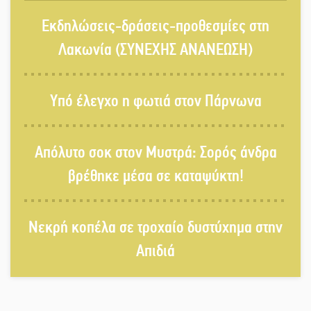
Αυθεντικό γλέντι με «Γιορτή
Εκδηλώσεις-δράσεις-προθεσμίες στη
Βραστού» στη Σοχά
Λακωνία (ΣΥΝΕΧΗΣ ΑΝΑΝΕΩΣΗ)
Το τελεφερίκ της Μονεμβασιάς στο
Υπό έλεγχο η φωτιά στον Πάρνωνα
τραπέζι του δημόσιου διαλόγου
Απόλυτο σοκ στον Μυστρά: Σορός άνδρα
Πολιτισμός και παράδοση δίνουν
βρέθηκε μέσα σε καταψύκτη!
ραντεβού στην Αγόριανη
Νεκρή κοπέλα σε τροχαίο δυστύχημα στην
Η Σοχά ετοιμάζεται για ένα
Απιδιά
δυναμικό καλοκαιρινό party
Διακοπή μαθημάτων στο Ματάλειο