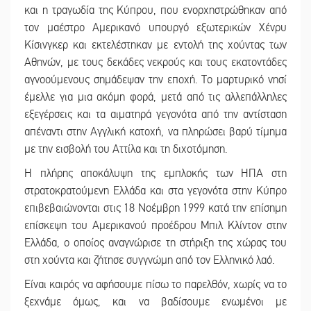
και η τραγωδία της Κύπρου, που ενορχηστρώθηκαν από
τον μαέστρο Αμερικανό υπουργό εξωτερικών Χένρυ
Κίσινγκερ και εκτελέστηκαν με εντολή της χούντας των
Αθηνών, με τους δεκάδες νεκρούς και τους εκατοντάδες
αγνοούμενους σημάδεψαν την εποχή. Το μαρτυρικό νησί
έμελλε για μια ακόμη φορά, μετά από τις αλλεπάλληλες
εξεγέρσεις και τα αιματηρά γεγονότα από την αντίσταση
απέναντι στην Αγγλική κατοχή, να πληρώσει βαρύ τίμημα
με την εισβολή του Αττίλα και τη διχοτόμηση.
Η πλήρης αποκάλυψη της εμπλοκής των ΗΠΑ στη
στρατοκρατούμενη Ελλάδα και στα γεγονότα στην Κύπρο
επιβεβαιώνονται στις 18 Νοέμβρη 1999 κατά την επίσημη
επίσκεψη του Αμερικανού προέδρου Μπιλ Κλίντον στην
Ελλάδα, ο οποίος αναγνώρισε τη στήριξη της χώρας του
στη χούντα και ζήτησε συγγνώμη από τον Ελληνικό λαό.
Είναι καιρός να αφήσουμε πίσω το παρελθόν, χωρίς να το
ξεχνάμε όμως, και να βαδίσουμε ενωμένοι με