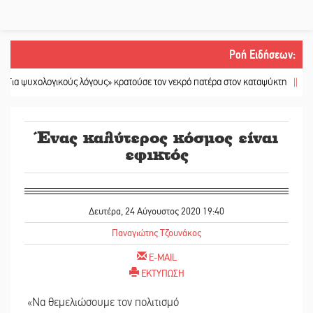
Ροή Ειδήσεων
:
χολογικούς λόγους» κρατούσε τον νεκρό πατέρα στον καταψύκτη
||
Kastoras 
Ένας καλύτερος κόσμος είναι
εφικτός
Δευτέρα, 24 Αύγουστος 2020 19:40
Παναγιώτης Τζουνάκος
E-MAIL
ΕΚΤΥΠΩΣΗ
«Να θεμελιώσουμε τον πολιτισμό