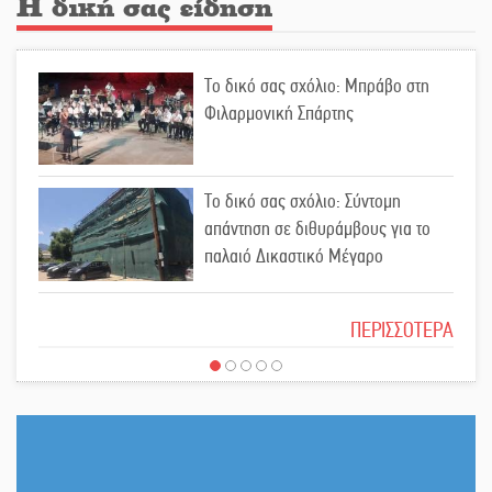
Η δική σας είδηση
Οδύνη στην Απιδιά για τον χαμό της
Το δικό σας σχόλιο: Μπράβο στη
29χρονης Ελένης σε τροχαίο
Φιλαρμονική Σπάρτης
«Σφραγίδα» έργου και
Το δικό σας σχόλιο: Σύντομη
απολογισμού στο Παναρκαδικό από
απάντηση σε διθυράμβους για το
τον Κυρ. Διαμαντάκο
παλαιό Δικαστικό Μέγαρο
Μια «χρυσή» ελαιοκομική
Το δικό σας σχόλιο: Ιερή απόφαση
προοπτική για τη Λακωνία
ΠΕΡΙΣΣΟΤΕΡΑ
Εκδηλώσεις του ΚΚΕ Λακωνίας για
Το δικό σας σχόλιο: Πώς να
τα 80 χρόνια από την ίδρυση του
εμπιστευθείς;
Δημοκρατικού Στρατού