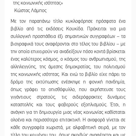
της κοινωνικής ισότητας»
Κώστας Λάμπος
Με τον παραπάνω τίτλο κυκλοφόρησε πρόσφατα ένα
βιβλίο από τις εκδόσεις Κουκίδα. Πρόκειται για μια
συλλογική προσπάθεια έξι σημαντικών συγγραφέων – τα
βιογραφικά τους αναφέρονται στο τέλος του βιβλίου – με
την οποία επιχειρούν να αναδείξουν πόσο κοντά βρίσκεται
ένας καλύτερος κόσμος, ο κόσμος του ανθρωπισμού, της
αλληλεγγύης, της άμεσης δημοκρατίας, του πολιτισμού
της κοινωνικής ισότητας. Και ενώ το βιβλίο είχε πάρει το
δρόμο της εκτύπωσης ενέσκηψε η φονική πανδημία,
όπως γράφει το οπισθόφυλλο, που αχρήστευσε τους
γιγάντιους στρατούς, τις σιδερόφρακτες δυνάμεις
καταστολής και τους φοβερούς εξοπλισμούς. Έτσι, η
ανάγκη για τη δημιουργία μιας νέας κοινωνίας καθίσταται
ολοένα και περισσότερο επιτακτική. Η αναφορά γίνεται σε
κάθε συγγραφέα χωριστά, με αλφαβητική σειρά, με τον
τίτλο του κειμένου του, όπως ακριβώς αναφέρεται και με