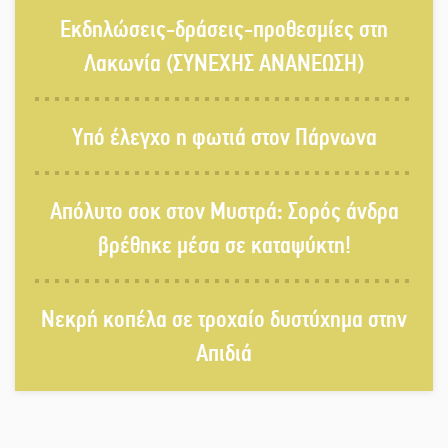
Αυθεντικό γλέντι με «Γιορτή
Εκδηλώσεις-δράσεις-προθεσμίες στη
Βραστού» στη Σοχά
Λακωνία (ΣΥΝΕΧΗΣ ΑΝΑΝΕΩΣΗ)
Το τελεφερίκ της Μονεμβασιάς στο
Υπό έλεγχο η φωτιά στον Πάρνωνα
τραπέζι του δημόσιου διαλόγου
Απόλυτο σοκ στον Μυστρά: Σορός άνδρα
Πολιτισμός και παράδοση δίνουν
βρέθηκε μέσα σε καταψύκτη!
ραντεβού στην Αγόριανη
Νεκρή κοπέλα σε τροχαίο δυστύχημα στην
Η Σοχά ετοιμάζεται για ένα
Απιδιά
δυναμικό καλοκαιρινό party
Διακοπή μαθημάτων στο Ματάλειο