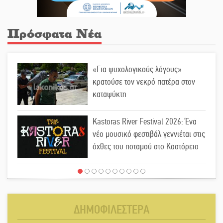
Πρόσφατα Νέα
«Για ψυχολογικούς λόγους»
κρατούσε τον νεκρό πατέρα στον
καταψύκτη
Kastoras River Festival 2026: Ένα
νέο μουσικό φεστιβάλ γεννιέται στις
όχθες του ποταμού στο Καστόρειο
Τα ζάρια παίρνουν «φωτιά» στην
Άρνα: Στήνεται το 3ο Τουρνουά
Τάβλι
ΔΗΜΟΦΙΛΕΣΤΕΡΑ