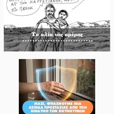
Το κλίκ της ημέρας
Του Ανδρέα Πετρουλάκη