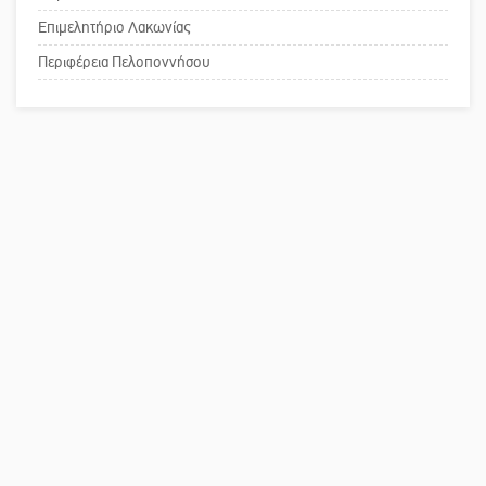
Επιμελητήριο Λακωνίας
Πού βρίσκεται το ιστορικό κέντρο
της Σπάρτης;
Περιφέρεια Πελοποννήσου
Το δικό σας σχόλιο: Ρύποι