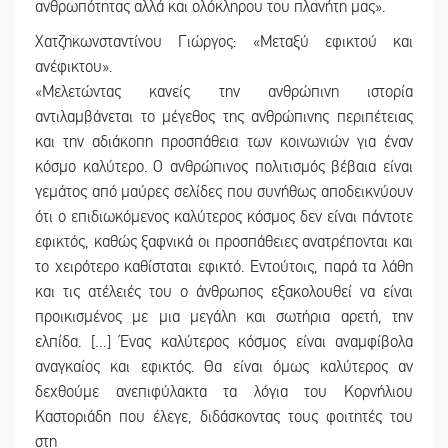
ανθρωπότητας αλλά και ολόκληρου του πλανήτη μας».
Χατζηκωνσταντίνου Γιώργος: «Μεταξύ εφικτού και
ανέφικτου».
«Μελετώντας κανείς την ανθρώπινη ιστορία
αντιλαμβάνεται το μέγεθος της ανθρώπινης περιπέτειας
και την αδιάκοπη προσπάθεια των κοινωνιών για έναν
κόσμο καλύτερο. Ο ανθρώπινος πολιτισμός βέβαια είναι
γεμάτος από μαύρες σελίδες που συνήθως αποδεικνύουν
ότι ο επιδιωκόμενος καλύτερος κόσμος δεν είναι πάντοτε
εφικτός, καθώς ξαφνικά οι προσπάθειες ανατρέπονται και
το χειρότερο καθίσταται εφικτό. Εντούτοις, παρά τα λάθη
και τις ατέλειές του ο άνθρωπος εξακολουθεί να είναι
προικισμένος με μια μεγάλη και σωτήρια αρετή, την
ελπίδα. […] Ένας καλύτερος κόσμος είναι αναμφίβολα
αναγκαίος και εφικτός. Θα είναι όμως καλύτερος αν
δεχθούμε ανεπιφύλακτα τα λόγια του Κορνήλιου
Καστοριάδη που έλεγε, διδάσκοντας τους φοιτητές του
στη