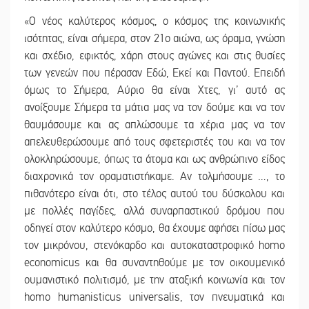
«Ο νέος καλύτερος κόσμος, ο κόσμος της κοινωνικής
ισότητας, είναι σήμερα, στον 21ο αιώνα, ως όραμα, γνώση
και σχέδιο, εφικτός, χάρη στους αγώνες και στις θυσίες
των γενεών που πέρασαν Εδώ, Εκεί και Παντού. Επειδή
όμως το Σήμερα, Αύριο θα είναι Χτες, γι’ αυτό ας
ανοίξουμε Σήμερα τα μάτια μας να τον δούμε και να τον
θαυμάσουμε και ας απλώσουμε τα χέρια μας να τον
απελευθερώσουμε από τους σφετεριστές του και να τον
ολοκληρώσουμε, όπως τα άτομα και ως ανθρώπινο είδος
διαχρονικά τον οραματιστήκαμε. Αν τολμήσουμε …, το
πιθανότερο είναι ότι, στο τέλος αυτού του δύσκολου και
με πολλές παγίδες, αλλά συναρπαστικού δρόμου που
οδηγεί στον καλύτερο κόσμο, θα έχουμε αφήσει πίσω μας
τον μικρόνου, στενόκαρδο και αυτοκαταστροφικό homo
economicus και θα συναντηθούμε με τον οικουμενικό
ουμανιστικό πολιτισμό, με την αταξική κοινωνία και τον
homo humanisticus universalis, τον πνευματικά και