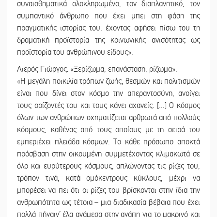
συναισθηματικά ολοκληρωμένο, τον διαπλανητικό, τον
συμπαντικό άνθρωπο που έχει μπει στη φάση της
πραγματικής ιστορίας του, έχοντας αφήσει πίσω του τη
δραματική προϊστορία της κοινωνικής ανισότητας ως
προϊστορία του ανθρώπινου είδους».
Λιερός Γιώργος: «Ξερίζωμα, επανάσταση, ρίζωμα».
«Η μεγάλη ποικιλία τρόπων ζωής, θεσμών και πολιτισμών
είναι που δίνει στον κόσμο την απεραντοσύνη, ανοίγει
τους ορίζοντές του και τους κάνει αχανείς. […] Ο κόσμος
όλων των ανθρώπων σχηματίζεται αρθρωτά από πολλούς
κόσμους, καθένας από τους οποίους με τη σειρά του
εμπεριέχει πλειάδα κόσμων. Το κάθε πρόσωπο αποκτά
πρόσβαση στην οικουμένη συμμετέχοντας κλιμακωτά σε
όλο και ευρύτερους κόσμους, απλώνοντας τις ρίζες του,
τρόπον τινά, κατά ομόκεντρους κύκλους, μέχρι να
μπορέσει να πει ότι οι ρίζες του βρίσκονται στην ίδια την
ανθρωπότητα ως τέτοια – μια διαδικασία βέβαια που έχει
πολλά πήγαιν’ έλα ανάμεσα στην αγάπη για το μακρινό και