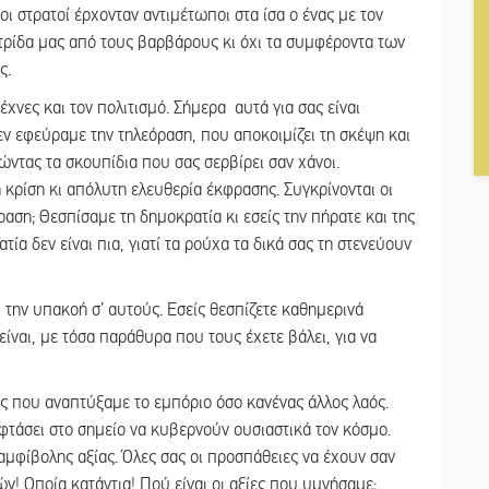
οι στρατοί έρχονταν αντιμέτωποι στα ίσα ο ένας με τον
τρίδα μας από τους βαρβάρους κι όχι τα συμφέροντα των
ς.
χνες και τον πολιτισμό. Σήμερα αυτά για σας είναι
ν εφεύραμε την τηλεόραση, που αποκοιμίζει τη σκέψη και
ντας τα σκουπίδια που σας σερβίρει σαν χάνοι.
κρίση κι απόλυτη ελευθερία έκφρασης. Συγκρίνονται οι
ραση; Θεσπίσαμε τη δημοκρατία κι εσείς την πήρατε και της
α δεν είναι πια, γιατί τα ρούχα τα δικά σας τη στενεύουν
την υπακοή σ’ αυτούς. Εσείς θεσπίζετε καθημερινά
είναι, με τόσα παράθυρα που τους έχετε βάλει, για να
ς που αναπτύξαμε το εμπόριο όσο κανένας άλλος λαός.
φτάσει στο σημείο να κυβερνούν ουσιαστικά τον κόσμο.
 αμφίβολης αξίας. Όλες σας οι προσπάθειες να έχουν σαν
! Οποία κατάντια! Πού είναι οι αξίες που υμνήσαμε;