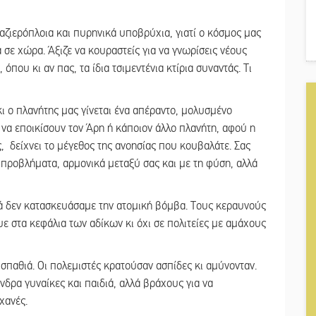
ζιερόπλοια και πυρηνικά υποβρύχια, γιατί ο κόσμος μας
 σε χώρα. Άξιζε να κουραστείς για να γνωρίσεις νέους
που κι αν πας, τα ίδια τσιμεντένια κτίρια συναντάς. Τι
κι ο πλανήτης μας γίνεται ένα απέραντο, μολυσμένο
 να εποικίσουν τον Άρη ή κάποιον άλλο πλανήτη, αφού η
, δείχνει το μέγεθος της ανοησίας που κουβαλάτε. Σας
 προβλήματα, αρμονικά μεταξύ σας και με τη φύση, αλλά
ά δεν κατασκευάσαμε την ατομική βόμβα. Τους κεραυνούς
υε στα κεφάλια των αδίκων κι όχι σε πολιτείες με αμάχους
ι σπαθιά. Οι πολεμιστές κρατούσαν ασπίδες κι αμύνονταν.
δρα γυναίκες και παιδιά, αλλά βράχους για να
ηχανές.