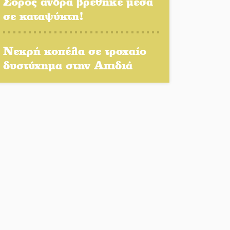
Σορός άνδρα βρέθηκε μέσα
Η Σοχά ετοιμάζεται για ένα
σε καταψύκτη!
δυναμικό καλοκαιρινό party
Διακοπή μαθημάτων στο
Νεκρή κοπέλα σε τροχαίο
Ματάλειο Κολυμβητήριο την
δυστύχημα στην Απιδιά
εβδομάδα του
Δεκαπενταύγουστου
Από Λιβύη είχαν ξεκινήσει οι
μετανάστες που
περισυνελέγησαν στο
Ταίναρο
Διακοπή ρεύματος στην
Πελλάνα
Λακε-Δαιμονικά: Το