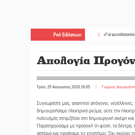
Ροή Ειδήσεων
:
||
«Για ψυχολογικούς λόγους» 
Απολογία Προγό
Τρίτη, 25 Αύγουστος 2020 20:05
|
Γιώργος Ανωγειάτη
Συγχωρέστε μας, αγαπητοί απόγονοι, νεοέλληνες, 
δημιουργήσαμε ηλεκτρικό ρεύμα, ούτε την ηλεκτρ
πολιτισμός στηριζόταν στη δημιουργική σκέψη κα
Παρατηρούσαμε με προσοχή τη φύση, τα δέντρα, τ
αστέρια και προάγαμε τις επιστήμες. Όχι εκείνες