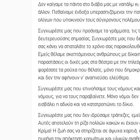
Δεν καίγαμε τα πάντα στο διάβα μας με ναπάλμ κι 
άλλον. Πεθαίναμε ένδοξα υπερασπιζόμενοι την πα
ολίγων που υποκινούν τους σύγχρονους πολέμου
Συγχωρέστε μας που προάγαμε τα γράμματα, τις τέ
δευτερευούσης σημασίας. Συγχωρέστε μας που δε
σας κάνει να σπαταλάτε το χρόνο σας παρακολουθώ
Εμείς θέλαμε σκεπτόμενους ανθρώπους με δίκαιη 
παραστάσεις οι δικές μας στα θέατρα με την τηλεό
φορέσατε τα ρούχα που θέλατε, μόνο που δημοκρατί
και δεν την αφήνουν ν’ αναπνεύσει ελεύθερα.
Συγχωρέστε μας που επινοήσαμε τους νόμους και 
νόμους, για να τους παραβαίνετε. Μόνο νόμοι δεν 
εισβάλει η αδικία και να κατατροπώνει το δίκιο.
Συγχωρέστε μας που δεν ιδρύσαμε τράπεζες, εμεί
Αυτές αποτελούν τη ρίζα πολλών κακών κι έχουν 
Κρίμα! Η ζωή σας να στηρίζεται σε άψυχα χαρτιά,
πυρήνα την απόκτηση χρημάτων και υλικών αγαθών