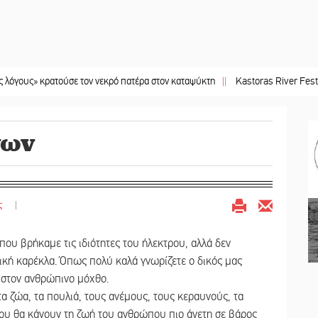
κρατούσε τον νεκρό πατέρα στον καταψύκτη
||
Kastoras River Festival 2026: 
νων
ς
|
που βρήκαμε τις ιδιότητες του ήλεκτρου, αλλά δεν
ική καρέκλα. Όπως πολύ καλά γνωρίζετε ο δικός μας
ι στον ανθρώπινο μόχθο.
α ζώα, τα πουλιά, τους ανέμους, τους κεραυνούς, τα
 που θα κάνουν τη ζωή του ανθρώπου πιο άνετη σε βάρος