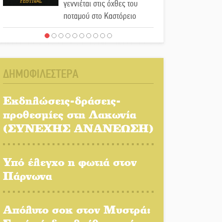
γεννιέται στις όχθες του
ποταμού στο Καστόρειο
Τα ζάρια παίρνουν «φωτιά»
στην Άρνα: Στήνεται το 3ο
Τουρνουά Τάβλι
ΔΗΜΟΦΙΛΕΣΤΕΡΑ
Αυθεντικό γλέντι με «Γιορτή
Βραστού» στη Σοχά
Εκδηλώσεις-δράσεις-
προθεσμίες στη Λακωνία
(ΣΥΝΕΧΗΣ ΑΝΑΝΕΩΣΗ)
Το τελεφερίκ της
Μονεμβασιάς στο τραπέζι
του δημόσιου διαλόγου
Υπό έλεγχο η φωτιά στον
Πάρνωνα
Πολιτισμός και παράδοση
δίνουν ραντεβού στην
Αγόριανη
Απόλυτο σοκ στον Μυστρά: