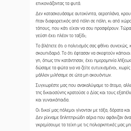
επικονιάζοντας τα φυτά.
Δεν κατασκευάσαμε αυτοκίνητα, αεροπλάνα, κρουα
ήταν διαφορετικός από πόλη σε πόλη, κι από χώρα
τόπους, που κάτι είχαν να σου προσφέρουν. Τώρα, ό
γεύση έχει πλέον το ταξίδι;
Το βλέπετε ότι ο πολιτισμός σας φθίνει συνεχώς, 
σκουπιδαριό. Το ότι έφτασαν να σκεφτούν κάποιοι
γη, όπως την κατάντησαν, έχει ημερομηνία λήξεως
δώσαμε τα φώτα για να ζείτε ευτυχισμένοι, χωρίς
μάλλον μιλήσαμε σε ώτα μη ακουόντων.
Συγχωρέστε μας που ανακαλύψαμε το άτομο, αλλ
της δικαιοσύνης κρατούσε ο Δίας και τους εξαπέλ
και γυναικόπαιδα.
Οι δικοί μας πόλεμοι γίνονταν με τόξα, δόρατα κα
Δεν ρίχναμε δηλητηριώδη αέρια που αφάνιζαν άναν
γκρεμίσουμε τα τείχη με τις πολιορκητικές μας μ