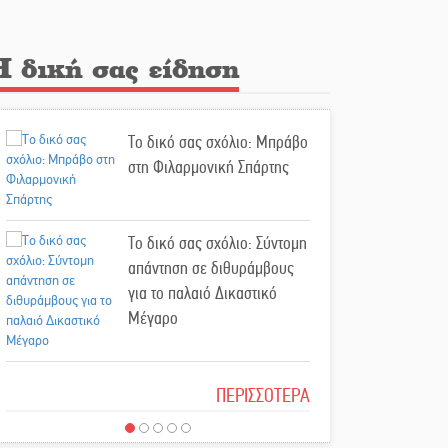
στους Παιδικούς Αγώνες
Εντοπισμός και διάσωση
Η δική σας είδηση
μεταναστών ανοιχτά του
Ταίναρου
Το δικό σας σχόλιο: Μπράβο
Και ο Π. Νίκας δείχνει τον
στη Φιλαρμονική Σπάρτης
ΦοΔΣΑ για τα «σπιτάκια»
Εντολή διαγωνισμού για το
Το δικό σας σχόλιο: Σύντομη
παλαιό Πρωτοδικείο Σπάρτης
απάντηση σε διθυράμβους
για το παλαιό Δικαστικό
Μέγαρο
Ασίστ στην εξωστρέφεια και
την άθληση, καλάθι «νίκης»
στα Ανώγεια
Το δικό σας σχόλιο: Ιερή
ΠΕΡΙΣΣΟΤΕΡΑ
απόφαση
Στον Μανουσόπουλο τα ηνία