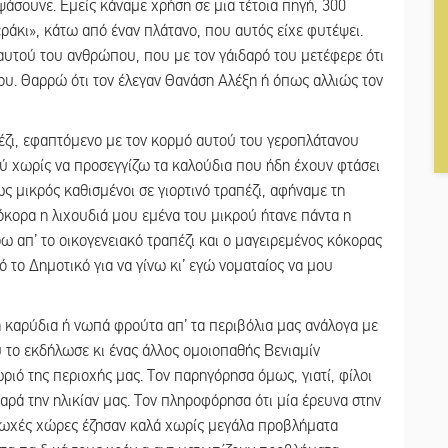
άσουνε. Εμείς κάναμε χρήση σε μια τέτοια πηγή, 300
ράκι», κάτω από έναν πλάτανο, που αυτός είχε φυτέψει.
αυτού του ανθρώπου, που με τον γάιδαρό του μετέφερε ότι
ου. Θαρρώ ότι τον έλεγαν Θανάση Αλέξη ή όπως αλλιώς τον
πέζι, εφαπτόμενο με τον κορμό αυτού του γεροπλάτανου
ού χωρίς να προσεγγίζω τα καλούδια που ήδη έχουν φτάσει
ς μικρός καθισμένοι σε γιορτινό τραπέζι, αφήναμε τη
κόκορα η λιχουδιά μου εμένα του μικρού ήτανε πάντα η
ω απ’ το οικογενειακό τραπέζι και ο μαγειρεμένος κόκορας
 το Δημοτικό για να γίνω κι’ εγώ νοματαίος να μου
καρύδια ή νωπά φρούτα απ’ τα περιβόλια μας ανάλογα με
 το εκδήλωσε κι ένας άλλος ομοιοπαθής Βενιαμίν
ιό της περιοχής μας. Τον παρηγόρησα όμως, γιατί, φίλοι
ρά την ηλικίαν μας. Τον πληροφόρησα ότι μία έρευνα στην
 φτωχές χώρες έζησαν καλά χωρίς μεγάλα προβλήματα