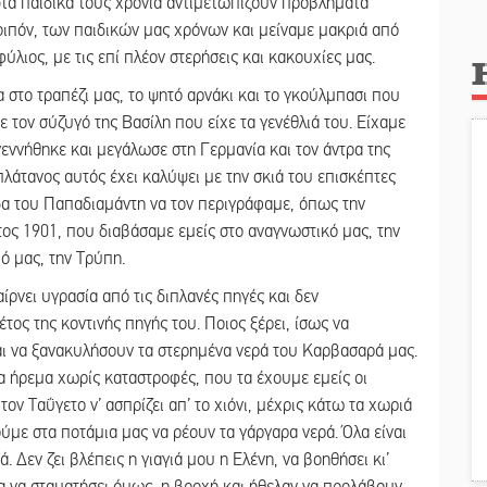
στα παιδικά τους χρόνια αντιμετωπίζουν προβλήματα
οιπόν, των παιδικών μας χρόνων και μείναμε μακριά από
ύλιος, με τις επί πλέον στερήσεις και κακουχίες μας.
 στο τραπέζι μας, το ψητό αρνάκι και το γκούλμπασι που
 τον σύζυγό της Βασίλη που είχε τα γενέθλιά του. Είχαμε
εννήθηκε και μεγάλωσε στη Γερμανία και τον άντρα της
λάτανος αυτός έχει καλύψει με την σκιά του επισκέπτες
ίδα του Παπαδιαμάντη να τον περιγράφαμε, όπως την
έτος 1901, που διαβάσαμε εμείς στο αναγνωστικό μας, την
ό μας, την Τρύπη.
ρνει υγρασία από τις διπλανές πηγές και δεν
τος της κοντινής πηγής του. Ποιος ξέρει, ίσως να
και να ξανακυλήσουν τα στερημένα νερά του Καρβασαρά μας.
κια ήρεμα χωρίς καταστροφές, που τα έχουμε εμείς οι
ν Ταΰγετο ν’ ασπρίζει απ’ το χιόνι, μέχρις κάτω τα χωριά
ύμε στα ποτάμια μας να ρέουν τα γάργαρα νερά. Όλα είναι
 Δεν ζει βλέπεις η γιαγιά μου η Ελένη, να βοηθήσει κι’
ια να σταματήσει όμως, η βροχή και ήθελαν να προλάβουν