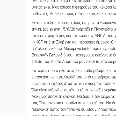
υγείας. Ενώ τα παιδιά τους με πλούσια διατροφή 
υγείας εκεί. Μας έσωσε η φτερούγα του κόκορα λ
ασθένειες. Βοήθησε προς τούτο η κατοχή και ο εμφ
Εν τω μεταξύ, πέρασε η ώρα, έφεραν τα γκαρσόνια
την ημέρα εκείνη 15/8/20 γιόρταζε η Παναγιώτα με
στην συντροφιά μας και την κόρη της ΑΝΙΤΑ που γ
ΙΝΚΟΡ από τη Σλοβενία και περάσαμε όμορφα. Ο π
απ’ όλο τον κόσμο. Μακάρι να διαθέταμε τη γραφ
Βασιλικήν Βελανιδιά του, περιέγραψε εκείνος το 
10ετία του 40 στο Δημοτικό μας Σχολείο, στο χωρι
Ευτυχώς που ο πλάτανος έχει βαθύ ρίζωμα και παί
επιρρεάστηκε η φυλλωσιά του, από το στέρεμα εφέ
ξαναβρέξει εφέτος σ’ αυτόν τον αγιασμένο τόπο 
Όλα είναι πιθανά σ’ αυτόν το τόπο. Να ρίξει νερά
Λάκωνες απόλυτη ανάγκη. Να δούμε τον χειμώνα το
μας. Όχι μόνο μια πασπάλα στην κορφή του. Να δο
πιθανόν σ’ αυτόν τον τόπο να συμβούν, όπως παλιά.
αυτή με το θυμιατό της, όπως έκανε τότε θυμά, γ