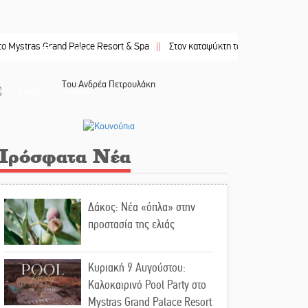
as Grand Palace Resort & Spa
||
Στον καταψύκτη του Μυστρά για το «ζεστό» 
Το κλίκ της ημέρας
Του Ανδρέα Πετρουλάκη
Πρόσφατα Νέα
Δάκος: Νέα «όπλα» στην
προστασία της ελιάς
Κυριακή 9 Αυγούστου:
Καλοκαιρινό Pool Party στο
Mystras Grand Palace Resort