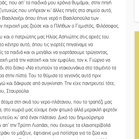
ράς, που απ’ τα παιδικά μου χρόνια θυμάμαι, στην πηγή
 Ευτυχώς που υπήρχαν κι’ άλλες πηγές στο σημείο αυτό,
ο Βασιλονέρι όπου έπινε νερό η Βασιλοπούλα των
ην περιοχή μας ζούσε και ο Πλήθων ο Γεμιστός, Φιλόσοφος.
ου και ο πατριώτης μας Ηλίας Ασπιώτης στις αρχές του
το κέντρο αυτό, όπου τις γιορτές πηγαίναμε να
ς τα παιδιά και οι μεγάλοι να γιορτάσουμε τρώγοντας,
οχή μετά την κατοχή και τον εμφύλιο, τον κ. Γιώργο να
δι στο δίσκο «Να χτυπούν τα ντακουνάκια στο τσιμέντο τα
α στην πίστα. Του το θύμισα το γεγονός αυτό πριν
εγώ και δάκρυσε από συγκίνηση. Την είχε παντρευτεί τότε,
ου, Σταυρούλα.
ι άτομα στη σκιά του γερο-πλάτανου, που το τραπέζι μας
α, στο χωριό μας είχαμε έναν φτωχό αλλά μερακλή φερτόν
υτεύει κι’ από έναν πλάτανο. Δικό του δημιούργημα
ντι απ’ την Τρύπη Λιοπάσι, που έχουμε τα ελαιοπερίβολά
άκι το μάζευε, έφτιαχνε μια ποτίστρα για τα ζώα και