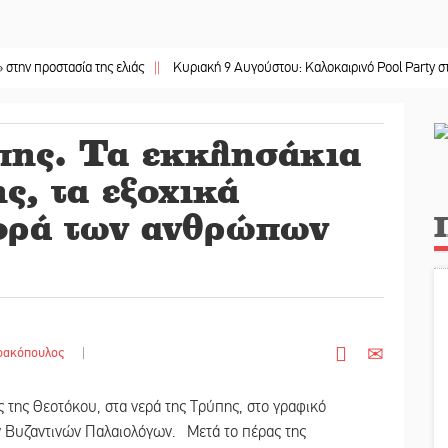
οστασία της ελιάς
||
Κυριακή 9 Αυγούστου: Καλοκαιρινό Pool Party στο Mystr
πης. Τα εκκλησάκια
ης, τα εξοχικά
ορά των ανθρώπων
ρακόπουλος
|
 της Θεοτόκου, στα νερά της Τρύπης, στο γραφικό
ν Βυζαντινών Παλαιολόγων. Μετά το πέρας της