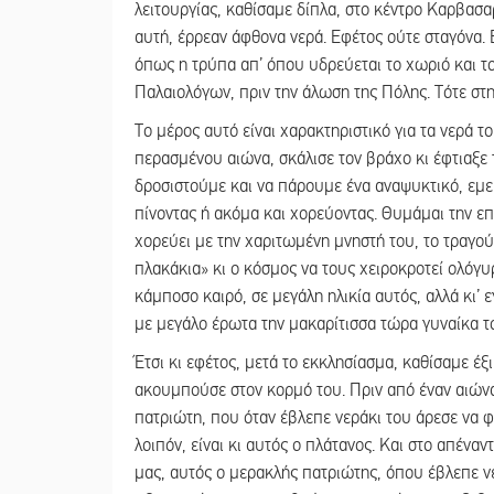
λειτουργίας, καθίσαμε δίπλα, στο κέντρο Καρβασα
αυτή, έρρεαν άφθονα νερά. Εφέτος ούτε σταγόνα.
όπως η τρύπα απ’ όπου υδρεύεται το χωριό και τ
Παλαιολόγων, πριν την άλωση της Πόλης. Τότε στ
Το μέρος αυτό είναι χαρακτηριστικό για τα νερά τ
περασμένου αιώνα, σκάλισε τον βράχο κι έφτιαξε 
δροσιστούμε και να πάρουμε ένα αναψυκτικό, εμεί
πίνοντας ή ακόμα και χορεύοντας. Θυμάμαι την επ
χορεύει με την χαριτωμένη μνηστή του, το τραγού
πλακάκια» κι ο κόσμος να τους χειροκροτεί ολόγυρ
κάμποσο καιρό, σε μεγάλη ηλικία αυτός, αλλά κι’ 
με μεγάλο έρωτα την μακαρίτισσα τώρα γυναίκα τ
Έτσι κι εφέτος, μετά το εκκλησίασμα, καθίσαμε έξ
ακουμπούσε στον κορμό του. Πριν από έναν αιών
πατριώτη, που όταν έβλεπε νεράκι του άρεσε να φ
λοιπόν, είναι κι αυτός ο πλάτανος. Και στο απένα
μας, αυτός ο μερακλής πατριώτης, όπου έβλεπε νερ