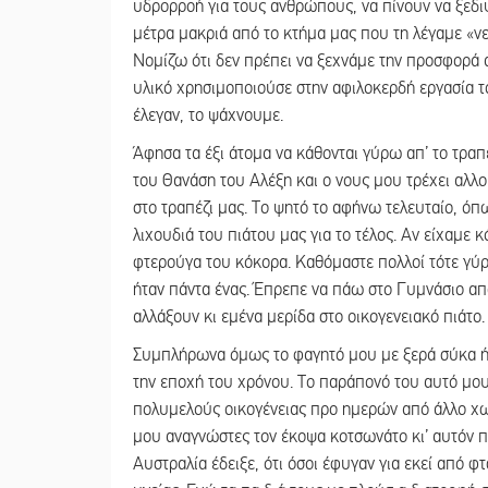
υδρορροή για τους ανθρώπους, να πίνουν να ξεδιψ
μέτρα μακριά από το κτήμα μας που τη λέγαμε «νε
Νομίζω ότι δεν πρέπει να ξεχνάμε την προσφορά 
υλικό χρησιμοποιούσε στην αφιλοκερδή εργασία τ
έλεγαν, το ψάχνουμε.
Άφησα τα έξι άτομα να κάθονται γύρω απ’ το τρα
του Θανάση του Αλέξη και ο νους μου τρέχει αλλ
στο τραπέζι μας. Το ψητό το αφήνω τελευταίο, όπω
λιχουδιά του πιάτου μας για το τέλος. Αν είχαμε 
φτερούγα του κόκορα. Καθόμαστε πολλοί τότε γύρ
ήταν πάντα ένας. Έπρεπε να πάω στο Γυμνάσιο από
αλλάξουν κι εμένα μερίδα στο οικογενειακό πιάτο.
Συμπλήρωνα όμως το φαγητό μου με ξερά σύκα ή 
την εποχή του χρόνου. Το παράπονό του αυτό μου
πολυμελούς οικογένειας προ ημερών από άλλο χωρ
μου αναγνώστες τον έκοψα κοτσωνάτο κι’ αυτόν πα
Αυστραλία έδειξε, ότι όσοι έφυγαν για εκεί από