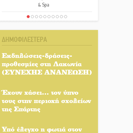
& Spa
Στον καταψύκτη του Μυστρά
για το «ζεστό» χρήμα
ΔΗΜΟΦΙΛΕΣΤΕΡΑ
Ο καρχαρίας από την εποχή
του Σαίξπηρ που αψηφά τον
Εκδηλώσεις-δράσεις-
χρόνο
προθεσμίες στη Λακωνία
(ΣΥΝΕΧΗΣ ΑΝΑΝΕΩΣΗ)
Στη φάκα της Ασφάλειας
Σπάρτης μέλος της σπείρας
των «κουκουλοφόρων»
Έχουν χάσει... τον ύπνο
τους στην περιοχή σχολείων
Δεν χαλαρώνει η επιφυλακή
της Σπάρτης
για φωτιές στη Λακωνία
Κατεβαίνει ο γενικός
Υπό έλεγχο η φωτιά στον