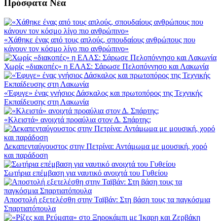
Πρόσφατα Νέα
«Χάθηκε ένας από τους απλούς, σπουδαίους ανθρώπους που
κάνουν τον κόσμο λίγο πιο ανθρώπινο»
Χωρίς «διακοπές» η ΕΛΑΣ: Σάρωσε Πελοπόννησο και Λακωνία
«Έφυγε» ένας γνήσιος Δάσκαλος και πρωτοπόρος της Τεχνικής
Εκπαίδευσης στη Λακωνία
«Κλειστά» ανοιχτά προαύλια στον Δ. Σπάρτης;
Δεκαπενταύγουστος στην Πετρίνα: Αντάμωμα με μουσική, χορό
και παράδοση
Σωτήρια επέμβαση για ναυτικό ανοιχτά του Γυθείου
Αποστολή εξετελέσθη στην Ταϊβάν: Στη βάση τους τα παγκόσμια
Σπαρτιατόπουλα