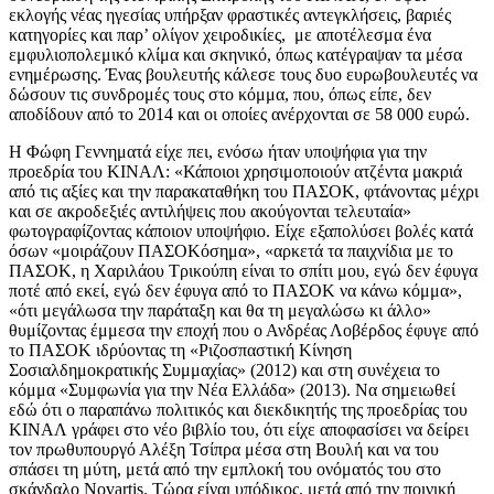
εκλογής νέας ηγεσίας υπήρξαν φραστικές αντεγκλήσεις, βαριές
κατηγορίες και παρ’ ολίγον χειροδικίες, με αποτέλεσμα ένα
εμφυλιοπολεμικό κλίμα και σκηνικό, όπως κατέγραψαν τα μέσα
ενημέρωσης. Ένας βουλευτής κάλεσε τους δυο ευρωβουλευτές να
δώσουν τις συνδρομές τους στο κόμμα, που, όπως είπε, δεν
αποδίδουν από το 2014 και οι οποίες ανέρχονται σε 58 000 ευρώ.
Η Φώφη Γεννηματά είχε πει, ενόσω ήταν υποψήφια για την
προεδρία του ΚΙΝΑΛ: «Κάποιοι χρησιμοποιούν ατζέντα μακριά
από τις αξίες και την παρακαταθήκη του ΠΑΣΟΚ, φτάνοντας μέχρι
και σε ακροδεξιές αντιλήψεις που ακούγονται τελευταία»
φωτογραφίζοντας κάποιον υποψήφιο. Είχε εξαπολύσει βολές κατά
όσων «μοιράζουν ΠΑΣΟΚόσημα», «αρκετά τα παιχνίδια με το
ΠΑΣΟΚ, η Χαριλάου Τρικούπη είναι το σπίτι μου, εγώ δεν έφυγα
ποτέ από εκεί, εγώ δεν έφυγα από το ΠΑΣΟΚ να κάνω κόμμα»,
«ότι μεγάλωσα την παράταξη και θα τη μεγαλώσω κι άλλο»
θυμίζοντας έμμεσα την εποχή που ο Ανδρέας Λοβέρδος έφυγε από
το ΠΑΣΟΚ ιδρύοντας τη «Ριζοσπαστική Κίνηση
Σοσιαλδημοκρατικής Συμμαχίας» (2012) και στη συνέχεια το
κόμμα «Συμφωνία για την Νέα Ελλάδα» (2013). Να σημειωθεί
εδώ ότι ο παραπάνω πολιτικός και διεκδικητής της προεδρίας του
ΚΙΝΑΛ γράφει στο νέο βιβλίο του, ότι είχε αποφασίσει να δείρει
τον πρωθυπουργό Αλέξη Τσίπρα μέσα στη Βουλή και να του
σπάσει τη μύτη, μετά από την εμπλοκή του ονόματός του στο
σκάνδαλο Novartis. Τώρα είναι υπόδικος, μετά από την ποινική