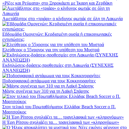
«Ρίζες και Ρεύματα» στο Ξηροκάμπι με Ίκαρη και Ζερβάκη
Αμετάβλητος στο «τριάρι» ο κίνδυνος φωτιάς σε όλη τη Λακωνία
Εβδομάδα Ομογενών: Κερδισμένη ουσία ή επικοινωνιακές
εντυπώσεις;
Ελεύθερος ο 55χρονος για την υπόθεση του Μυστρά
Εκδηλώσεις-δράσεις-προθεσμίες στη Λακωνία (ΣΥΝΕΧΗΣ
ΑΝΑΝΕΩΣΗ)
Ποδοσφαιρικό αντάμωμα για τους Κοκκινοραχίτες
Μάχης συνέχεια των 310 για τη Λαϊκή Σπάρτης
Στον τελικό του Πρωταθλήματος Ελλάδας Beach Soccer ο Π.
Μαρτσούκος
Η Έρη Ρίτσου σχολιάζει τα… τραγελαφικά των «κληρονόμων»