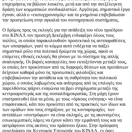
επιχειρήσεις να βάλουν λουκέτο, μετά και από την ανεξέλεγκτη
δράση των κομματικών συνδικαλιστών. Αργότερα, σημαντικά έργα
έγιναν, αλλά ο «εκσυγχρονισμός» και τα μνημόνια επιβεβαίωσαν
την προσγείωση στην αγκαλιά του συντηρητικού συστήματος.
Ο δρόμος προς τις εκλογές για την ανάδειξη του νέου προέδρου
στο ΚΙΝΑΛ τον προσεχή Δεκέμβρη ενδιαφέρει όλους τους
πολίτες, οι οποίοι παρακολουθούν προσεκτικά τις αντιπαραθέσεις
των υποψηφίων, γιατί το κόμμα αυτό ενδέχεται να παίξει
σημαντικό ρόλο στα πολιτικά δρώμενα της χώρας, αφού οι
επόμενες εθνικές εκλογές θα γίνουν με το σύστημα της απλής
αναλογικής. Οι βαριές καταγγελίες που εκτοξεύονται μεταξύ τους,
οι οποίες δεν προκύπτουν από τις διαφορές θέσεων και προτάσεων
δείχνουν καθαρά μόνο τις προσωπικές φιλοδοξίες και
επιβεβαιώνουν την αστάθεια και τη σαθρότητα του πολιτικού
χώρου, ο οποίος λαβωμένος και ανίσχυρος από τις επιλογές του
παρελθόντος ψάχνει εναγώνια να βρει στηρίγματα μεταξύ της
κεντροαριστεράς και της σοσιαλδημοκρατίας. Στη μάχη έχουν
επιστρατευθεί όλα τα μέσα, με τους «όρκους ενότητας» να είναι
επιφανειακοί, κάτι που προκύπτει από τις πρακτικές των ίδιων και
των ομάδων που τους στηρίζουν, με τις κονταρομαχίες των
αντιπάλων «συντρόφων» να είναι σκληρές, με τις ακονισμένες
εσωκομματικές λάμες να έχουν κάνει την εμφάνισή τους και να
αστράφτουν στις ακτίνες του πράσινου ήλιου. Στην πρόσφατη
συνεδρίαση της Κεντρικής Επιτροπής του ΚΙΝΑΛ, εν όψει