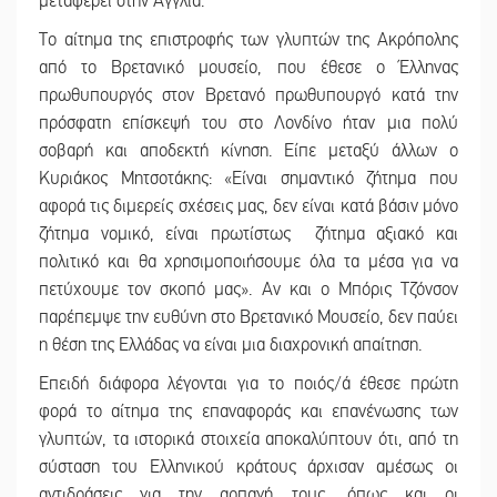
μεταφέρει στην Αγγλία.
Το αίτημα της επιστροφής των γλυπτών της Ακρόπολης
από το Βρετανικό μουσείο, που έθεσε ο Έλληνας
πρωθυπουργός στον Βρετανό πρωθυπουργό κατά την
πρόσφατη επίσκεψή του στο Λονδίνο ήταν μια πολύ
σοβαρή και αποδεκτή κίνηση. Είπε μεταξύ άλλων ο
Κυριάκος Μητσοτάκης: «Είναι σημαντικό ζήτημα που
αφορά τις διμερείς σχέσεις μας, δεν είναι κατά βάσιν μόνο
ζήτημα νομικό, είναι πρωτίστως ζήτημα αξιακό και
πολιτικό και θα χρησιμοποιήσουμε όλα τα μέσα για να
πετύχουμε τον σκοπό μας». Αν και ο Μπόρις Τζόνσον
παρέπεμψε την ευθύνη στο Βρετανικό Μουσείο, δεν παύει
η θέση της Ελλάδας να είναι μια διαχρονική απαίτηση.
Επειδή διάφορα λέγονται για το ποιός/ά έθεσε πρώτη
φορά το αίτημα της επαναφοράς και επανένωσης των
γλυπτών, τα ιστορικά στοιχεία αποκαλύπτουν ότι, από τη
σύσταση του Ελληνικού κράτους άρχισαν αμέσως οι
αντιδράσεις για την αρπαγή τους, όπως και οι