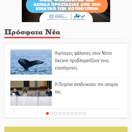
Πρόσφατα Νέα
Λιγότερες φάλαινες στον Νότιο
Ωκεανό προβληματίζουν τους
επιστήμονες
Η Πετρίνα αναδεικνύει την ιστορία
της
Έρχεται η 1η Γιορτή Μπύρας στην
Αγόριανη