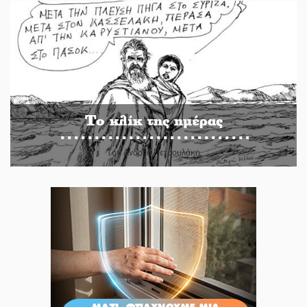
Το κλίκ της ημέρας
Του Ανδρέα Πετρουλάκη