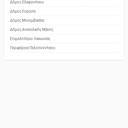
Δήμος Ελαφονήσου
Το δικό σας σχόλιο: «Κύριε
Δήμος Ευρώτα
πρωθυπουργέ, ντροπή»
Δήμος Μονεμβασίας
Δήμος Ανατολικής Μάνης
Επιμελητήριο Λακωνίας
Το δικό σας σχόλιο: Ανοιχτή
επιστολή στον δήμαρχο Σπάρτης για
Περιφέρεια Πελοποννήσου
τη λειτουργία του ΚΑΠΗ
Το δικό σας σχόλιο: Παράδειγμα
κοινωνικής αναισθησίας