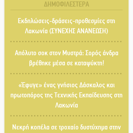
ΔΗΜΟΦΙΛΕΣΤΕΡΑ
Παγιώνεται δημοσκοπικά ο…
Εκδηλώσεις-δράσεις-προθεσμίες στη
δικομματισμός ΝΔ – ΕΛΑΣ
Λακωνία (ΣΥΝΕΧΗΣ ΑΝΑΝΕΩΣΗ)
«Κεραυνοί» Μιχαλακάκου για την
Απόλυτο σοκ στον Μυστρά: Σορός άνδρα
ύδρευση στη Μάνη
βρέθηκε μέσα σε καταψύκτη!
Παρουσιάστηκε το βιβλίο
«Έφυγε» ένας γνήσιος Δάσκαλος και
«Νεαπολίτικα καρετομωράκια» στη
Νεάπολη
πρωτοπόρος της Τεχνικής Εκπαίδευσης στη
Λακωνία
Στο κάδρο καταγγελιών Τατούλη ο
Σταύρος Αργειτάκος
Νεκρή κοπέλα σε τροχαίο δυστύχημα στην