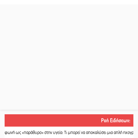
Ροή Ειδήσεων
:
 «παράθυρο» στην υγεία: Τι μπορεί να αποκαλύσει μια απλή ηχογράφηση
||
Η