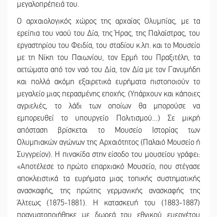
μεγαλοπρέπειά του.
Ο αρχαιολογικός χώρος της αρχαίας Ολυμπίας, με τα
ερείπια του ναού του Δία, της Ήρας, της Παλαίστρας, του
εργαστηρίου του Φειδία, του σταδίου κ.λπ. και το Μουσείο
με τη Νίκη του Παιωνίου, τον Ερμή του Πραξιτέλη, τα
αετώματα από τον ναό του Δία, τον Δία με τον Γανυμήδη
και πολλά ακόμη εξαιρετικά ευρήματα πιστοποιούν το
μεγαλείο μιας περασμένης εποχής. (Υπάρχουν και κάποιες
αγριελιές, το λάδι των οποίων θα μπορούσε να
εμπορευθεί το υπουργείο Πολιτισμού…) Σε μικρή
απόσταση βρίσκεται το Μουσείο Ιστορίας των
Ολυμπιακών αγώνων της Αρχαιότητος (Παλαιό Μουσείο ή
Συγγρείον). Η πινακίδα στην είσοδο του μουσείου γράφει:
«Αποτέλεσε το πρώτο επαρχιακό Μουσείο, που στέγασε
αποκλειστικά τα ευρήματα μιας τοπικής συστηματικής
ανασκαφής, της πρώτης γερμανικής ανασκαφής της
Άλτεως (1875-1881). Η κατασκευή του (1883-1887)
πραγματοποιήθηκε με δωρεά του εθνικού ευεργέτου