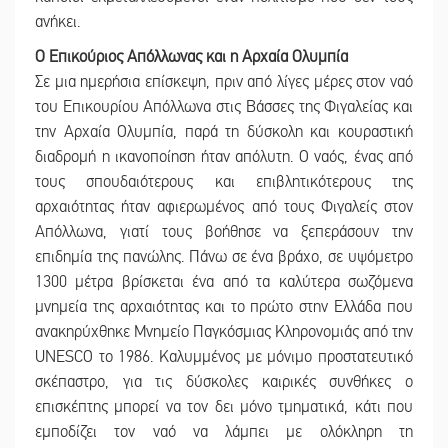
ανήκει.
Ο Επικούριος Απόλλωνας και η Αρχαία Ολυμπία
Σε μια ημερήσια επίσκεψη, πριν από λίγες μέρες στον ναό
του Επικουρίου Απόλλωνα στις Βάσσες της Φιγαλείας και
την Αρχαία Ολυμπία, παρά τη δύσκολη και κουραστική
διαδρομή η ικανοποίηση ήταν απόλυτη. Ο ναός, ένας από
τους σπουδαιότερους και επιβλητικότερους της
αρχαιότητας ήταν αφιερωμένος από τους Φιγαλείς στον
Απόλλωνα, γιατί τους βοήθησε να ξεπεράσουν την
επιδημία της πανώλης. Πάνω σε ένα βράχο, σε υψόμετρο
1300 μέτρα βρίσκεται ένα από τα καλύτερα σωζόμενα
μνημεία της αρχαιότητας και το πρώτο στην Ελλάδα που
ανακηρύχθηκε Μνημείο Παγκόσμιας Κληρονομιάς από την
UNESCO το 1986. Καλυμμένος με μόνιμο προστατευτικό
σκέπαστρο, για τις δύσκολες καιρικές συνθήκες ο
επισκέπτης μπορεί να τον δει μόνο τμηματικά, κάτι που
εμποδίζει τον ναό να λάμπει με ολόκληρη τη