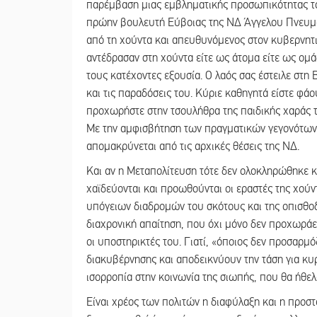
παρέμβαση μιας εμβληματικής προσωπικότητας το
πρώην βουλευτή Εύβοιας της ΝΔ Άγγελου Πνευματ
από τη χούντα και απευθυνόμενος στον κυβερνητι
αντέδρασαν στη χούντα είτε ως άτομα είτε ως ομ
τους κατέχοντες εξουσία. Ο λαός σας έστειλε στη Β
και τις παραδόσεις του. Κύριε καθηγητά είστε φάου
προχωρήστε στην τσουλήθρα της παιδικής χαράς τη
Με την αμφισβήτηση των πραγματικών γεγονότων 
απομακρύνεται από τις αρχικές θέσεις της ΝΔ.
Και αν η Μεταπολίτευση τότε δεν ολοκληρώθηκε κ
χαϊδεύονται και προωθούνται οι εραστές της χούν
υπόγειων διαδρομών του σκότους και της οπισθοδ
διαχρονική απαίτηση, που όχι μόνο δεν προχωράει
οι υποστηρικτές του. Γιατί, «όποιος δεν προσαρμόζ
διακυβέρνησης και αποδεικνύουν την τάση για κυρι
ισορροπία στην κοινωνία της σιωπής, που θα ήθελ
Είναι χρέος των πολιτών η διαφύλαξη και η προστ