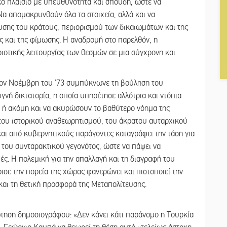
κό πλαίσιο με υπευθυνότητα και σπουδή, ώστε να
 Να απομακρυνθούν όλα τα στοιχεία, αλλά και να
λυσης του κράτους, περιορισμού των δικαιωμάτων και της
 και της φίμωσης. Η αναδρομή στο παρελθόν, η
ιοτικής λειτουργίας των θεσμών σε μια σύγχρονη και
 τον Νοέμβρη του ’73 συμπύκνωνε τη βούληση του
γνή δικτατορία, η οποία υπηρέτησε αλλότρια και ντόπια
ή ακόμη και να ακυρώσουν το βαθύτερο νόημα της
ς του ιστορικού αναθεωρητισμού, του άκρατου αυταρχικού
αι από κυβερνητικούς παράγοντες καταγράφει την τάση για
του συνταρακτικού γεγονότος, ώστε να πάψει να
ές. Η πολεμική για την απαλλαγή και τη διαγραφή του
ισε την πορεία της χώρας φανερώνει και πιστοποιεί την
 και τη θετική προσφορά της Μεταπολίτευσης.
τηση δημοσιογράφου: «Δεν κάνει κάτι παράνομο η Τουρκία