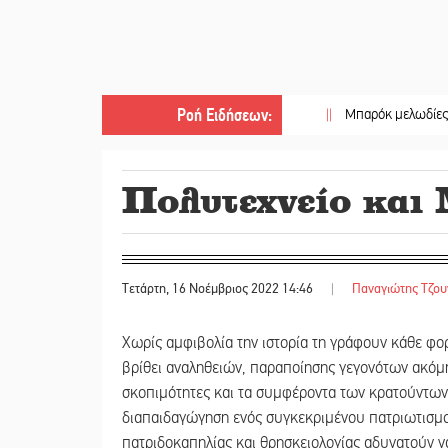
Ροή Ειδήσεων
:
||
Μπαρόκ μελωδίες κάτω από 
Πολυτεχνείο και
Τετάρτη, 16 Νοέμβριος 2022 14:46
|
Παναγιώτης Τζου
Χωρίς αμφιβολία την ιστορία τη γράφουν κάθε φορ
βρίθει αναληθειών, παραποίησης γεγονότων ακόμη
σκοπιμότητες και τα συμφέροντα των κρατούντων.
διαπαιδαγώγηση ενός συγκεκριμένου πατριωτισμού
πατριδοκαπηλίας και θρησκειολογίας αδυνατούν να 