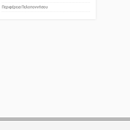
Το δικό σας σχόλιο:
Περιφέρεια Πελοποννήσου
Παράδειγμα κοινωνικής
αναισθησίας
Πού βρίσκεται το ιστορικό
κέντρο της Σπάρτης;