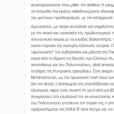
αποστασιοποιείται όταν μάθει την αλήθεια. Η εσκ
να στηριχθεί ένα κράτος καθοδηγούμενης εθνικοφρ
του ψεύτικου προσδιορισμού, με την κατάρρευση 
Αμετανόητοι, με πλήρη συνείδηση και νηφαλιότη
με την ανοχή και προστασία του πρωθυπουργού 
αντιχουντικό αγώνα με τα χιλιάδες βασανιστήρια, 
εκείνη περίοδο της νεότερης ελληνικής ιστορίας. 
υφυπουργός* της κυβέρνησης και μάλιστα της Παιδ
καιρό από τα έδρανα της Βουλής των Ελλήνων ότι,
αντιστάσεως και του Πολυτεχνείου», αλλά αποκλε
το βάρος της Κυπριακής τραγωδίας». Είπε ακόμη ό
Μεταπολίτευση, ως την πρωτογενή πηγή όλων των δ
δεν τον άγγιξε ο ξεσηκωμός της σπουδάζουσας νεο
εξωτερικό, αφού είναι γνωστό ότι μετά από μια βδο
συγκρούσεις στο εσωτερικό της να γενικεύονται, κ
του Πολυτεχνείου επιτάχυνε την πτώση της, η οπο
πραξικοπήματος της ΕΟΚΑ Β’ στην Κύπρο και την ε