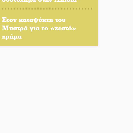
Τα μετάλλια των
Στον καταψύκτη του
Λακωνόπουλων στην Ταιβάν
Μυστρά για το «ζεστό»
χρήμα
Τζάμπολ για τρίτη χρονιά στο
τουρνουά GNC 3on3 στη
Σκάλα
Νέο χρηματοδοτικό εργαλείο
για αναβάθμιση του οδικού
δικτύου της Πελοποννήσου
Καθαρίζονται τα ρέματα στις
Κροκεές
Σπατάλη και παρανομία