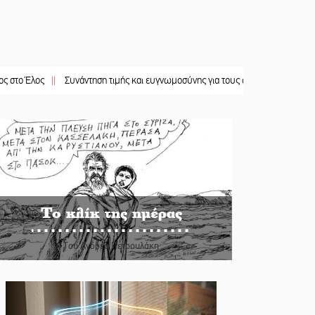
ς
||
Συνάντηση τιμής και ευγνωμοσύνης για τους ομογενείς από την ΙΜΜΣ
||
Το κλίκ της ημέρας
Του Ανδρέα Πετρουλάκη