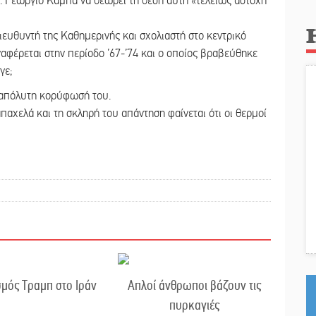
α. Γεώργιο Καμπά να θεωρεί τη θέση αυτή «τελείως άστοχη
ευθυντή της Καθημερινής και σχολιαστή στο κεντρικό
αφέρεται στην περίοδο ’67-’74 και ο οποίος βραβεύθηκε
γε;
 απόλυτη κορύφωσή του.
παχελά και τη σκληρή του απάντηση φαίνεται ότι οι θερμοί
μός Τραμπ στο Ιράν
Απλοί άνθρωποι βάζουν τις
πυρκαγιές