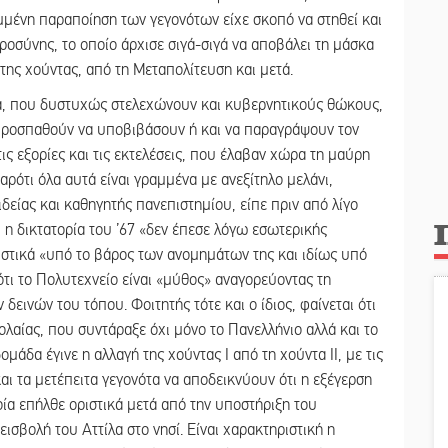
εμμένη παραποίηση των γεγονότων είχε σκοπό να στηθεί και
οσύνης, το οποίο άρχισε σιγά-σιγά να αποβάλει τη μάσκα
της χούντας, από τη Μεταπολίτευση και μετά.
τα, που δυστυχώς στελεχώνουν και κυβερνητικούς θώκους,
προσπαθούν να υποβιβάσουν ή και να παραγράψουν τον
τις εξορίες και τις εκτελέσεις, που έλαβαν χώρα τη μαύρη
Παρότι όλα αυτά είναι γραμμένα με ανεξίτηλο μελάνι,
είας και καθηγητής πανεπιστημίου, είπε πριν από λίγο
 η δικτατορία του ’67 «δεν έπεσε λόγω εσωτερικής
ιστικά «υπό το βάρος των ανομημάτων της και ιδίως υπό
τι το Πολυτεχνείο είναι «μύθος» αναγορεύοντας τη
εινών του τόπου. Φοιτητής τότε και ο ίδιος, φαίνεται ότι
λαίας, που συντάραξε όχι μόνο το Πανελλήνιο αλλά και το
μάδα έγινε η αλλαγή της χούντας I από τη χούντα II, με τις
αι τα μετέπειτα γεγονότα να αποδεικνύουν ότι η εξέγερση
ία επήλθε οριστικά μετά από την υποστήριξη του
ισβολή του Αττίλα στο νησί. Είναι χαρακτηριστική η