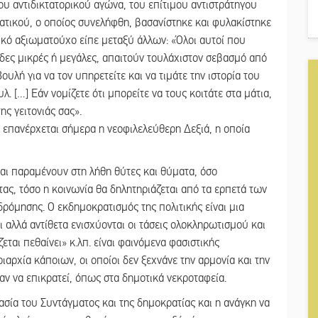
υ αντιδικτατορικού αγώνα, του επίτιμου αντιστράτηγου
ικού, ο οποίος συνελήφθη, βασανίστηκε και φυλακίστηκε
κό αξιωματούχο είπε μεταξύ άλλων: «Όλοι αυτοί που
άδες μικρές ή μεγάλες, απαιτούν τουλάχιστον σεβασμό από
ουλή για να τον υπηρετείτε και να τιμάτε την ιστορία του
λ. […] Εάν νομίζετε ότι μπορείτε να τους κοιτάτε στα μάτια,
ς γειτονιάς σας».
επανέρχεται σήμερα η νεοφιλελεύθερη Δεξιά, η οποία
αι παραμένουν στη λήθη θύτες και θύματα, όσο
τας, τόσο η κοινωνία θα δηλητηριάζεται από τα ερπετά των
ρόμησης. Ο εκδημοκρατισμός της πολιτικής είναι μια
 αλλά αντίθετα ενισχύονται οι τάσεις ολοκληρωτισμού και
εται πεθαίνει» κ.λπ. είναι φαινόμενα φασιστικής
αρχία κάποιων, οι οποίοι δεν ξεχνάνε την αρμονία και την
αν να επικρατεί, όπως στα δημοτικά νεκροταφεία.
ασία του Συντάγματος και της δημοκρατίας και η ανάγκη να