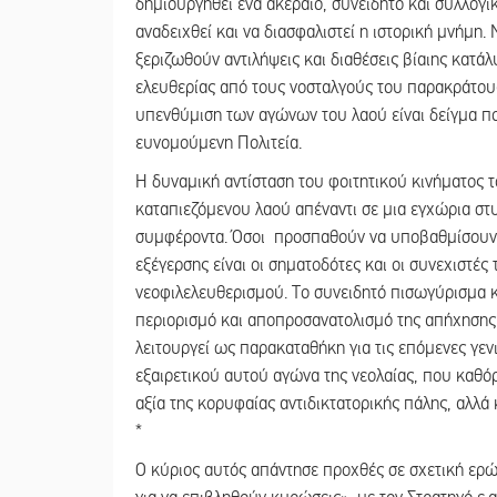
δημιουργηθεί ένα ακέραιο, συνειδητό και συλλογι
αναδειχθεί και να διασφαλιστεί η ιστορική μνήμη.
ξεριζωθούν αντιλήψεις και διαθέσεις βίαιης κατά
ελευθερίας από τους νοσταλγούς του παρακράτους
υπενθύμιση των αγώνων του λαού είναι δείγμα πο
ευνομούμενη Πολιτεία.
Η δυναμική αντίσταση του φοιτητικού κινήματος
καταπιεζόμενου λαού απέναντι σε μια εγχώρια στυ
συμφέροντα. Όσοι προσπαθούν να υποβαθμίσουν 
εξέγερσης είναι οι σηματοδότες και οι συνεχιστέ
νεοφιλελευθερισμού. Το συνειδητό πισωγύρισμα κ
περιορισμό και αποπροσανατολισμό της απήχησης 
λειτουργεί ως παρακαταθήκη για τις επόμενες γενι
εξαιρετικού αυτού αγώνα της νεολαίας, που καθόρ
αξία της κορυφαίας αντιδικτατορικής πάλης, αλλά
*
Ο κύριος αυτός απάντησε προχθές σε σχετική ερώ