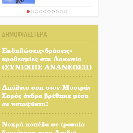
Στο Γύθειο η Άντζελα
Γκερέκου
ΔΗΜΟΦΙΛΕΣΤΕΡΑ
Νταλίκα έπεσε σε γκρεμό
στον Κλαδά: Νεκρός ο
Εκδηλώσεις-δράσεις-
48χρονος οδηγός
προθεσμίες στη Λακωνία
(ΣΥΝΕΧΗΣ ΑΝΑΝΕΩΣΗ)
«Ανοιχτή Πόλη» απόψε η
Σπάρτη «ξεκλειδώνει»
αγορά και ψυχαγωγία
Απόλυτο σοκ στον Μυστρά:
Σορός άνδρα βρέθηκε μέσα
«Θέρισε» η άσφαλτος και
σε καταψύκτη!
τον Ιούλιο στην
Πελοπόννησο
Νεκρή κοπέλα σε τροχαίο
Βράβευσε τον Π. Καρρά ο
δυστύχημα στην Απιδιά
ΑΟ Κροκεών