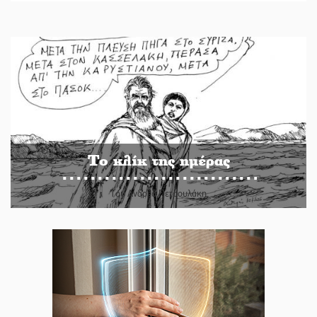
Το κλίκ της ημέρας
Του Ανδρέα Πετρουλάκη