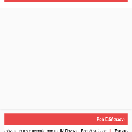
Ροή Ειδήσεων
:
από την επανασύσταση της ΙΜ Παναγίας Βρεσθενιτίσσης
||
Ένα «ταξίδι» τέχνη