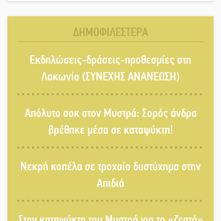
Ζουγανέλη το Σαϊνοπούλειο
ΔΗΜΟΦΙΛΕΣΤΕΡΑ
Πλούσιο πολιτιστικό πρόγραμμα
Εκδηλώσεις-δράσεις-προθεσμίες στη
δίνει «χρώμα» στον Αύγουστο του
Λαχίου
Λακωνία (ΣΥΝΕΧΗΣ ΑΝΑΝΕΩΣΗ)
Χασισοφυτεία στην Παλαιοπαναγιά
Απόλυτο σοκ στον Μυστρά: Σορός άνδρα
ξεσκέπασε η Αστυνομία
βρέθηκε μέσα σε καταψύκτη!
Μπαρόκ μελωδίες κάτω από την
Νεκρή κοπέλα σε τροχαίο δυστύχημα στην
αυγουστιάτικη πανσέληνο της
Μονεμβασιάς
Απιδιά
Διακοπή ρεύματος στο Έλος
Στον καταψύκτη του Μυστρά για το «ζεστό»