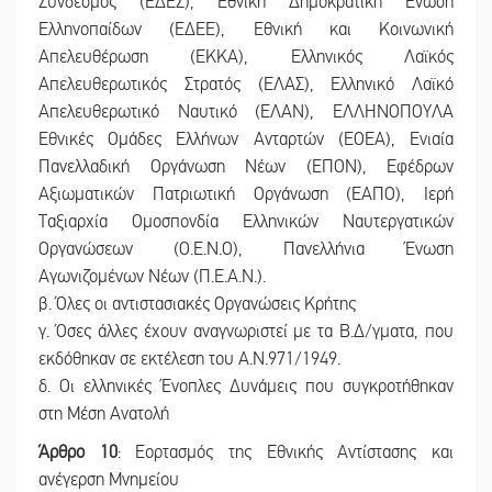
Σύνδεσμος (ΕΔΕΣ), Εθνική Δημοκρατική Ένωση
Ελληνοπαίδων (ΕΔΕΕ), Εθνική και Κοινωνική
Απελευθέρωση (ΕΚΚΑ), Ελληνικός Λαϊκός
Απελευθερωτικός Στρατός (ΕΛΑΣ), Ελληνικό Λαϊκό
Απελευθερωτικό Ναυτικό (ΕΛΑΝ), ΕΛΛΗΝΟΠΟΥΛΑ
Εθνικές Ομάδες Ελλήνων Ανταρτών (ΕΟΕΑ), Ενιαία
Πανελλαδική Οργάνωση Νέων (ΕΠΟΝ), Εφέδρων
Αξιωματικών Πατριωτική Οργάνωση (ΕΑΠΟ), Ιερή
Ταξιαρχία Ομοσπονδία Ελληνικών Ναυτεργατικών
Οργανώσεων (Ο.Ε.Ν.Ο), Πανελλήνια Ένωση
Αγωνιζομένων Νέων (Π.Ε.Α.Ν.).
β. Όλες οι αντιστασιακές Οργανώσεις Κρήτης
γ. Όσες άλλες έχουν αναγνωριστεί με τα Β.Δ/γματα, που
εκδόθηκαν σε εκτέλεση του Α.Ν.971/1949.
δ. Οι ελληνικές Ένοπλες Δυνάμεις που συγκροτήθηκαν
στη Μέση Ανατολή
Άρθρο 10
: Εορτασμός της Εθνικής Αντίστασης και
ανέγερση Μνημείου