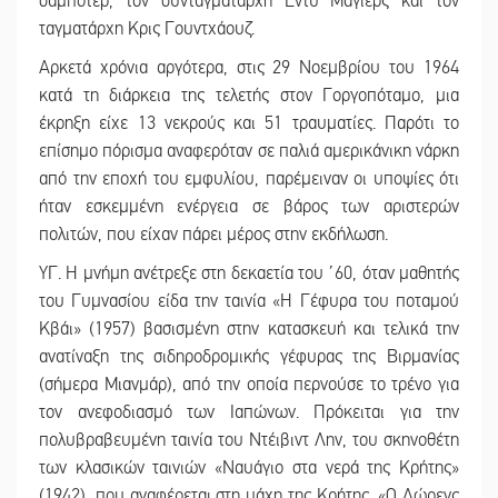
σαμποτέρ, τον συνταγματάρχη Έντυ Μάγιερς και τον
ταγματάρχη Κρις Γουντχάουζ.
Αρκετά χρόνια αργότερα, στις 29 Νοεμβρίου του 1964
κατά τη διάρκεια της τελετής στον Γοργοπόταμο, μια
έκρηξη είχε 13 νεκρούς και 51 τραυματίες. Παρότι το
επίσημο πόρισμα αναφερόταν σε παλιά αμερικάνικη νάρκη
από την εποχή του εμφυλίου, παρέμειναν οι υποψίες ότι
ήταν εσκεμμένη ενέργεια σε βάρος των αριστερών
πολιτών, που είχαν πάρει μέρος στην εκδήλωση.
ΥΓ. Η μνήμη ανέτρεξε στη δεκαετία του ΄60, όταν μαθητής
του Γυμνασίου είδα την ταινία «Η Γέφυρα του ποταμού
Κβάι» (1957) βασισμένη στην κατασκευή και τελικά την
ανατίναξη της σιδηροδρομικής γέφυρας της Βιρμανίας
(σήμερα Μιανμάρ), από την οποία περνούσε το τρένο για
τον ανεφοδιασμό των Ιαπώνων. Πρόκειται για την
πολυβραβευμένη ταινία του Ντέιβιντ Λην, του σκηνοθέτη
των κλασικών ταινιών «Ναυάγιο στα νερά της Κρήτης»
(1942), που αναφέρεται στη μάχη της Κρήτης, «Ο Λώρενς