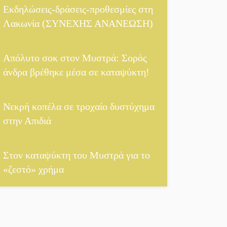
χρωμάτων στη Νεάπολη
Εκδηλώσεις-δράσεις-προθεσμίες στη
Λακωνία (ΣΥΝΕΧΗΣ ΑΝΑΝΕΩΣΗ)
Τα Λαγκάδια κρατούν
Απόλυτο σοκ στον Μυστρά: Σορός
ζωντανή την τέχνη της
πέτρας
άνδρα βρέθηκε μέσα σε καταψύκτη!
Στους ρυθμούς της
Νεκρή κοπέλα σε τροχαίο δυστύχημα
Ελεωνόρας Ζουγανέλη
στην Απιδιά
το Σαϊνοπούλειο
Πλούσιο πολιτιστικό
Στον καταψύκτη του Μυστρά για το
πρόγραμμα δίνει
«ζεστό» χρήμα
«χρώμα» στον
Αύγουστο του Λαχίου
Χασισοφυτεία στην