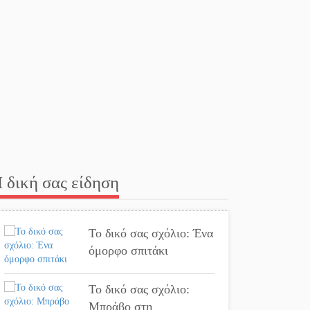
Παλαιοπαναγιά
ξεσκέπασε η Αστυνομία
Μπαρόκ μελωδίες κάτω
από την αυγουστιάτικη
πανσέληνο της
Μονεμβασιάς
Διακοπή ρεύματος στο
Έλος
 δική σας είδηση
Στο Γύθειο η Άντζελα
Γκερέκου
Το δικό σας σχόλιο: Ένα
όμορφο σπιτάκι
Νταλίκα έπεσε σε
γκρεμό στον Κλαδά:
Το δικό σας σχόλιο:
Νεκρός ο 48χρονος
Μπράβο στη