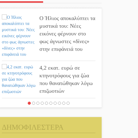
Ο Ήλιος αποκαλύπτει τα
μυστικά του: Νέες
εικόνες φέρνουν στο
φως άγνωστες «δίνες»
στην επιφάνειά του
4,2 εκατ. ευρώ σε
κτηνοτρόφους για ζώα
που θανατώθηκαν λόγω
επιζωοτιών
Η ψυχολογία της
ανατροπής στο
ποδόσφαιρο
ΔΗΜΟΦΙΛΕΣΤΕΡΑ
Ένα «ταξίδι» τέχνης και