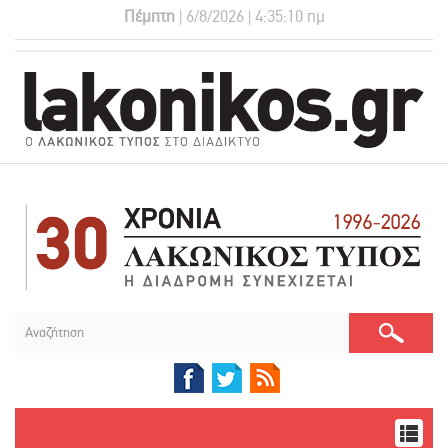
Πέμπτη
| 6/8/2026 | 4:35:10 πμ