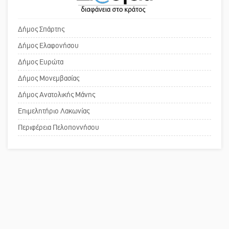
Το δικό σας σχόλιο: Ανοιχτή
στη Λακωνία (ΣΥΝΕΧΗΣ ΑΝΑΝΕΩΣΗ)
επιστολή στον δήμαρχο Σπάρτης για
τη λειτουργία του ΚΑΠΗ
Δήμος Σπάρτης
Δήμος Ελαφονήσου
Νεκρή κοπέλα σε τροχαίο
Το δικό σας σχόλιο: Παράδειγμα
Δήμος Ευρώτα
δυστύχημα στην Απιδιά
κοινωνικής αναισθησίας
Δήμος Μονεμβασίας
Δήμος Ανατολικής Μάνης
Επιμελητήριο Λακωνίας
Πού βρίσκεται το ιστορικό κέντρο
της Σπάρτης;
Περιφέρεια Πελοποννήσου
Το δικό σας σχόλιο: Ρύποι