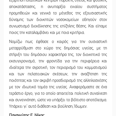
εξάρτηση ιδιωτικών κέντρων παροχής υγείας και φυσικής
αποκατάστασης, η ανυπαρξία ενιαίου συστήματος
προμηθειών και γενικά το μέγεθος της εξουσιαστικής
δύναμης των διοικητών νοσοκομείων οδηγούν στον
συνωστισμό διεκδίκησης της επίζηλης θέσης. Και είπαμε
ποιος την καταλαμβάνει και με ποια κριτήρια.
Νομίζω πως έφθασε ο καιρός για την ουσιαστική
μεταρρύθμιση στο χώρο της δημόσιας υγείας, με τη
στήριξη του δημόσιου χαρακτήρα της, τον διοικητικό της
εκσυγχρονισμό, την φροντίδα για την περιφέρεια και
ιδιαίτερα την αγροτική, τον περιορισμό του κομματισμού
και των πελατειακών σχέσεων, την αναζήτηση της
ποιότητας και τον ακριβή προσδιορισμό της αλληλοσχέσης
με τον ιδιωτικό τομέα της υγείας. Αναφερόμαστε σε ένα
τεράστιο έργο, για το οποίο απαιτείται πολιτική συναίνεση
και συνεννόηση, ώστε να υπάρξει το βέλτιστο αποτέλεσμα.
Υπάρχει γι’ αυτό διάθεση και βούληση; Ίδωμεν.
Παναγιώτης Ε. Νίκας