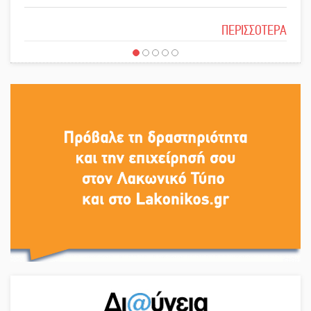
Ασίστ στην εξωστρέφεια και την
Το δικό σας σχόλιο: Ιερή απόφαση
άθληση, καλάθι «νίκης» στα
ΠΕΡΙΣΣΟΤΕΡΑ
Ανώγεια
Στον Μανουσόπουλο τα ηνία των
Το δικό σας σχόλιο: Πώς να
Ακαδημιών του Λεωνίδα
εμπιστευθείς;
Γλυκόβρυσης
Προληπτικός έλεγχος μνήμης για
Ο εξωραϊσμός της Πλατείας Ν.
ηλικιωμένους στη Σκάλα
Κόσμου και ένας ελλοχεύων
κίνδυνος
Στα «σπλάχνα» της ΑΑΔΕ οι
Το δικό σας σχόλιο: «Κύριε
αγροτικές ενισχύσεις
πρωθυπουργέ, ντροπή»
Εκδηλώσεις-δράσεις-προθεσμίες