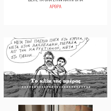
ΑΡΘΡΑ
Το κλίκ της ημέρας
Του Ανδρέα Πετρουλάκη