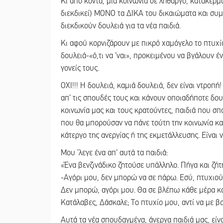
Κι από κοντά, μια κοινωνία σε λήθαργο, κατακερμα
διεκδικεί) ΜΟΝΟ τα ΔΙΚΑ του δικαιώματα και συμ
διεκδικούν δουλειά για τα νέα παιδιά.
Κι αφού κορνιζάρουν με πικρό χαμόγελο το πτυχίο
δουλειά-«ό,τι να ’ναι», προκειμένου να βγάλουν έν
γονείς τους.
ΟΧΙ!!! Η δουλειά, καμιά δουλειά, δεν είναι ντροπ
απ’ τις σπουδές τους και κάνουν οποιαδήποτε δου
κοινωνία μας και τους κρατούντες, παιδιά που σ
που θα μπορούσαν να πάνε τούτη την κοινωνία και
κάτεργο της ανεργίας ή της εκμετάλλευσης. Είναι 
Μου ’λεγε ένα απ’ αυτά τα παιδιά:
«Ένα βενζινάδικο ζητούσε υπάλληλο. Πήγα και ζήτ
-Αγόρι μου, δεν μπορώ να σε πάρω. Εσύ, πτυχιούχ
Δεν μπορώ, αγόρι μου. Θα σε βλέπω κάθε μέρα και
Κατάλαβες, Δάσκαλε; Το πτυχίο μου, αντί να με β
Αυτά τα νέα σπουδαγμένα, άνεργα παιδιά μας, είνα