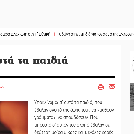
ιώτη στη Γ’ Εθνική
||
Οδύνη στην Απιδιά για τον χαμό της 29χρονης Ελένης σε
τά τα παιδιά
κος
|
Υποκλίνομαι σ’ αυτά τα παιδιά, που
έβαλαν σκοπό της ζωής τους να «μάθουν
γράμματα», να σπουδάσουν. Που
μπροστά σ’ αυτόν τον σκοπό έβαλαν σε
δεύτερη μοίρα μικρές και μεγάλες χαρές