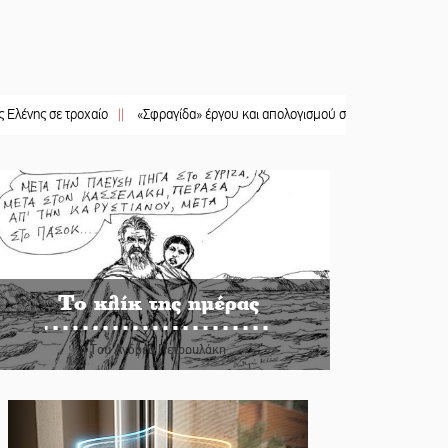
 τροχαίο
||
«Σφραγίδα» έργου και απολογισμού στο Παναρκαδικό από τον Κυρ
Το κλίκ της ημέρας
Του Ανδρέα Πετρουλάκη