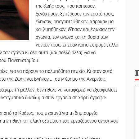
της ζωής τους, που κόπιασαν,
ξενύχτισαν, ξεπέρασαν τον εαυτό τους,
έλπισαν, απογοητεύθηκαν, χάρηκαν μα
και λυπήθηκαν, έζησαν και ένιωσαν την
αγωνία, τον αγώνα και τη θυσία των
γονιών τους, έπεσαν κάποιες φορές αλλά
τον αγώνα κι όλα αυτά (και πολλά άλλα) για να
 του Πανεπιστημίου.
υσίες, για να πάρουν το πολυπόθητο πτυχίο. Κι όταν αυτό
ρτα της Ζωής και βγήκαν … στην έρημο της Ανεργίας.
τάφερε (ή μάλλον, δεν ήθελε να καταφέρει) να εξασφαλίσει
συνταγματικό δικαίωμα στην εργασία σε χαρτί άγραφο:
αι από το Kράτος, που μεριμνά για τη δημιουργία
 την ηθική και υλική εξύψωση του εργαζόμενου αγροτικού