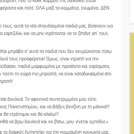
τισμένη, που το κάθε κομμάτι της διεκδικεί (όταν
φέροντα και ποτέ, ΟΛΑ μαζί τα κομμάτια, ενωμένα, ΔΕΝ
 τους, αυτά τα νέα σπουδαγμένα παιδιά μας, βγαίνουν για
α χαρτζιλίκι και να μην ντρέπονται να το ζητάνε απ’ τους
ή! Και μπράβο σ’ αυτά τα παιδιά που δεν οχυρώνονται πίσω
λειά τους προσφέρεται! Όμως, είναι ντροπή για την
πούδασαν, παιδιά μορφωμένα με προσόντα και χαρίσματα,
 τούτη τη χώρα πιο μπροστά, να είναι καταδικασμένα στο
ντροπή!
ησα δουλειά. Το αφεντικό συντετριμμένο μου είπε:
ος Πανεπιστημίου, και να βάζεις βενζίνη με τη μάνικα!!!
 θα ντρέπομαι και θα κλαίω!!!
οηθά να βρω δουλειά και να ζήσω, μου γίνεται εμπόδιο.»
ι το διαρκές ξυπνητήρι για την κοιμισμένη κοινωνία μας.