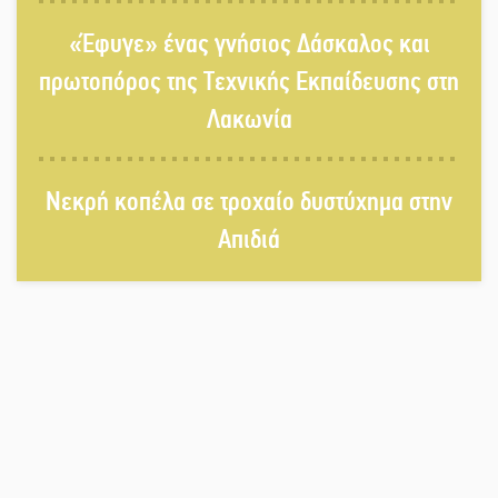
Σωτήρια επέμβαση για ναυτικό
«Έφυγε» ένας γνήσιος Δάσκαλος και
ανοιχτά του Γυθείου
πρωτοπόρος της Τεχνικής Εκπαίδευσης στη
Λακωνία
Αποστολή εξετελέσθη στην Ταϊβάν:
Στη βάση τους τα παγκόσμια
Σπαρτιατόπουλα
Νεκρή κοπέλα σε τροχαίο δυστύχημα στην
Απιδιά
«Ρίζες και Ρεύματα» στο
Ξηροκάμπι με Ίκαρη και Ζερβάκη
Αμετάβλητος στο «τριάρι» ο
κίνδυνος φωτιάς σε όλη τη
Λακωνία
Εβδομάδα Ομογενών: Κερδισμένη