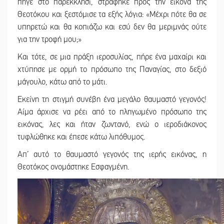
πήγε στο παρεκκλήσι, στράφηκε προς την εικόνα της
Θεοτόκου και ξεστόμισε τα εξής λόγια: «Μέχρι πότε θα σε
υπηρετώ και θα κοπιάζω και εσύ δεν θα μεριμνάς ούτε
για την τροφή μου;»
Και τότε, σε μια πράξη ιεροσυλίας, πήρε ένα μαχαίρι και
χτύπησε με ορμή το πρόσωπο της Παναγίας, στο δεξιό
μάγουλο, κάτω από το μάτι.
Εκείνη τη στιγμή συνέβη ένα μεγάλο θαυμαστό γεγονός!
Αίμα άρχισε να ρέει από το πληγωμένο πρόσωπο της
εικόνας, λες και ήταν ζωντανό, ενώ ο ιεροδιάκονος
τυφλώθηκε και έπεσε κάτω λιπόθυμος.
Απ’ αυτό το θαυμαστό γεγονός της ιερής εικόνας, η
Θεοτόκος ονομάστηκε Εσφαγμένη.