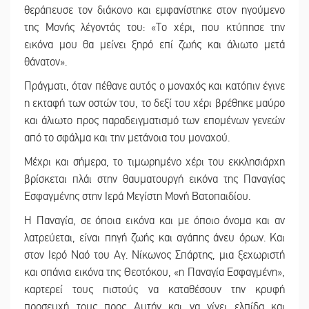
θεράπευσε τον διάκονο και εμφανίστηκε στον ηγούμενο
της Μονής λέγοντάς του: «Το χέρι, που κτύπησε την
εικόνα μου θα μείνει ξηρό επί ζωής και άλιωτο μετά
θάνατον».
Πράγματι, όταν πέθανε αυτός ο μοναχός και κατόπιν έγινε
η εκταφή των οστών του, το δεξί του χέρι βρέθηκε μαύρο
και άλιωτο προς παραδειγματισμό των επομένων γενεών
από το σφάλμα και την μετάνοια του μοναχού.
Μέχρι και σήμερα, το τιμωρημένο χέρι του εκκλησιάρχη
βρίσκεται πλάι στην θαυματουργή εικόνα της Παναγίας
Εσφαγμένης στην Ιερά Μεγίστη Μονή Βατοπαιδίου.
Η Παναγία, σε όποια εικόνα και με όποιο όνομα και αν
λατρεύεται, είναι πηγή ζωής και αγάπης άνευ όρων. Και
στον Ιερό Ναό του Αγ. Νίκωνος Σπάρτης, μια ξεχωριστή
και σπάνια εικόνα της Θεοτόκου, «η Παναγία Εσφαγμένη»,
καρτερεί τους πιστούς να καταθέσουν την κρυφή
προσευχή τους προς Αυτήν και να γίνει ελπίδα και