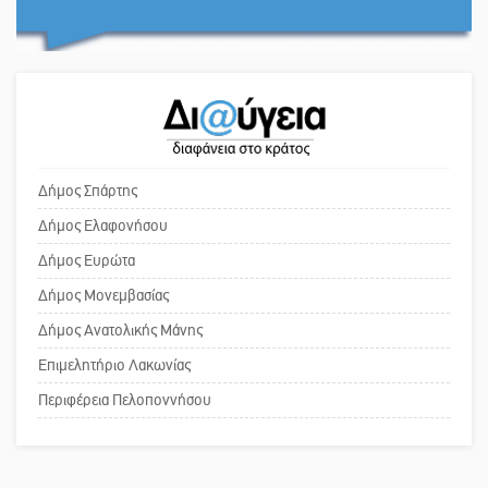
επιζωοτιών
Ο εξωραϊσμός της Πλατείας Ν.
Κόσμου και ένας ελλοχεύων
Η ψυχολογία της ανατροπής στο
κίνδυνος
ποδόσφαιρο
Το δικό σας σχόλιο: «Κύριε
πρωθυπουργέ, ντροπή»
Ένα «ταξίδι» τέχνης και χρωμάτων
Δήμος Σπάρτης
στη Νεάπολη
Δήμος Ελαφονήσου
Το δικό σας σχόλιο: Ανοιχτή
Δήμος Ευρώτα
επιστολή στον δήμαρχο Σπάρτης για
Δήμος Μονεμβασίας
τη λειτουργία του ΚΑΠΗ
Δήμος Ανατολικής Μάνης
Επιμελητήριο Λακωνίας
Το δικό σας σχόλιο: Παράδειγμα
κοινωνικής αναισθησίας
Περιφέρεια Πελοποννήσου
Πού βρίσκεται το ιστορικό κέντρο