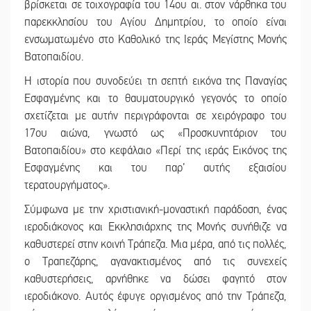
βρίσκεται σε τοιχογραφία του 14ου αι. στον νάρθηκα του
παρεκκλησίου του Αγίου Δημητρίου, το οποίο είναι
ενσωματωμένο στο Καθολικό της Ιεράς Μεγίστης Μονής
Βατοπαιδίου.
Η ιστορία που συνοδεύει τη σεπτή εικόνα της Παναγίας
Εσφαγμένης και το θαυματουργικό γεγονός το οποίο
σχετίζεται με αυτήν περιγράφονται σε χειρόγραφο του
17ου αιώνα, γνωστό ως «Προσκυνητάριον του
Βατοπαιδίου» στο κεφάλαιο «Περί της ιεράς Εικόνος της
Εσφαγμένης και του παρ’ αυτής εξαισίου
τερατουργήματος».
Σύμφωνα με την χριστιανική-μοναστική παράδοση, ένας
ιεροδιάκονος και Εκκλησιάρχης της Μονής συνήθιζε να
καθυστερεί στην κοινή Τράπεζα. Μια μέρα, από τις πολλές,
ο Τραπεζάρης, αγανακτισμένος από τις συνεχείς
καθυστερήσεις, αρνήθηκε να δώσει φαγητό στον
ιεροδιάκονο. Αυτός έφυγε οργισμένος από την Τράπεζα,