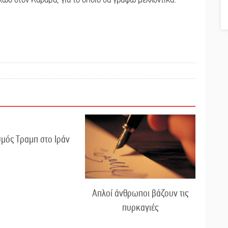
κώο στον Καραβά, για το οποίο θα γράψω μελλοντικά.
μός Τραμπ στο Ιράν
Απλοί άνθρωποι βάζουν τις
πυρκαγιές