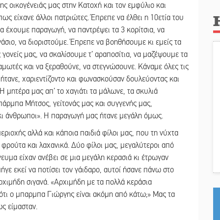
της οικογένειάς μας στην Κατοχή και τον εμφύλιο και
πως είχανε άλλοι πατριώτες. Έπρεπε να έλθει η 10ετία του
να έχουμε παραγωγή, να παντρέψει τα 3 κορίτσια, να
νάσιο, να διοριστούμε. Έπρεπε να βοηθήσουμε κι εμείς τα
 γονείς μας, να σκαλίσουμε τ’ αραποσίτια, να μαζέψουμε τα
αλαμωτές και να ξεραθούνε, να στεγνώσουνε. Κάναμε όλες τις
ς ήτανε, χαριεντίζοντο και φωνασκούσαν δουλεύοντας και
 μητέρα μας απ’ το χαγιάτι τα μάλωνε, τα σκυλιά
μπάρμπα Μήτσος, γείτονάς μας και συγγενής μας,
κι άνθρωποι». Η παραγωγή μας ήτανε μεγάλη όμως.
εριοχής αλλά και κάποια παιδιά φίλοι μας, που τη νύχτα
ό φρούτα και λαχανικά. Δύο φίλοι μας, μεγαλύτεροι από
γευμα είχαν ανέβει σε μια μεγάλη κερασιά κι έτρωγαν
ήγε εκεί να ποτίσει τον γάιδαρο, αυτοί ήσανε πάνω στο
ρχιμήδη σιγανά. «Αρχιμήδη με τα πολλά κεράσια
ότι ο μπαρμπα Γιώργης είναι ακόμη από κάτω;» Μας τα
ως είμασταν.