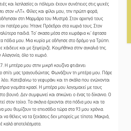
ιές και λεηλασίες οι πόλεμοι έχουν συνέπειες στις ψυχές
ει στον «ΛΤ». Φίλες και φίλοι μου, την πρώτη φορά,
ε οδήγησαν στη Μαρμάρα του Μυστρά. Στον αρχηγό τους
τον πατέρα μου. Ήτανε Πρόεδροι στα χωριά τους. Στον
αλύτερα παιδιά. Το’ σκασα μέσα στα χωράφια κι’ έφτασα
α πόδια μου. Μια κυρία με οδήγησε στο δρόμο για Τρύπη.
ε χάιδευε και με ξεψείριζε. Κοιμήθηκα στην αγκαλιά της.
 Αλαγονία, όλο το χωριό.
47. Η μητέρα μου στην μικρή κουζίνα φτιάχνει
το σπίτι μας τραγουδώντας. Φωνάζουν τη μητέρα μου. Πάρε
υ λέει. Κατεβαίνω το γεφυράκι και τη σκάλα που ενώνονται
τήρια γιομάτα κρασί. Η μητέρα μου λογομαχεί με τους
στο βουνό. Δεν συμφωνεί και σηκώνει ο ένας το δίκαννο. Ο
ί στον τοίχο. Τα σκάγια έρχονται στα πόδια μου και τα
 να μου θυμίζουν το επεισόδιο τώρα στα 93 μου χρόνια.
ι να θέλεις να τα ξεχάσεις δεν μπορείς με τίποτα. Μακριά,
τέ καλά αποτελέσματα.