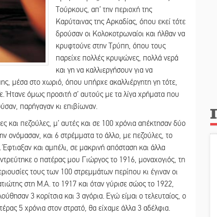
Τούρκους, απ’ την περιοχή της
Καρύταινας της Αρκαδίας, όπου εκεί τότε
δρούσαν οι Κολοκοτρωναίοι και ήλθαν να
κρυφτούνε στην Τρύπη, όπου τους
παρείχε πολλές κρυψώνες, πολλά νερά
και γη να καλλιεργήσουν για να
ς, μέσα στο χωριό, όπου υπήρχε ακαλλιέργητη γη τότε,
ε. Ήτανε όμως προσιτή σ’ αυτούς με τα λίγα χρήματα που
ούσαν, παρήγαγαν κι επιβίωναν.
ες και πεζούλες, μ’ αυτές και σε 100 χρόνια απέκτησαν δύο
ν ονόμασαν, και 6 στρέμματα το άλλο, με πεζούλες, το
. Έφτιαξαν και αμπέλι, σε μακρινή απόσταση και άλλα
αντρεύτηκε ο πατέρας μου Γιώργος το 1916, μοναχογιός, τη
ριουσίες τους των 100 στρεμμάτων περίπου κι έγιναν οι
τιώτης στη Μ.Α. το 1917 και όταν γύρισε σώος το 1922,
ύθησαν 3 κορίτσια και 3 αγόρια. Εγώ είμαι ο τελευταίος, ο
έρας 5 χρόνια στον στρατό, θα είχαμε άλλα 3 αδέλφια.