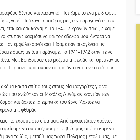
ωροφόρα δέντρα και λαχανικά. Ποτίζαμε το ένα με 8 ώρες
 ώρες νερό. Πούλαγε ο πατέρας μας την παραγωγή του σε
, έτσι και επιβιώναμε. Το 1940, 7 χρονών παιδί, είχαμε
ύ να χτυπάνε χαρμόσυνα και τον αδελφό μου Αντρέα να
αι τον εμφύλιο αργότερα. Είχαμε σαν οικογένεια τις
ούσαμε όμως με ό,τι παράγαμε. Το 1941-1942 στην πείνα,
ιμώνα. Μας βοηθούσαν στο μάζεμα της ελιάς και έφευγαν με
ατί οι Γερμανοί κρατούσαν τα προϊόντα για τον εαυτό τους
ακόμα και τα σπίτια τους στους Μαυραγορίτες για να
υχώς που ενώθηκαν οι Μεγάλες Δυνάμεις εναντίον των
μος και άρχισε τα ειρηνικά του έργα. Άρχισε να
 χρόνο της φθοράς.
λεμο, το έχουμε στο αίμα μας. Από αρχαιοτάτων χρόνων.
ι αρχίσαμε να συμμαζεύουμε το βιός μας από τα καμένα
ά μανά τα ίδια, μεταξύ μας τώρα. Πόλεμος μεταξύ μας, με