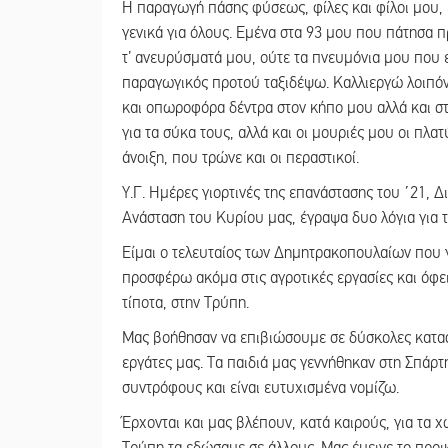
Η παραγωγή πάσης φύσεως, φίλες και φίλοι μου, 
γενικά για όλους. Εμένα στα 93 μου που πάτησα 
τ’ ανευρύσματά μου, ούτε τα πνευμόνια μου που ε
παραγωγικός προτού ταξιδέψω. Καλλιεργώ λοιπόν,
και οπωροφόρα δέντρα στον κήπο μου αλλά και στ
για τα σύκα τους, αλλά και οι μουριές μου οι πλα
άνοιξη, που τρώνε και οι περαστικοί.
Υ.Γ. Ημέρες γιορτινές της επανάστασης του ΄21, 
Ανάσταση του Κυρίου μας, έγραψα δυο λόγια για τι
Είμαι ο τελευταίος των Δημητρακοπουλαίων που 
προσφέρω ακόμα στις αγροτικές εργασίες και όφε
τίποτα, στην Τρύπη.
Μας βοήθησαν να επιβιώσουμε σε δύσκολες καταστ
εργάτες μας. Τα παιδιά μας γεννήθηκαν στη Σπάρ
συντρόφους και είναι ευτυχισμένα νομίζω.
Έρχονται και μας βλέπουν, κατά καιρούς, για τα χ