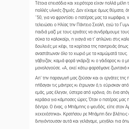
Τέτοια επεισόδια και χειρότερα είχαν πολλά μέλη 
πολλές υλικές ζημιές. Δεν είχαμε όμως θύματα, ό
΄50, για να φροντίσει ο πατέρας μας τα χωράφια, 
τελειώσει ο Ηλίας την Πάντειο Σχολή, εγώ το Γυμ
παιδιά μαζί με τους εργάτες να συνδράμουμε τους
σύκα το καλοκαίρι, η γιαγιά να τ’ απλώνει στις κ
δουλειές με κέφι, τα κορίτσια της παντρειάς όπω
αναστάτωναν όλο το χωριό με τα καμώματά τους. Η
γάβγιζαν, καμιά φορά γκάριζε κι ο γάιδαρος κι ο 
μονολογούσε. «Α, εκεί κάτω φαρσέψανε ζωντανά 
Απ’ την παραγωγή μας ζούσαν και οι εργάτες της π
πήδαγαν τις μάντρες κι έτρωγαν ό,τι εύρισκαν απ
εμάς, μας έλεγαν, ύστερα από χρόνια, ότι ένα από
κεράσια για κάμποσες ώρες. Όταν ο πατέρας μας π
δέντρο. Ο ένας, ο Μπάμπης ο ψευδός, είπε στον Α
χεχεχέστηκα». Κρατήσου ρε Μπάμπη δεν βλέπεις 
διηγιόντουσαν αυτά και γελάγαμε, μεγάλοι πια όπ