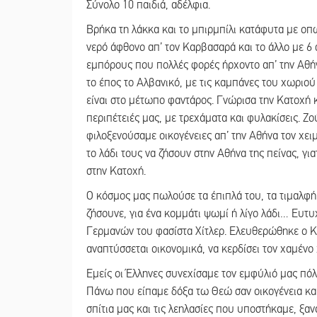
Σύνολο 10 παιδιά, αδέλφια.
Βρήκα τη λάκκα και το μπιρμπίλι κατάφυτα με οπ
νερό άφθονο απ’ τον Καρβασαρά και το άλλο με 6
εμπόρους που πολλές φορές ήρχοντο απ’ την Αθήνα
το έπος το Αλβανικό, με τις καμπάνες του χωριο
είναι στο μέτωπο φαντάρος. Γνώρισα την Κατοχή κ
περιπέτειές μας, με τρεχάματα και φυλακίσεις. Ζ
φιλοξενούσαμε οικογένειες απ’ την Αθήνα τον χε
το λάδι τους να ζήσουν στην Αθήνα της πείνας, γι
στην Κατοχή.
Ο κόσμος μας πωλούσε τα έπιπλά του, τα τιμαλφή 
ζήσουνε, για ένα κομμάτι ψωμί ή λίγο λάδι… Ευτ
Γερμανών του φασίστα Χίτλερ. Ελευθερώθηκε ο Κόσ
αναπτύσσεται οικονομικά, να κερδίσει τον χαμένο
Εμείς οι Έλληνες συνεχίσαμε τον εμφύλιό μας πό
Πάνω που είπαμε δόξα τω Θεώ σαν οικογένεια κα
σπίτια μας και τις λεηλασίες που υποστήκαμε, ξαν