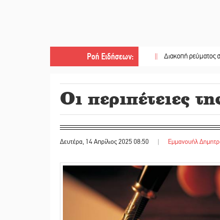
Ροή Ειδήσεων
:
||
Διακοπή ρεύματος στο Έλος
||
Οι περιπέτειες τη
Δευτέρα, 14 Απρίλιος 2025 08:50
|
Εμμανουήλ Δημητ