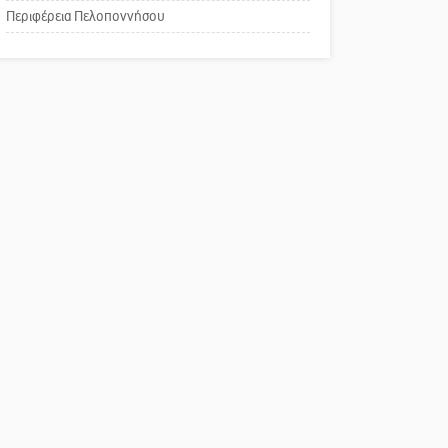
Περιφέρεια Πελοποννήσου
Παράδειγμα κοινωνικής
αναισθησίας
Πού βρίσκεται το ιστορικό
κέντρο της Σπάρτης;