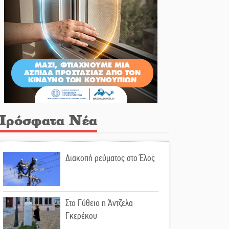
Πρόσφατα Νέα
Διακοπή ρεύματος στο Έλος
Στο Γύθειο η Άντζελα
Γκερέκου