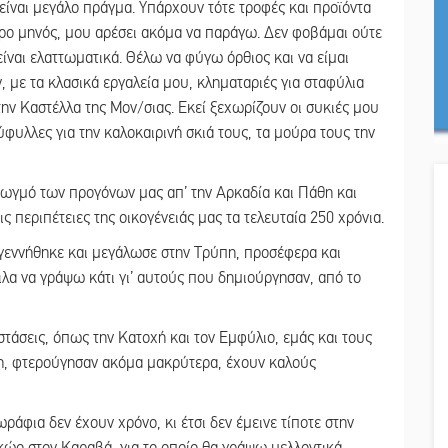
είναι μεγάλο πράγμα. Υπάρχουν τότε τροφές και προϊόντα
προ μηνός, μου αρέσει ακόμα να παράγω. Δεν φοβάμαι ούτε
ίναι ελαττωματικά. Θέλω να φύγω όρθιος και να είμαι
 με τα κλασικά εργαλεία μου, κληματαριές για σταφύλια
ην Καστέλλα της Μον/σιας. Εκεί ξεχωρίζουν οι συκιές μου
τύφυλλες για την καλοκαιρινή σκιά τους, τα μούρα τους την
Διωγμό των προγόνων μας απ’ την Αρκαδία και Πάθη και
ς περιπέτειες της οικογένειάς μας τα τελευταία 250 χρόνια.
γεννήθηκε και μεγάλωσε στην Τρύπη, προσέφερα και
ιλα να γράψω κάτι γι’ αυτούς που δημιούργησαν, από το
άσεις, όπως την Κατοχή και τον Εμφύλιο, εμάς και τους
τη, φτερούγησαν ακόμα μακρύτερα, έχουν καλούς
ωράφια δεν έχουν χρόνο, κι έτσι δεν έμεινε τίποτε στην