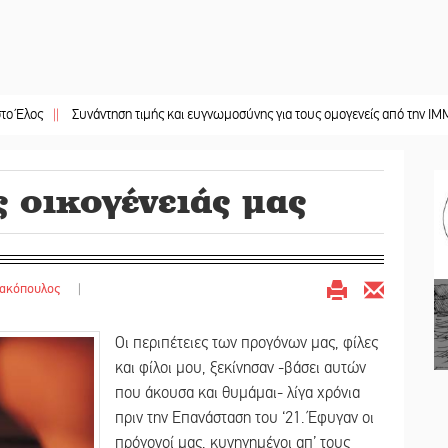
Συνάντηση τιμής και ευγνωμοσύνης για τους ομογενείς από την ΙΜΜΣ
||
Στο Γ
ς οικογένειάς μας
ρακόπουλος
|
Οι περιπέτειες των προγόνων μας, φίλες
και φίλοι μου, ξεκίνησαν -βάσει αυτών
που άκουσα και θυμάμαι- λίγα χρόνια
πριν την Επανάσταση του ‘21. Έφυγαν οι
πρόγονοί μας, κυνηγημένοι απ’ τους