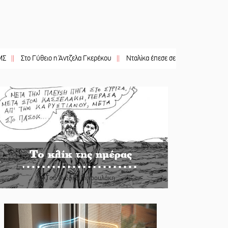
ύθειο η Άντζελα Γκερέκου
||
Νταλίκα έπεσε σε γκρεμό στον Κλαδά: Νεκρός ο
Το κλίκ της ημέρας
Του Ανδρέα Πετρουλάκη