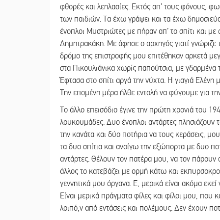
φθορές και λεηλασίες. Εκτός απ’ τους φόνους, φωτ
των παιδιών. Τα έχω γράψει και τα έχω δημοσιεύσ
ένοπλοι Μυστριώτες με πήραν απ’ το σπίτι και μ
Δημητρακάκη. Με άφησε ο αρχηγός γιατί γνώριζε 
δρόμο της επιστροφής μου επιτέθηκαν αρκετά μεγ
στα Πικουλιάνικα χωρίς παπούτσια, με γδαρμένα τ
Έφτασα στο σπίτι αργά την νύχτα. Η γιαγιά Ελένη μ
Την επομένη μέρα ήλθε εντολή να φύγουμε για την
Το άλλο επεισόδιο έγινε την πρώτη χρονιά του 19
λουκουμάδες. Δυο ένοπλοι αντάρτες πλησιάζουν 
την κανάτα και δύο ποτήρια να τους κεράσεις, μο
τα δυο σπίτια και ανοίγω την εξώπορτα με δυο πο
αντάρτες. Θέλουν τον πατέρα μου, να τον πάρουν 
άλλος το κατεβάζει με ορμή κάτω και εκπυρσοκροτε
γεννητικά μου όργανα. Ε, μερικά είναι ακόμα εκεί
Είναι μερικά πράγματα φίλες και φίλοι μου, που κα
λοιπό,ν από εντάσεις και πολέμους. Δεν έχουν πο